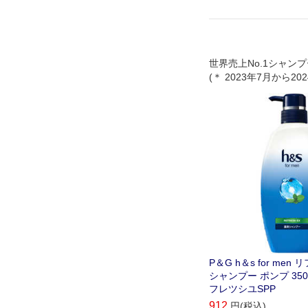
世界売上No.1シャン
(＊ 2023年7月から2
ニールセン売上データ
P＆G h＆s for men
シャンプー ポンプ 350
フレツシユSPP
912
円(税込)