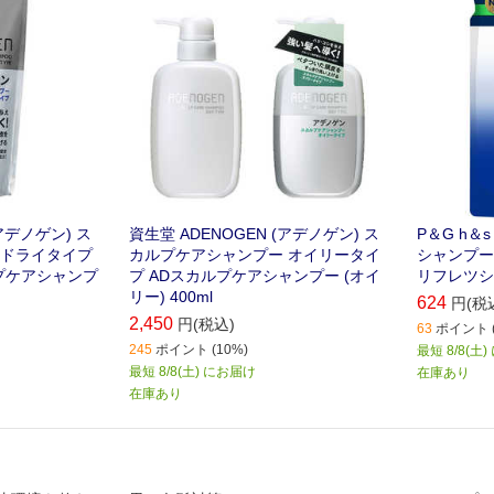
(アデノゲン) ス
資生堂 ADENOGEN (アデノゲン) ス
P＆G h＆s
 ドライタイプ
カルプケアシャンプー オイリータイ
シャンプー 
プケアシャンプ
プ ADスカルプケアシャンプー (オイ
リフレツシ
リー) 400ml
624
円(税
2,450
円(税込)
63
ポイント (
245
ポイント (10%)
最短 8/8(土
最短 8/8(土) にお届け
在庫あり
在庫あり