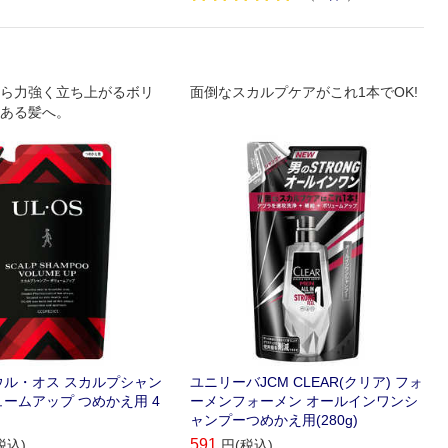
ら力強く立ち上がるボリ
面倒なスカルプケアがこれ1本でOK!
ある髪へ。
ウル・オス スカルプシャン
ユニリーバJCM CLEAR(クリア) フォ
ュームアップ つめかえ用 4
ーメンフォーメン オールインワンシ
ャンプーつめかえ用(280g)
591
税込)
円(税込)