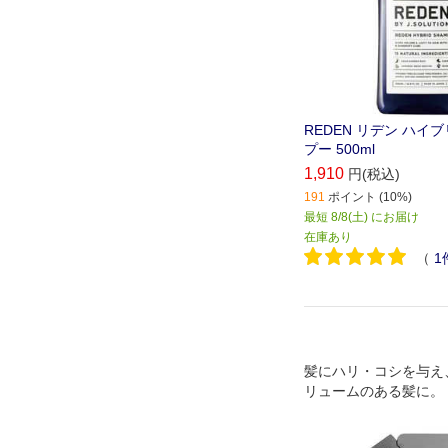
REDEN リデン ハイ
プー 500ml
1,910
円(税込)
191
ポイント (10%)
最短 8/8(土) にお届け
在庫あり
（
1
髪にハリ・コシを与え
リュームのある髪に。
臭をしっかりカバーす
リーンの香り。