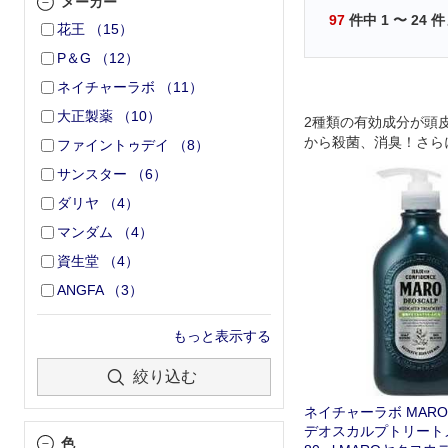
メーカー
97
件中
1
〜
24
件
花王
（
15
）
P＆G
（
12
）
ネイチャーラボ
（
11
）
大正製薬
（
10
）
2種類の有効成分が頭
から殺菌、消臭！さら
ファイントゥデイ
（
8
）
オイルが髪の潤いを守
サンスター
（
6
）
いスカルプケアトリー
現させました。
ダリヤ
（
4
）
マンダム
（
4
）
資生堂
（
4
）
ANGFA
（
3
）
もっと表示する
絞り込む
ネイチャーラボ MARO
デオスカルプトリートメ
色