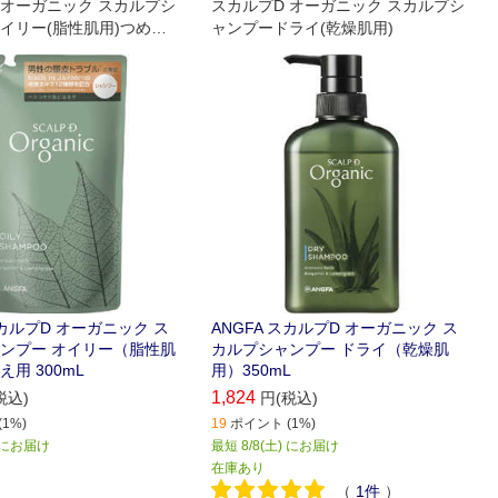
 オーガニック スカルプシ
スカルプD オーガニック スカルプシ
イリー(脂性肌用)つめか
ャンプードライ(乾燥肌用)
スカルプD オーガニック ス
ANGFA スカルプD オーガニック ス
ンプー オイリー（脂性肌
カルプシャンプー ドライ（乾燥肌
用 300mL
用）350mL
1,824
税込)
円(税込)
1%)
19
ポイント (1%)
) にお届け
最短 8/8(土) にお届け
在庫あり
（
1
件
）