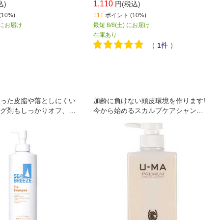
1,110
込)
円(税込)
10%)
111
ポイント (10%)
) にお届け
最短 8/8(土) にお届け
在庫あり
（
1
件
）
った皮脂や落としにくい
加齢に負けない頭皮環境を作ります!
グ剤もしっかりオフ、頭
今から始めるスカルプケアシャンプ
やかに保ちます。
ー