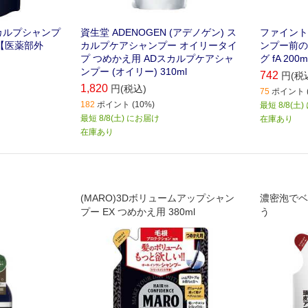
カルプシャンプ
資生堂 ADENOGEN (アデノゲン) ス
ファイント
)【医薬部外
カルプケアシャンプー オイリータイ
ンプー前の
プ つめかえ用 ADスカルプケアシャ
グ fA 200m
ンプー (オイリー) 310ml
742
円(税
1,820
円(税込)
75
ポイント (
182
ポイント (10%)
最短 8/8(土
最短 8/8(土) にお届け
在庫あり
在庫あり
(MARO)3Dボリュームアップシャン
濃密泡でベ
プー EX つめかえ用 380ml
う