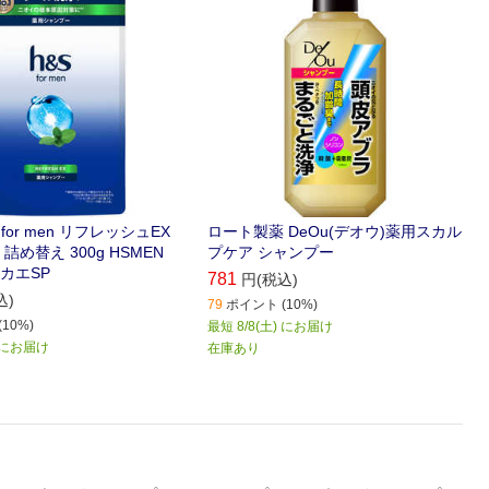
 for men リフレッシュEX
ロート製薬 DeOu(デオウ)薬用スカル
詰め替え 300g HSMEN
プケア シャンプー
カエSP
781
円(税込)
込)
79
ポイント (10%)
10%)
最短 8/8(土) にお届け
) にお届け
在庫あり