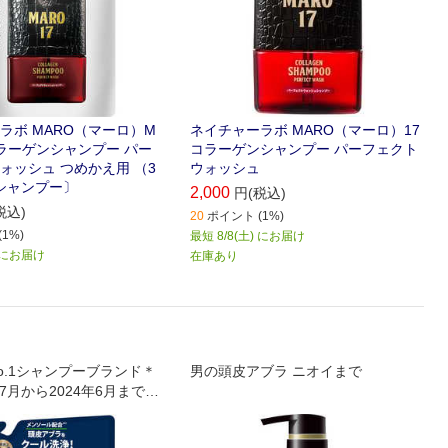
ラボ MARO（マーロ）M
ネイチャーラボ MARO（マーロ）17
コラーゲンシャンプー パー
コラーゲンシャンプー パーフェクト
ォッシュ つめかえ用 （3
ウォッシュ
〔シャンプー〕
2,000
円(税込)
税込)
20
ポイント (1%)
1%)
最短 8/8(土) にお届け
) にお届け
在庫あり
o.1シャンプーブランド＊
男の頭皮アブラ ニオイまで
3年7月から2024年6月までの
売上データに基づく。)