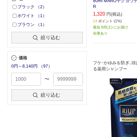
80ml MAROヤクヨ
R
ブラック
（
2
）
1,320
円(税込)
ホワイト
（
1
）
14
ポイント (1%)
ブラウン
（
1
）
最短 8/8(土) にお届け
在庫あり
絞り込む
価格
フケ･かゆみを防ぎ､
0円～8,140円
（
97
）
る薬用シャンプー
〜
絞り込む