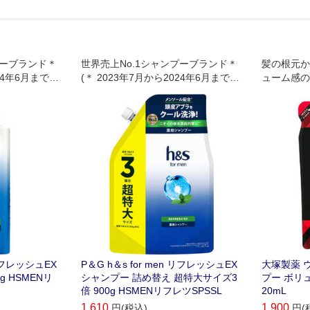
プーブランド＊
世界売上No.1シャンプーブランド＊
髪の根元か
024年6月までの
(＊ 2023年7月から2024年6月までの
ューム感の
に基づく。)
ニールセン売上データに基づく。)
 リフレッシュEX
P＆G h＆s for men リフレッシュEX
大塚製薬 
g HSMENリ
シャンプー 詰め替え 超特大サイズ3
プー ボリ
倍 900g HSMENリフレツSPSSL
20mL
1,610
1,900
円(税込)
円(