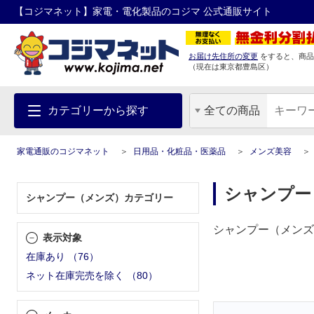
【コジマネット】家電・電化製品のコジマ 公式通販サイト
お届け先住所の変更
をすると、商品
（現在は
東京都
豊島区
）
カテゴリーから探す
全ての商品
家電通販のコジマネット
日用品・化粧品・医薬品
メンズ美容
シャンプー
シャンプー（メンズ）カテゴリー
シャンプー（メンズ
表示対象
在庫あり
（
76
）
ネット在庫完売を除く
（
80
）