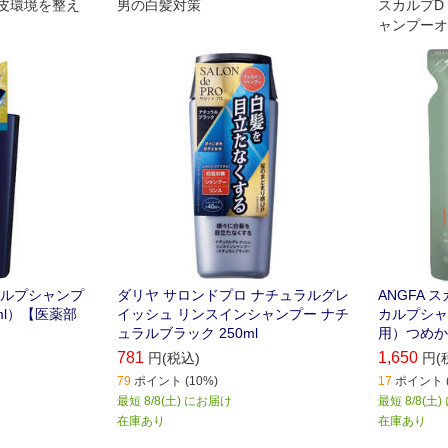
頭皮環境を整え
男の白髪対策
スカルプD
ャンプーオ
え用
カルプシャンプ
ダリヤ サロンドプロ ナチュラルグレ
ANGFA 
ml）【医薬部
イッシュ リンスインシャンプー ナチ
カルプシャ
ュラルブラック 250ml
用）つめかえ
781
1,650
円(税込)
円(
79
ポイント (10%)
17
ポイント (
最短 8/8(土) にお届け
最短 8/8(土
在庫あり
在庫あり