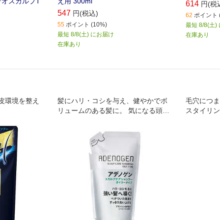
ウデオスカルプT
え用 300ml
614
円(税
547
円(税込)
62
ポイント (
55
ポイント (10%)
最短 8/8(土
最短 8/8(土) にお届け
在庫あり
在庫あり
頭皮環境を整え
髪にハリ・コシを与え、健やかでボ
毛穴につま
リュームのある髪に。 気になる頭皮
スタイリン
臭をしっかりカバーするシトラスグ
皮と髪を健
リーンの香り。