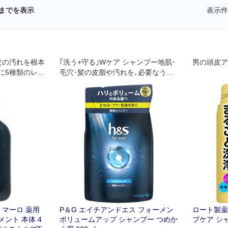
までを表示
表示件
皮の汚れを根本
｢洗う+守る｣Wケア シャンプー地肌･
男の頭皮ア
に5種類のレア
毛穴･髪の皮脂や汚れを､必要なうる
り指通りの良
おいを残しながら洗い流す
トメントを実
 マーロ 薬用
P＆G エイチアンドエス フォーメン
ロート製薬 
ント 本体 4
ボリュームアップ シャンプー つめか
プケア シャ