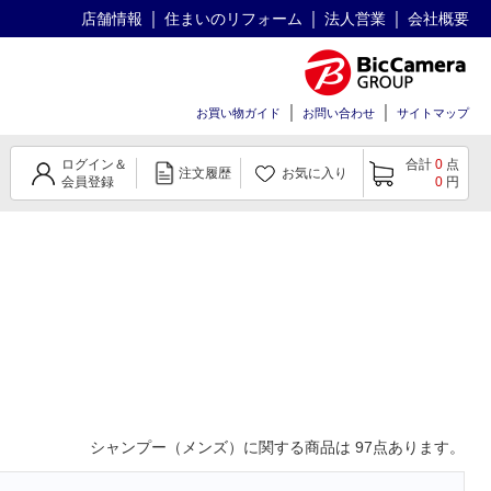
店舗情報
住まいのリフォーム
法人営業
会社概要
お買い物ガイド
お問い合わせ
サイトマップ
ログイン＆
合計
0
点
注文履歴
お気に入り
会員登録
0
円
シャンプー（メンズ）
に関する商品は
97
点あります。