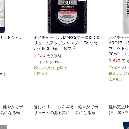
ブリットシャン
ネイチャーラボ MARO(マーロ)3Dボ
ネイチャー
リュームアップシャンプー EX つめ
ARO17 
かえ用 380ml 〔起立毛〕
フェクトウ
00ml） 
1,430
円(税込)
1,870
円(
15
ポイント (1%)
19
ポイント (
最短 8/8(土) にお届け
最短 8/8(土
在庫あり
件
）
在庫あり
、健やかでボ
髪にハリ・コシを与え、健やかでボ
世界売上N
 気になる頭皮
リュームのある髪に。 気になる頭皮
(＊ 202
るシトラスグ
臭をしっかりカバーするシトラスグ
ニールセン
リーンの香り。