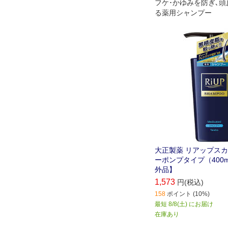
フケ･かゆみを防ぎ､
る薬用シャンプー
大正製薬 リアップス
ーポンプタイプ（400
外品】
1,573
円(税込)
158
ポイント (10%)
最短 8/8(土) にお届け
在庫あり