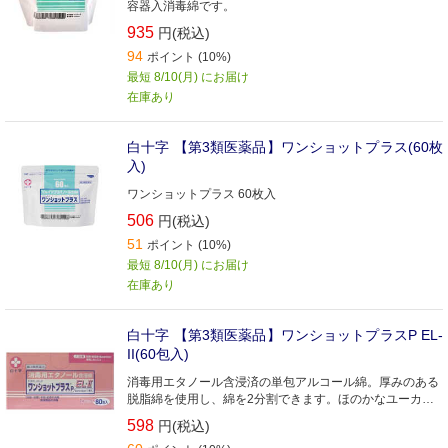
容器入消毒綿です。
935
円(税込)
94
ポイント (10%)
最短 8/10(月) にお届け
在庫あり
白十字 【第3類医薬品】ワンショットプラス(60枚
入)
ワンショットプラス 60枚入
506
円(税込)
51
ポイント (10%)
最短 8/10(月) にお届け
在庫あり
白十字 【第3類医薬品】ワンショットプラスP EL-
II(60包入)
消毒用エタノール含浸済の単包アルコール綿。厚みのある
脱脂綿を使用し、綿を2分割できます。ほのかなユーカリ
の香り
598
円(税込)