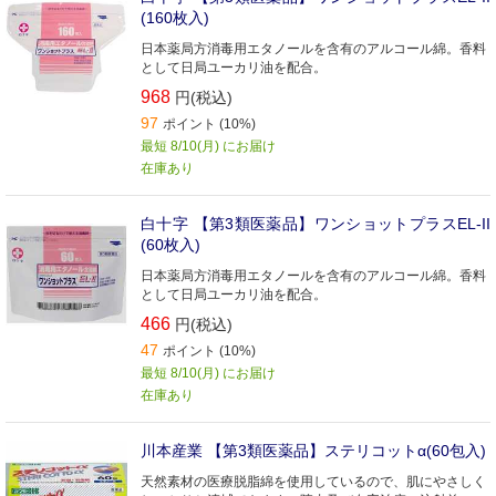
(160枚入)
日本薬局方消毒用エタノールを含有のアルコール綿。香料
として日局ユーカリ油を配合。
968
円(税込)
97
ポイント (10%)
最短 8/10(月) にお届け
在庫あり
白十字 【第3類医薬品】ワンショットプラスEL-II
(60枚入)
日本薬局方消毒用エタノールを含有のアルコール綿。香料
として日局ユーカリ油を配合。
466
円(税込)
47
ポイント (10%)
最短 8/10(月) にお届け
在庫あり
川本産業 【第3類医薬品】ステリコットα(60包入)
天然素材の医療脱脂綿を使用しているので、肌にやさしく