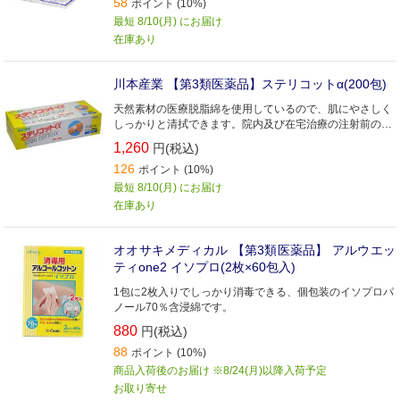
58
ポイント (10%)
最短 8/10(月) にお届け
在庫あり
川本産業 【第3類医薬品】ステリコットα(200包)
天然素材の医療脱脂綿を使用しているので、肌にやさしく
しっかりと清拭できます。院内及び在宅治療の注射前の皮
膚消毒、手指消毒等にご使用ください。
1,260
円(税込)
126
ポイント (10%)
最短 8/10(月) にお届け
在庫あり
オオサキメディカル 【第3類医薬品】 アルウエッ
ティone2 イソプロ(2枚×60包入)
1包に2枚入りでしっかり消毒できる、個包装のイソプロパ
ノール70％含浸綿です。
880
円(税込)
88
ポイント (10%)
商品入荷後のお届け ※8/24(月)以降入荷予定
お取り寄せ