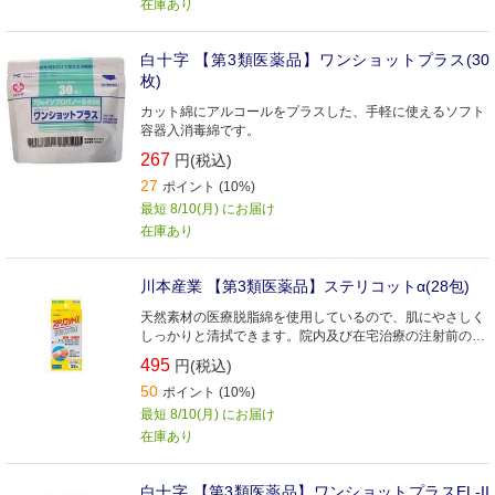
在庫あり
白十字 【第3類医薬品】ワンショットプラス(30
枚)
カット綿にアルコールをプラスした、手軽に使えるソフト
容器入消毒綿です。
267
円(税込)
27
ポイント (10%)
最短 8/10(月) にお届け
在庫あり
川本産業 【第3類医薬品】ステリコットα(28包)
天然素材の医療脱脂綿を使用しているので、肌にやさしく
しっかりと清拭できます。院内及び在宅治療の注射前の皮
膚消毒、手指消毒等にご使用ください。
495
円(税込)
50
ポイント (10%)
最短 8/10(月) にお届け
在庫あり
白十字 【第3類医薬品】ワンショットプラスEL-II