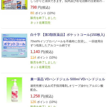
しっかりと清拭できます。院内及び在宅治療の注射前の皮
膚消毒、手指消毒等にご使用ください。
798
円(税込)
80
ポイント (10%)
販売を終了しました
ネット在庫完売
白十字 【第3類医薬品】ポケットコール(150枚入)
70vol%イソプロパノールを不織布に含浸し、一回使用分
ずつ包装したアルコール綿です
1,140
円(税込)
114
ポイント (10%)
販売を終了しました
ネット在庫完売
兼一薬品 VDハンドジェル 500ml VDハンドジェル
速乾性擦り込み式手指消毒剤｡オリーブ油やヒアルロン酸
配合｡
1,258
円(税込)
126
ポイント (10%)
販売を終了しました