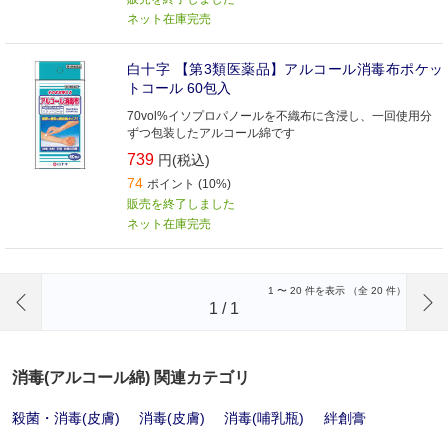
ネット在庫完売
白十字 【第3類医薬品】アルコール消毒布ポケッ
トコール 60包入
70vol%イソプロパノールを不織布に含浸し、一回使用分
ずつ包装したアルコール綿です
739
円(税込)
74
ポイント (10%)
販売を終了しました
ネット在庫完売
前のページへ
1
〜
20
件を表示 （全
20
件）
1
/
1
消毒(アルコール綿) 関連カテゴリ
殺菌・消毒(皮膚)
消毒(皮膚)
消毒(哺乳瓶)
絆創膏