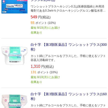
ワンショットプラスヘキシジン0.2は医療脱脂綿と外用消
毒剤である0.2w/v％クロルヘキシジングルコン酸塩水溶液
を併せて包装し、高圧蒸気滅菌処理した製品です 個包装で
549
円(税込)
使いきりのため、衛生的にお使いいただけます アルコール
55
製剤でないため、アルコール禁忌の方にもお使いいただけ
ポイント (10%)
ます
最短 8/10(月) にお届け
在庫あり
白十字 【第3類医薬品】ワンショットプラス(300
枚)
カット綿にアルコールをプラスした、手軽に使えるソフト
容器入消毒綿です。
1,310
円(税込)
131
ポイント (10%)
最短 8/10(月) にお届け
在庫あり
白十字 【第3類医薬品】ワンショットプラス(160
枚)
カット綿にアルコールをプラスした、手軽に使えるソフト