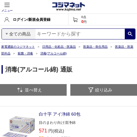
メニュー
0
点
ログイン/新規会員登録
0
円
全ての商品
家電通販のコジマネット
日用品・化粧品・医薬品
医薬品・衛生用品
医薬品・医薬
部外品
殺菌・消毒
消毒(アルコール綿)
消毒(アルコール綿) 通販
並べ替え
絞り込み
白十字 アイ浄綿 60包
目のまわり向け清浄綿
571
円(税込)