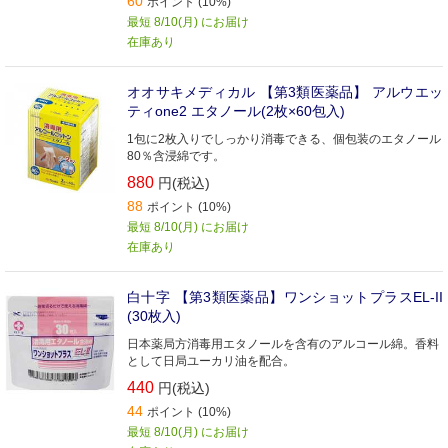
60
ポイント (10%)
最短 8/10(月) にお届け
在庫あり
オオサキメディカル 【第3類医薬品】 アルウエッ
ティone2 エタノール(2枚×60包入)
1包に2枚入りでしっかり消毒できる、個包装のエタノール
80％含浸綿です。
880
円(税込)
88
ポイント (10%)
最短 8/10(月) にお届け
在庫あり
白十字 【第3類医薬品】ワンショットプラスEL-II
(30枚入)
日本薬局方消毒用エタノールを含有のアルコール綿。香料
として日局ユーカリ油を配合。
440
円(税込)
44
ポイント (10%)
最短 8/10(月) にお届け