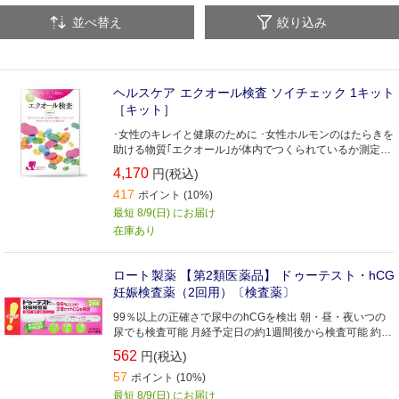
並べ替え
絞り込み
ヘルスケア エクオール検査 ソイチェック 1キット
［キット］
･女性のキレイと健康のために ･女性ホルモンのはたらきを
助ける物質｢エクオール｣が体内でつくられているか測定し
ます
4,170
円(税込)
417
ポイント (10%)
最短 8/9(日) にお届け
在庫あり
ロート製薬 【第2類医薬品】 ドゥーテスト・hCG
妊娠検査薬（2回用）〔検査薬〕
99％以上の正確さで尿中のhCGを検出 朝・昼・夜いつの
尿でも検査可能 月経予定日の約1週間後から検査可能 約1
分でわかりやすい判定
562
円(税込)
57
ポイント (10%)
最短 8/9(日) にお届け