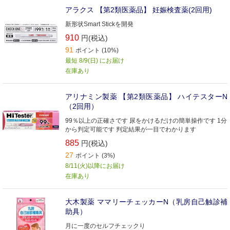
アラクス 【第2類医薬品】 妊娠検査薬(2回用)
新形状Smart Stickを開発
910
円(税込)
91
ポイント (10%)
最短 8/9(日) にお届け
在庫あり
アリナミン製薬 【第2類医薬品】 ハイテスターN
（2回用）
99％以上の正確さです 尿をかけるだけの簡単操作です 1分
から判定可能です 判定結果が一目でわかります
885
円(税込)
27
ポイント (3%)
8/11(火)以降にお届け
在庫あり
大木製薬 ママリーチェッカーN（乳房自己触診補
助具）
月に一度のセルフチェックり