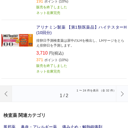
191
ポイント (10%)
販売を終了しました
ネット在庫完売
アリナミン製薬 【第1類医薬品】ハイテスターH
(10回分)
排卵日予測検査薬は尿中のLHを検出し、LHサージをとら
え排卵日を予測します。
3,710
円(税込)
371
ポイント (10%)
販売を終了しました
ネット在庫完売
前のページへ
1
〜
24
件を表示 （全
32
件）
1
/
2
検査薬 関連カテゴリ
風邪薬
鼻炎・アレルギー薬
痛み止め・解熱鎮痛剤