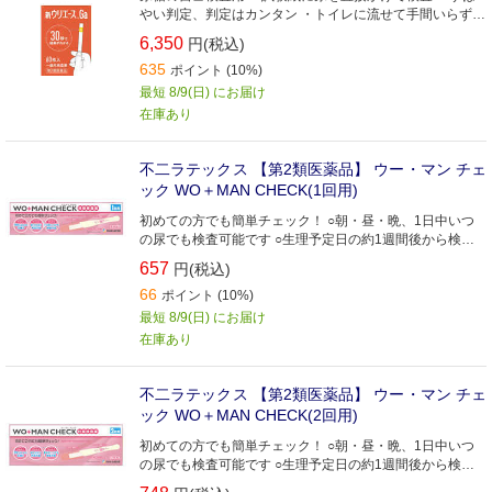
やい判定、判定はカンタン ・トイレに流せて手間いらず
・ビタミンCの影響を受けにくい ・試験紙が吸湿した場
6,350
円(税込)
合、インジケーターがお知らせ
635
ポイント (10%)
最短 8/9(日) にお届け
在庫あり
不二ラテックス 【第2類医薬品】 ウー・マン チェ
ック WO＋MAN CHECK(1回用)
初めての方でも簡単チェック！ ○朝・昼・晩、1日中いつ
の尿でも検査可能です ○生理予定日の約1週間後から検査
可能です
657
円(税込)
66
ポイント (10%)
最短 8/9(日) にお届け
在庫あり
不二ラテックス 【第2類医薬品】 ウー・マン チェ
ック WO＋MAN CHECK(2回用)
初めての方でも簡単チェック！ ○朝・昼・晩、1日中いつ
の尿でも検査可能です ○生理予定日の約1週間後から検査
可能です