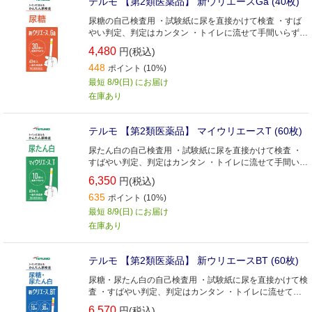
テルモ 【第2類医薬品】 新ウリエースGa (40枚)
尿糖の自己検査用 ・試験紙に尿を直接かけて検査 ・すば
やい判定、判定はカンタン ・トイレに流せて手間いらず
・ビタミンCの影響を受けにくい ・試験紙が吸湿した場
4,480
円(税込)
合、インジケーターがお知らせ
448
ポイント (10%)
最短 8/9(日) にお届け
在庫あり
テルモ 【第2類医薬品】 マイウリエースT (60枚)
尿たん白の自己検査用 ・試験紙に尿を直接かけて検査 ・
すばやい判定、判定はカンタン ・トイレに流せて手間いら
ず ・ビタミンCの影響を受けにくい ・試験紙が吸湿した場
6,350
円(税込)
合、インジケーターがお知らせ
635
ポイント (10%)
最短 8/9(日) にお届け
在庫あり
テルモ 【第2類医薬品】 新ウリエースBT (60枚)
尿糖・尿たん白の自己検査用 ・試験紙に尿を直接かけて検
査 ・すばやい判定、判定はカンタン ・トイレに流せて手
間いらず ・ビタミンCの影響を受けにくい ・試験紙が吸湿
6,570
円(税込)