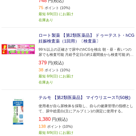
748
円(税込)
75
ポイント (10%)
最短 8/9(日) にお届け
在庫あり
ロート製薬 【第2類医薬品】 ドゥーテスト・hCG
妊娠検査薬（1回用）〔検査薬〕
99％以上の正確さで尿中のhCGを検出 朝・昼・夜いつの
尿でも検査可能 月経予定日の約1週間後から検査可能 約1
分でわかりやすい判定
379
円(税込)
38
ポイント (10%)
最短 8/9(日) にお届け
在庫あり
テルモ 【第2類医薬品】 マイウリエースT(50枚)
使用者が自ら尿検体を採取し、自らの健康管理の指標とし
て、尿中総蛋白(主にアルブミン)の測定に使用する。
1,380
円(税込)
138
ポイント (10%)
最短 8/9(日) にお届け