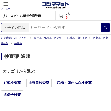
メニュー
0
点
ログイン/新規会員登録
0
円
全ての商品
家電通販のコジマネット
日用品・化粧品・医薬品
医薬品・衛生用品
医薬品・医薬
部外品
検査薬
検査薬 通販
カテゴリから選ぶ
妊娠検査薬
排卵日検査薬
尿糖・尿たん白検査薬
遺伝子検査