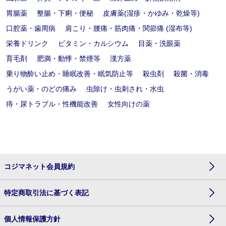
胃腸薬
整腸・下痢・便秘
皮膚薬(湿疹・かゆみ・乾燥等)
口腔薬・歯周病
肩こり・腰痛・筋肉痛・関節痛 (湿布等)
栄養ドリンク
ビタミン・カルシウム
目薬・洗眼薬
育毛剤
肥満・動悸・禁煙等
漢方薬
乗り物酔い止め・睡眠改善・眠気防止等
殺虫剤
殺菌・消毒
うがい薬・のどの痛み
虫除け・虫刺され・水虫
痔・尿トラブル・性機能改善
女性向けの薬
コジマネット会員規約
特定商取引法に基づく表記
個人情報保護方針