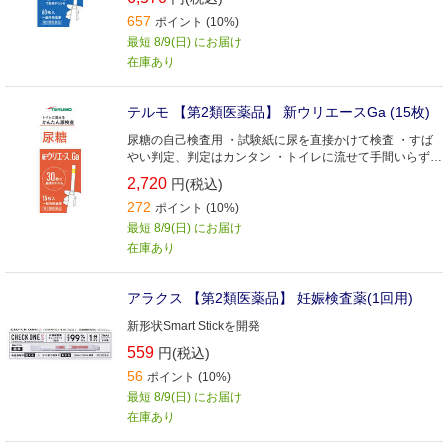
した場合、インジケーターがお知らせ
657
ポイント (10%)
最短 8/9(日) にお届け
在庫あり
テルモ 【第2類医薬品】 新ウリエースGa (15枚)
尿糖の自己検査用 ・試験紙に尿を直接かけて検査 ・すば
やい判定、判定はカンタン ・トイレに流せて手間いらず
・ビタミンCの影響を受けにくい ・試験紙が吸湿した場
2,720
円(税込)
合、インジケーターがお知らせ
272
ポイント (10%)
最短 8/9(日) にお届け
在庫あり
アラクス 【第2類医薬品】 妊娠検査薬(1回用)
新形状Smart Stickを開発
559
円(税込)
56
ポイント (10%)
最短 8/9(日) にお届け
在庫あり