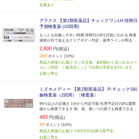
在庫あり
アラクス 【第1類医薬品】チェックワンLH 排卵日
予測検査薬 (10回用)
もっとも妊娠しやすい時期 排卵日が約1日前にわかる 検査
過程が目で追えるクリアボディ判定・基準ラインが明るい
赤色でわかりやすい
2,800
円(税込)
280
ポイント (10%)
商品入荷後のお届け ※ご注文後、薬剤師から送られるメー
ルにご回答・ご返信頂くことで出荷の手続きを行います。
お取り寄せ
ミズホメディー 【第2類医薬品】 P-チェックS妊
娠検査薬（2回用）〔検査薬〕
99％以上の正確さ 1分から判定可能 生理予定日の約1週間
後から検査できます 朝、昼、夜いつの尿でも検査できます
尿をかけるだけの簡単操作
483
円(税込)
49
ポイント (10%)
商品入荷後のお届け ※8/24(月)以降入荷予定
お取り寄せ