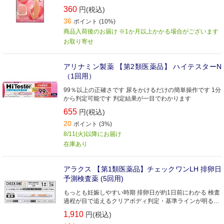
360
円(税込)
36
ポイント (10%)
商品入荷後のお届け ※1か月以上かかる場合がございます
お取り寄せ
アリナミン製薬 【第2類医薬品】 ハイテスターN
（1回用）
99％以上の正確さです 尿をかけるだけの簡単操作です 1分
から判定可能です 判定結果が一目でわかります
655
円(税込)
20
ポイント (3%)
8/11(火)以降にお届け
在庫あり
アラクス 【第1類医薬品】チェックワンLH 排卵日
予測検査薬 (5回用)
もっとも妊娠しやすい時期 排卵日が約1日前にわかる 検査
過程が目で追えるクリアボディ判定・基準ラインが明るい
赤色でわかりやすい
1,910
円(税込)