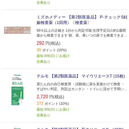
在庫あり
ミズホメディー 【第2類医薬品】 P-チェックS妊
娠検査薬（1回用）〔検査薬〕
99％以上の正確さ 1分から判定可能 生理予定日の約1週間
後から検査できます 朝、昼、夜いつの尿でも検査できます
尿をかけるだけの簡単操作
292
円(税込)
30
ポイント (10%)
最短 8/9(日) にお届け
在庫あり
テルモ 【第2類医薬品】 マイウリエースT (15枚)
尿たん白の自己検査用 ・試験紙に尿を直接かけて検査 ・
すばやい判定、判定はカンタン ・トイレに流せて手間いら
ず ・ビタミンCの影響を受けにくい ・試験紙が吸湿した場
2,720
円(税込)
合、インジケーターがお知らせ
272
ポイント (10%)
最短 8/9(日) にお届け
在庫あり