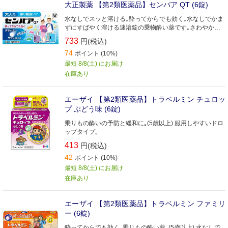
大正製薬 【第2類医薬品】センパア QT (6錠)
水なしでスッと溶ける｡酔ってからでも効く｡水なしでかま
ずにすばやく溶ける速溶錠の乗物酔い薬です｡さわやかな
フルーツ風味
733
円(税込)
74
ポイント (10%)
最短 8/8(土) にお届け
在庫あり
エーザイ 【第2類医薬品】トラベルミン チュロッ
プ ぶどう味 (6錠)
乗りもの酔いの予防と緩和に｡(5歳以上) 服用しやすいドロ
ップタイプ｡
413
円(税込)
42
ポイント (10%)
最短 8/8(土) にお届け
在庫あり
エーザイ 【第2類医薬品】トラベルミン ファミリ
ー (6錠)
酔ってからでも効く､乗りもの酔い薬｡(5歳以上) 水なしで