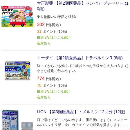
大正製薬 【第2類医薬品】センパア プチベリー (1
0錠)
乗り物酔いの予防と緩和に
302
円(税込)
31
ポイント (10%)
最短 8/8(土) にお届け
在庫あり
エーザイ 【第2類医薬品】トラベルミンR (6錠)
酔ってからでも効く｡(11歳以上のお子様から大人の方まで)
小さな錠剤で飲みやすい｡
774
円(税込)
78
ポイント (10%)
最短 8/8(土) にお届け
在庫あり
LION 【第3類医薬品】トメルミン 12回分 (12錠)
口で溶けてどこでものめます。服用後にはすぐにメントー
ルのスッキリ感、次にカフェインで眠気を覚まします。カ
フェインの苦味を抑えた爽快なメントール味です