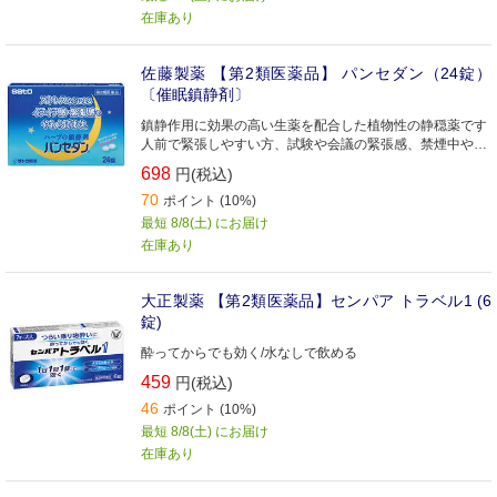
在庫あり
佐藤製薬 【第2類医薬品】 パンセダン（24錠）
〔催眠鎮静剤〕
鎮静作用に効果の高い生薬を配合した植物性の静穏薬です
人前で緊張しやすい方、試験や会議の緊張感、禁煙中やダ
イエット中のいらいら感やそれにともなう頭重・疲労倦怠
698
円(税込)
感の緩和におすすめの淡緑色のフィルムコーティング錠で
70
す
ポイント (10%)
最短 8/8(土) にお届け
在庫あり
大正製薬 【第2類医薬品】センパア トラベル1 (6
錠)
酔ってからでも効く/水なしで飲める
459
円(税込)
46
ポイント (10%)
最短 8/8(土) にお届け
在庫あり