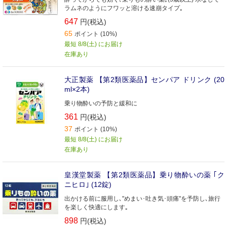
ラムネのようにフワッと溶ける速崩タイプ｡
647
円(税込)
65
ポイント (10%)
最短 8/8(土) にお届け
在庫あり
大正製薬 【第2類医薬品】センパア ドリンク (20
ml×2本)
乗り物酔いの予防と緩和に
361
円(税込)
37
ポイント (10%)
最短 8/8(土) にお届け
在庫あり
皇漢堂製薬 【第2類医薬品】乗り物酔いの薬 ｢ク
ニヒロ｣ (12錠)
出かける前に服用し､"めまい･吐き気･頭痛"を予防し､旅行
を楽しく快適にします｡
898
円(税込)