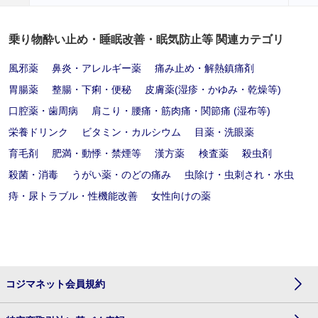
乗り物酔い止め・睡眠改善・眠気防止等 関連カテゴリ
風邪薬
鼻炎・アレルギー薬
痛み止め・解熱鎮痛剤
胃腸薬
整腸・下痢・便秘
皮膚薬(湿疹・かゆみ・乾燥等)
口腔薬・歯周病
肩こり・腰痛・筋肉痛・関節痛 (湿布等)
栄養ドリンク
ビタミン・カルシウム
目薬・洗眼薬
育毛剤
肥満・動悸・禁煙等
漢方薬
検査薬
殺虫剤
殺菌・消毒
うがい薬・のどの痛み
虫除け・虫刺され・水虫
痔・尿トラブル・性機能改善
女性向けの薬
コジマネット会員規約