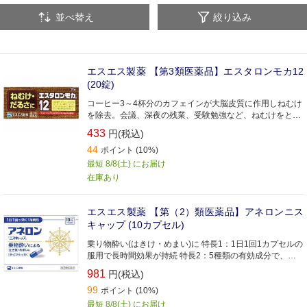
並べ替え
絞り込み
エスエス製薬 【第3類医薬品】エスタロンモカ12
(20錠)
コーヒー3～4杯分のカフェインが大脳皮質に作用しねむけ
を除去。会議、深夜の残業、受験勉強など、ねむけをとり
たいときに
433
円(税込)
44
ポイント (10%)
最短 8/8(土) にお届け
在庫あり
エスエス製薬 【第（2）類医薬品】アネロンニス
キャップ (10カプセル)
乗り物酔い(はきけ・めまい)に 特長1：1日1回1カプセルの
服用で長時間効果が持続 特長2：5種類の有効成分で、し
っかり効く 特長3：胃に直接はたらき乗り物酔いの「吐き
981
円(税込)
気」に優れた効果
99
ポイント (10%)
最短 8/8(土) にお届け