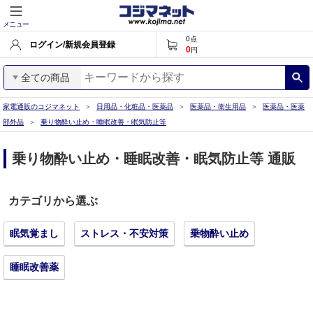
メニュー
0
点
ログイン/新規会員登録
0
円
全ての商品
家電通販のコジマネット
日用品・化粧品・医薬品
医薬品・衛生用品
医薬品・医薬
部外品
乗り物酔い止め・睡眠改善・眠気防止等
乗り物酔い止め・睡眠改善・眠気防止等 通販
カテゴリから選ぶ
眠気覚まし
ストレス・不安対策
乗物酔い止め
睡眠改善薬