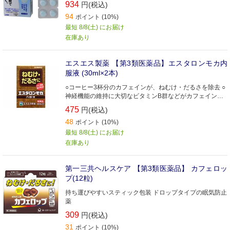
934
円(税込)
94
ポイント (10%)
最短 8/8(土) にお届け
在庫あり
エスエス製薬 【第3類医薬品】エスタロンモカ内
服液 (30ml×2本)
○コーヒー3杯分のカフェインが、ねむけ・だるさを除去 ○
神経機能の維持に大切なビタミンB群などがカフェインと
共に働く ○のみやすいドリンクタイプのねむけ除去剤で、
475
円(税込)
ほろ苦いコーヒー風味
48
ポイント (10%)
最短 8/8(土) にお届け
在庫あり
第一三共ヘルスケア 【第3類医薬品】 カフェロッ
プ(12粒)
持ち運びやすいスティック包装 ドロップタイプの眠気防止
薬
309
円(税込)
31
ポイント (10%)