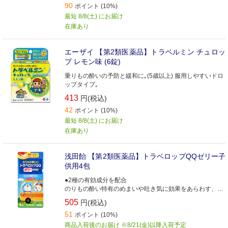
90
ポイント (10%)
最短 8/8(土) にお届け
在庫あり
エーザイ 【第2類医薬品】トラベルミン チュロッ
プ レモン味 (6錠)
乗りもの酔いの予防と緩和に｡(5歳以上) 服用しやすいドロ
ップタイプ｡
413
円(税込)
42
ポイント (10%)
最短 8/8(土) にお届け
在庫あり
浅田飴 【第2類医薬品】トラベロップQQゼリー子
供用4包
●2種の有効成分を配合
のりもの酔い特有のめまいや吐き気に効果をあらわす、d-
クロルフェニラミンマレイン酸塩とスコポラミン臭化水素
505
円(税込)
酸塩水和物を配合した医薬品です
51
●3才から服用できるゼリータイプ
ポイント (10%)
お出かけ前の予防として、また気分が悪くなったときでも
商品入荷後のお届け ※8/21(金)以降入荷予定