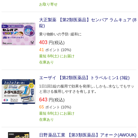
水なしですぐに服用できるいちご味のゼリータイプ
お取り寄せ
大正製薬 【第2類医薬品】センパア ラムキュア (8
錠)
乗り物酔いの予防･緩和に
403
円(税込)
41
ポイント (10%)
最短 8/8(土) にお届け
在庫あり
エーザイ 【第2類医薬品】トラベルミン1 (3錠)
1日1回1錠の服用で効果を発揮し､しかも､水なしでもサッ
と溶ける服用しやすさを有します｡
643
円(税込)
65
ポイント (10%)
最短 8/8(土) にお届け
在庫あり
日野薬品工業 【第3類医薬品】アオーク(AWOUK)