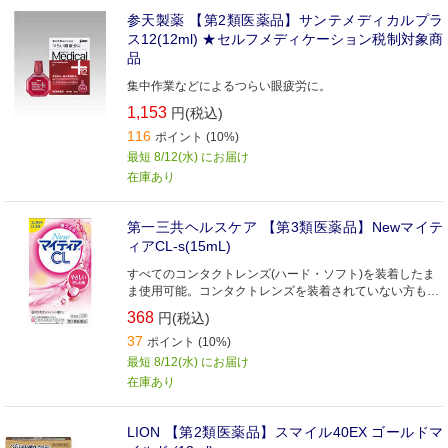
参天製薬 【第2類医薬品】サンテメディカルプラ
ス12(12ml) ★セルフメディケーション税制対象商
品
集中作業などによるつらい眼疲労に。
1,153
円(税込)
116
ポイント (10%)
最短 8/12(水) にお届け
在庫あり
第一三共ヘルスケア 【第3類医薬品】Newマイテ
ィアCL-s(15mL)
すべてのコンタクトレンズ(ハード・ソフト)を装着したま
ま使用可能。コンタクトレンズを装着されていない方も。
最も強いクール感。目のかわき・疲れに
368
円(税込)
37
ポイント (10%)
最短 8/12(水) にお届け
在庫あり
LION 【第2類医薬品】スマイル40EX ゴールドマ