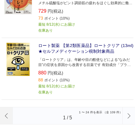
メチル硫酸塩がピント調節筋の疲れをほぐし効果的に働き
ます パソコンや読書などで、“目が疲れたなぁ”というとき
729
円(税込)
には「ロートアイストレッチ」
73
ポイント (10%)
最短 8/12(水) にお届け
在庫あり
ロート製薬 【第2類医薬品】ロートクリア (13ml)
★セルフメディケーション税制対象商品
「ロートクリア」は、年齢や目の酷使などによる“なみだ
目”の症状を原因から改善する目薬です 有効成分「プラノ
プロフェン」が“なみだ目”の原因となる炎症を抑えます 目
880
円(税込)
のコロコロ・チクチクする異物感にも
88
ポイント (10%)
最短 8/12(水) にお届け
在庫あり
前のページへ
1
〜
24
件を表示 （全
109
件）
1
/
5