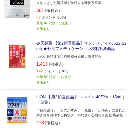
スキッとした清涼感が持続する爽快系目薬
361
円(税込)
37
ポイント (10%)
最短 8/12(水) にお届け
在庫あり
参天製薬 【第2類医薬品】サンテメディカル12(12
ml) ★セルフメディケーション税制対象商品
つらい眼精疲労に有効成分を最大濃度配合
1,413
円(税込)
142
ポイント (10%)
最短 8/12(水) にお届け
在庫あり
LION 【第2類医薬品】 スマイル40EXa（15mL）
〔目薬〕
「目の疲れ」「目のかすみ」「充血」「かゆみ」に優れた
効き目を発揮する爽快クールなさし心地の目薬 防腐剤無添
加です
278
円(税込)