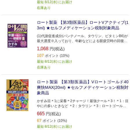
最短 8/12(水) にお届け
在庫あり
ロート製薬 【第3類医薬品】ロートVアクティブ(1
3ml) ★セルフメディケーション税制対象商品
(1)代謝促進成分(パンテノール、タウリン、ビタミンB6)が
最大濃度※入っており、年齢などによる眼疲労時の回復力
を高める処方です (2)涙液成分補給で、乾きからくる疲れ
1,068
円(税込)
目に効果を発揮します (3)ゴマ油(製剤の安定剤)、ハッカ油
107
(清涼化剤)、ユーカリ油(清涼化剤)配合で、うるおい感のあ
ポイント (10%)
るすっきり気持ちのいいさし心地です ※一般用眼科用薬製
最短 8/12(水) にお届け
造承認基準の最大濃度配合
在庫あり
ロート製薬 【第3類医薬品】Vロートゴールド40
爽快MAX(20ml) ★セルフメディケーション税制対
象商品
かすみ目＊1に栄養＊2チャージ！最強クール＊3！＊1：目
やにの多いときなど ＊2：タウリン ＊3：ロートゴールド4
0シリーズ内
665
円(税込)
67
ポイント (10%)
最短 8/12(水) にお届け