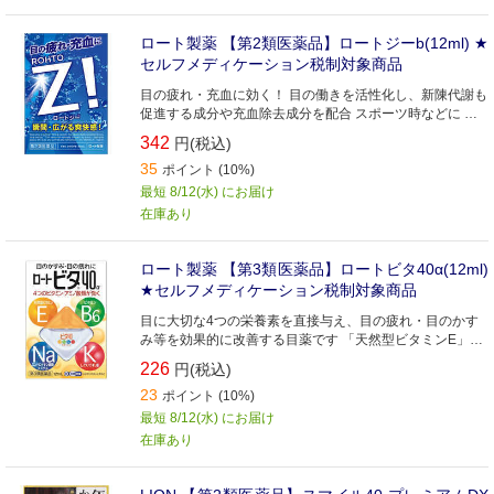
ロート製薬 【第2類医薬品】ロートジーb(12ml) ★
セルフメディケーション税制対象商品
目の疲れ・充血に効く！ 目の働きを活性化し、新陳代謝も
促進する成分や充血除去成分を配合 スポーツ時などに 硫
酸亜鉛水和物配合で、紫外線などによる炎症も抑制 ドライ
342
円(税込)
ブ時などに 長時間のドライブなど目の疲れを感じたときの
35
瞳のリフレッシュに
ポイント (10%)
最短 8/12(水) にお届け
在庫あり
ロート製薬 【第3類医薬品】ロートビタ40α(12ml)
★セルフメディケーション税制対象商品
目に大切な4つの栄養素を直接与え、目の疲れ・目のかす
み等を効果的に改善する目薬です 「天然型ビタミンE」が
血行を促し、目の疲れを緩和。
226
円(税込)
23
ポイント (10%)
最短 8/12(水) にお届け
在庫あり