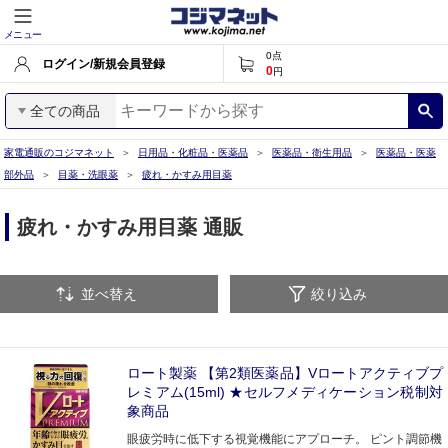
メニュー
0
点
ログイン/新規会員登録
0
円
全ての商品
家電通販のコジマネット
日用品・化粧品・医薬品
医薬品・衛生用品
医薬品・医薬
部外品
目薬・洗眼薬
疲れ・かすみ用目薬
疲れ・かすみ用目薬 通販
並べ替え
絞り込み
ロート製薬 【第2類医薬品】Vロートアクティブプ
レミアム(15ml) ★セルフメディケーション税制対
象商品
眼疲労時に低下する視覚機能にアプローチ。 ピント調節機