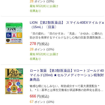
28
ポイント (10%)
最短 8/12(水) にお届け
在庫あり
LION 【第2類医薬品】 スマイル40EXマイルドa
（15mL）〔目薬〕
「目の疲れ」「目のかすみ」「充血」「かゆみ」に優れた
効き目を発揮するマイルドなさし心地の目薬 防腐剤無添加
です
278
円(税込)
28
ポイント (10%)
最短 8/12(水) にお届け
在庫あり
ロート製薬 【第3類医薬品】Vロートゴールド40
マイルド(20ml) ★セルフメディケーション税制対
象商品
敏感な瞳にもしみない。有効成分すべて最大濃度配合＊
1。＊1：基準とは厚生労働省が承認事務の効率化を図るた
めに定めた医薬品の範囲
666
円(税込)
67
ポイント (10%)