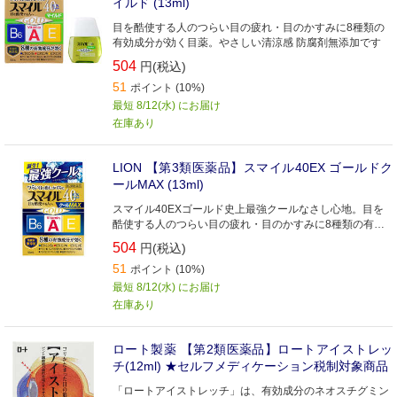
イルド (13ml)
目を酷使する人のつらい目の疲れ・目のかすみに8種類の
有効成分が効く目薬。やさしい清涼感 防腐剤無添加です
504
円(税込)
51
ポイント (10%)
最短 8/12(水) にお届け
在庫あり
LION 【第3類医薬品】スマイル40EX ゴールドク
ールMAX (13ml)
スマイル40EXゴールド史上最強クールなさし心地。目を
酷使する人のつらい目の疲れ・目のかすみに8種類の有効
成分が効く目薬。
504
円(税込)
51
ポイント (10%)
最短 8/12(水) にお届け
在庫あり
ロート製薬 【第2類医薬品】ロートアイストレッ
チ(12ml) ★セルフメディケーション税制対象商品
「ロートアイストレッチ」は、有効成分のネオスチグミン