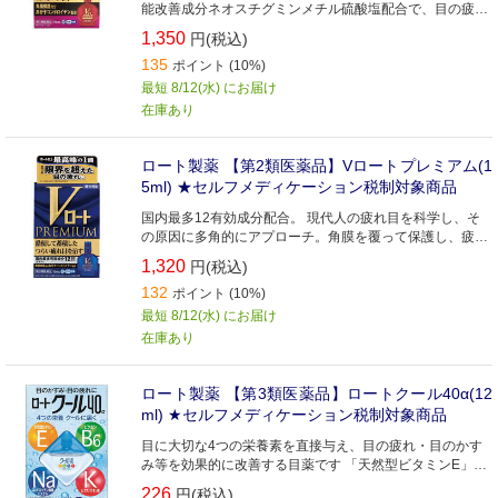
能改善成分ネオスチグミンメチル硫酸塩配合で、目の疲れ
を改善します。
1,350
円(税込)
135
ポイント (10%)
最短 8/12(水) にお届け
在庫あり
ロート製薬 【第2類医薬品】Vロートプレミアム(1
5ml) ★セルフメディケーション税制対象商品
国内最多12有効成分配合。 現代人の疲れ目を科学し、そ
の原因に多角的にアプローチ。角膜を覆って保護し、疲れ
を改善します
1,320
円(税込)
132
ポイント (10%)
最短 8/12(水) にお届け
在庫あり
ロート製薬 【第3類医薬品】ロートクール40α(12
ml) ★セルフメディケーション税制対象商品
目に大切な4つの栄養素を直接与え、目の疲れ・目のかす
み等を効果的に改善する目薬です 「天然型ビタミンE」が
血行を促し、目の疲れを緩和。
226
円(税込)