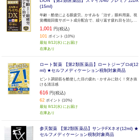
LION 【第2類医薬品】スマイル40 プレミアムDX
(15ml)
年齢・酷使による眼疲労。かすみを「治す」眼科用薬。視
覚機能回復サポート成分配合で、繰り返す疲れ目を治しま
す。
1,001
円(税込)
101
ポイント (10%)
最短 8/12(水) にお届け
在庫あり
ロート製薬 【第2類医薬品】ロートジープロd(12
ml) ★セルフメディケーション税制対象商品
ピント調節筋を酷使した目の疲れ・かすみに効く！突き抜
ける清涼感
616
円(税込)
62
ポイント (10%)
最短 8/12(水) にお届け
在庫あり
参天製薬 【第2類医薬品】サンテFXネオ(12ml) ★
セルフメディケーション税制対象商品