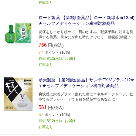
在庫あり
ロート製薬 【第3類医薬品】ロート新緑水b(13ml)
★セルフメディケーション税制対象商品
炎症をしっかり鎮めて、目のかすみ、眼病予防に効果を発
揮する目薬。目やにが出た時だけでなく、就寝前(就寝より
5分以上前を目安)にも。スッキリ気持ちいいさし心地
766
円(税込)
77
ポイント (10%)
最短 8/12(水) にお届け
在庫あり
参天製薬 【第2類医薬品】サンテFX Vプラス(12m
l) ★セルフメディケーション税制対象商品
爽快感に栄養プラス！疲れた瞳にエネルギーチャージ。仕
事でもプライベートでも目を酷使するあなたに！
561
円(税込)
57
ポイント (10%)
最短 8/12(水) にお届け
在庫あり