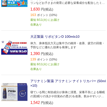
リンなどお子さまの発育に必要な栄養成分を配合したミニ
ドリンク剤です。カフェインは入っていません。
1,630
円(税込)
163
ポイント (10%)
最短 8/11(火) にお届け
在庫あり
大正製薬 リポビタンD 100mlx10
体力、身体抵抗力又は集中力の維持・改善、疲労の回復・
予防などに優れた効果を発揮します
1,390
円(税込)
139
ポイント (10%)
最短 8/11(火) にお届け
在庫あり
アリナミン製薬 アリナミン ナイトリカバー (50ml
×10)
寝ている間に有効成分が身体に浸透。栄養不良による睡眠
の質(眠りの浅さや目覚めの悪さ)を改善。飲みやすいジン
ジャー風味
1,542
円(税込)