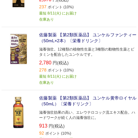
237
ポイント (10%)
最短 8/11(火) にお届け
在庫あり
佐藤製薬 【第2類医薬品】 ユンケルファンティー
（50mL×2本）〔栄養ドリンク〕
滋養強壮。12種類の植物性生薬と3種類の動物性生薬とビ
タミンを配合したユンケルです。
2,780
円(税込)
278
ポイント (10%)
最短 8/11(火) にお届け
在庫あり
佐藤製薬 【第2類医薬品】 ユンケル黄帝ロイヤル
（50mL）〔栄養ドリンク〕
滋養強壮効果の高い、エレウテロコック流エキス配合。ハ
ードワークが続く人の滋養強壮に。
913
円(税込)
92
ポイント (10%)