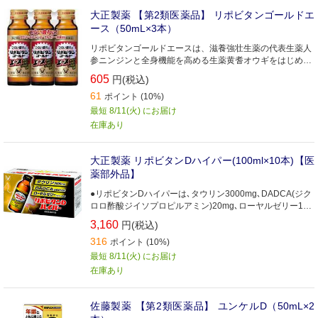
大正製薬 【第2類医薬品】 リポビタンゴールドエ
ース（50mL×3本）
リポビタンゴールドエースは、滋養強壮生薬の代表生薬人
参ニンジンと全身機能を高める生薬黄耆オウギをはじめ、
巴戟天ハゲキテン、ローヤルゼリーの計4種の生薬を配
605
円(税込)
合。
61
ポイント (10%)
最短 8/11(火) にお届け
在庫あり
大正製薬 リポビタンDハイパー(100ml×10本)【医
薬部外品】
●リポビタンDハイパーは､タウリン3000mg､DADCA(ジク
ロロ酢酸ジイソプロピルアミン)20mg､ローヤルゼリー100
mgなど有効成分を10種類配合した100mLドリンク剤です｡
3,160
円(税込)
316
ポイント (10%)
最短 8/11(火) にお届け
在庫あり
佐藤製薬 【第2類医薬品】 ユンケルD（50mL×2