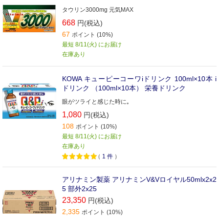
タウリン3000mg 元気MAX
668
円(税込)
67
ポイント (10%)
最短 8/11(火) にお届け
在庫あり
KOWA キューピーコーワiドリンク 100ml×10本 i
ドリンク （100ml×10本） 栄養ドリンク
眼がツライと感じた時に｡
1,080
円(税込)
108
ポイント (10%)
最短 8/11(火) にお届け
在庫あり
（
1
件
）
アリナミン製薬 アリナミンV&Vロイヤル50mlx2x2
5 部外2x25
23,350
円(税込)
2,335
ポイント (10%)