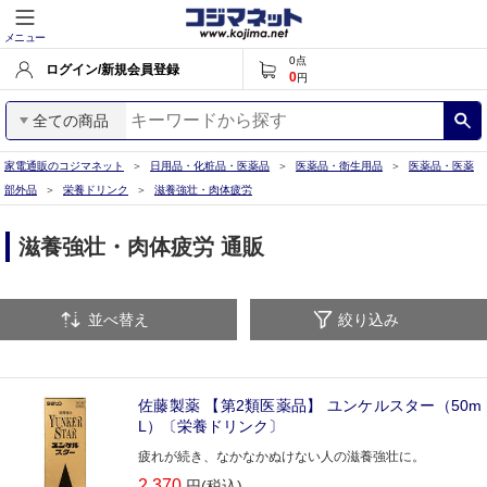
メニュー
0
点
ログイン/新規会員登録
0
円
全ての商品
家電通販のコジマネット
日用品・化粧品・医薬品
医薬品・衛生用品
医薬品・医薬
部外品
栄養ドリンク
滋養強壮・肉体疲労
滋養強壮・肉体疲労 通販
並べ替え
絞り込み
佐藤製薬 【第2類医薬品】 ユンケルスター（50m
L）〔栄養ドリンク〕
疲れが続き、なかなかぬけない人の滋養強壮に。
2,370
円(税込)