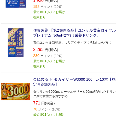
1,920
円(税込)
192
ポイント (10%)
最短 8/11(火) にお届け
在庫あり
佐藤製薬 【第2類医薬品】ユンケル黄帝ロイヤル
プレミアム (50ml×2本)〔栄養ドリンク〕
青のユンケル新登場。よりアクティブに活動したい方に
2,293
円(税込)
230
ポイント (10%)
最短 8/11(火) にお届け
在庫あり
金陽製薬 ビタカイザーW3000 100mL×10本【指
定医薬部外品】
タウリンを3000mgローヤルゼリーを60mg配合したドリン
ク剤で女性にもおすすめ
771
円(税込)
78
ポイント (10%)
最短 8/11(火) にお届け