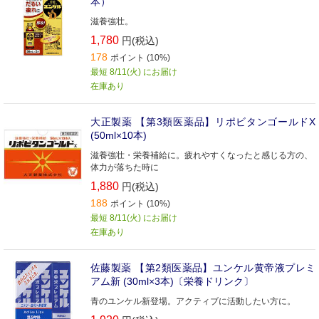
本）
滋養強壮。
1,780
円(税込)
178
ポイント (10%)
最短 8/11(火) にお届け
在庫あり
大正製薬 【第3類医薬品】リポビタンゴールドX
(50ml×10本)
滋養強壮・栄養補給に。疲れやすくなったと感じる方の、
体力が落ちた時に
1,880
円(税込)
188
ポイント (10%)
最短 8/11(火) にお届け
在庫あり
佐藤製薬 【第2類医薬品】ユンケル黄帝液プレミ
アム新 (30ml×3本)〔栄養ドリンク〕
青のユンケル新登場。アクティブに活動したい方に。