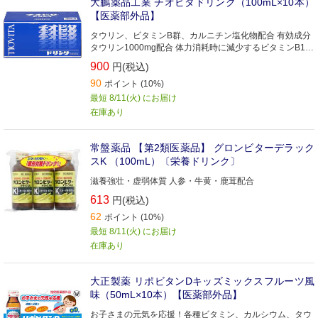
大鵬薬品工業 チオビタドリンク（100mL×10本）
【医薬部外品】
タウリン、ビタミンB群、カルニチン塩化物配合 有効成分
タウリン1000mg配合 体力消耗時に減少するビタミンB1な
ど、ビタミンB群の補給に
900
円(税込)
90
ポイント (10%)
最短 8/11(火) にお届け
在庫あり
常盤薬品 【第2類医薬品】 グロンビターデラック
スK （100mL）〔栄養ドリンク〕
滋養強壮・虚弱体質 人参・牛黄・鹿茸配合
613
円(税込)
62
ポイント (10%)
最短 8/11(火) にお届け
在庫あり
大正製薬 リポビタンDキッズミックスフルーツ風
味（50mL×10本）【医薬部外品】
お子さまの元気を応援！各種ビタミン、カルシウム、タウ