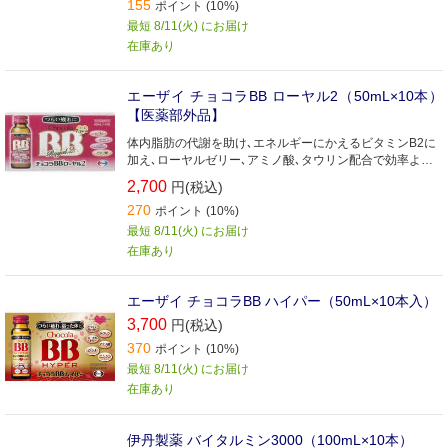
155
ポイント (10%)
最短 8/11(火) にお届け
在庫あり
エーザイ チョコラBB ローヤル2（50mL×10本）
【医薬部外品】
体内脂肪の代謝を助け､エネルギーにかえるビタミンB2に
加え､ローヤルゼリー､アミノ酸､タウリン配合で効率よく
疲れケア
2,700
円(税込)
270
ポイント (10%)
最短 8/11(火) にお届け
在庫あり
エーザイ チョコラBB ハイパー（50mL×10本入）
3,700
円(税込)
370
ポイント (10%)
最短 8/11(火) にお届け
在庫あり
伊丹製薬 バイタルミン3000（100mL×10本）