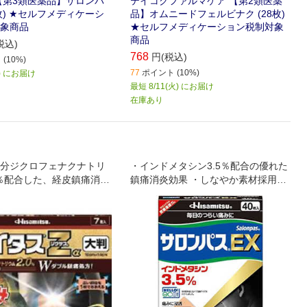
【第3類医薬品】サロンパ
テイコクファルマケア 【第2類医薬
0枚) ★セルフメディケーシ
品】オムニードフェルビナク (28枚)
象商品
★セルフメディケーション税制対象
商品
税込)
768
円(税込)
(10%)
77
ポイント (10%)
火) にお届け
最短 8/11(火) にお届け
在庫あり
分ジクロフェナクナトリ
・インドメタシン3.5％配合の優れた
0％配合した、経皮鎮痛消炎
鎮痛消炎効果 ・しなやか素材採用で
lメントール3.5％配合で
やさしい貼り心地でかぶれ難い ・肩
ップしました ・肩や首・
こりの関係部位(肩、首の付け根、肩
筋肉などのつらい痛みに
甲骨周辺)などに貼りやすいコンパク
めをあらわします ・微香
トサイズ ・微香性なので使っている
就寝時や人前でも気にな
ことが気にならない
・全方向伸縮で肌にピッタ
します ・腰などの広い部
おおえる、大判サイズ ・
なチャック付きです