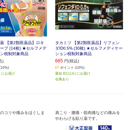
薬 【第2類医薬品】ロキ
タカミツ 【第2類医薬品】リフェン
プ (14枚) ★セルフメデ
ダID0.5% (30枚) ★セルフメディケー
ン税制対象商品
ション税制対象商品
665
込)
円(税込)
10%)
67
ポイント (10%)
火) にお届け
最短 8/11(火) にお届け
在庫あり
のコリや痛みをほぐしま
肩こり・腰痛・筋肉痛などの痛みを
やわらげる貼り薬です。