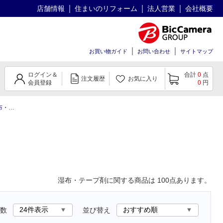
店舗情報
住まいのリフォーム
法人営業
会社概要
お買い物ガイド
お問い合わせ
サイトマップ
ログイン＆
合計
0
点
注文履歴
お気に入り
会員登録
0
円
テープ剤
湿布・テープ剤
に関する商品は
100
点あります。
数
並び替え