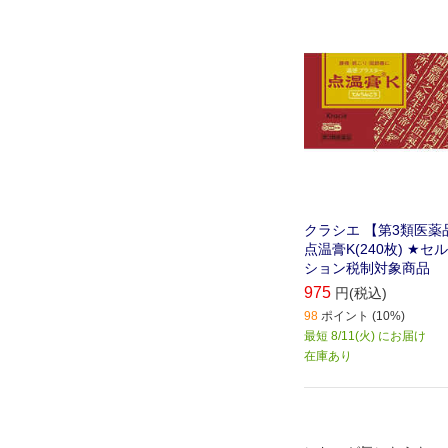
クラシエ 【第3類医薬
点温膏K(240枚) ★
ション税制対象商品
975
円(税込)
98
ポイント (10%)
最短 8/11(火) にお届け
在庫あり