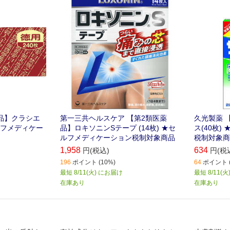
品】クラシエ
第一三共ヘルスケア 【第2類医薬
久光製薬 
セルフメディケー
品】ロキソニンSテープ (14枚) ★セ
ス(40枚
ルフメディケーション税制対象商品
税制対象商
1,958
634
円(税込)
円(税
196
ポイント (10%)
64
ポイント (
最短 8/11(火) にお届け
最短 8/11(
在庫あり
在庫あり