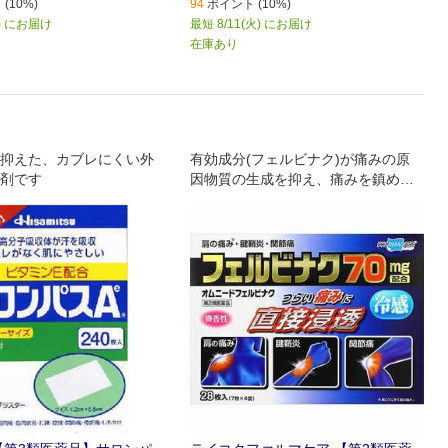
(10%)
94
ポイント (10%)
火) にお届け
最短 8/11(火) にお届け
在庫あり
抑えた、カブレにくい外
有効成分(フェルビナク)が痛みの原
剤です
因物質の生成を抑え、痛みを鎮める
鎮痛・消炎フェルビナクパップ剤で
す 粘着性に優れた基剤と伸縮性のあ
る基布を使用していますので、ひじ
やひざにもピッタリフィットします
基剤中の水分により、打撲、捻挫等
による熱をもった患部を心地よく冷
却します