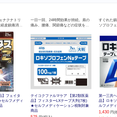
ェナクナトリ
一日一回、24時間効果が持続。肩の
すぐれた鎮
、経皮鎮痛消炎
痛み、腰痛、関節痛などの症状を改
ソプロフェ
3.5％配合で
善
配合 肌か
た ・肩や首・
化、つらい
つらい痛みに
てしっかり
します ・微香
前でも気にな
縮で、肌にピッ
・保存に便利な
品】フェイタ
テイコクファルマケア 【第2類医薬
第一三共ヘ
) ★セルフメディ
品】フィスターLXテープ大判(7枚)
品】ロキソニ
品
★セルフメディケーション税制対象
ルフメディ
商品
1,430
円(
575
円(税込)