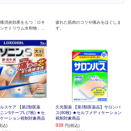
痛消炎効果をもつ「ロキ
疲れた筋肉のコリや痛みをほぐしま
ンナトリウム水和物」を
す。
ら吸収されると活性型に変
痛みの芯まで直接浸透し
効く
ルスケア 【第2類医薬
久光製薬 【第3類医薬品】サロンパ
ンSテープL (7枚) ★セ
ス(80枚) ★セルフメディケーション
ケーション税制対象商品
税制対象商品
938
税込)
円(税込)