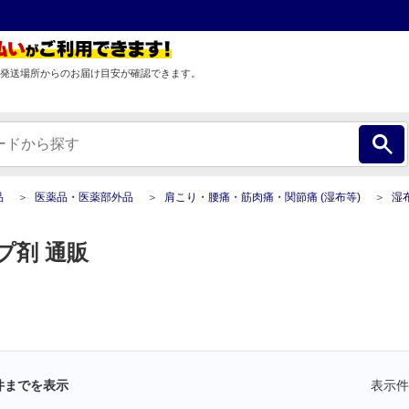
発送場所からのお届け目安が確認できます。
品
医薬品・医薬部外品
肩こり・腰痛・筋肉痛・関節痛 (湿布等)
湿布・
プ剤 通販
件までを表示
表示件