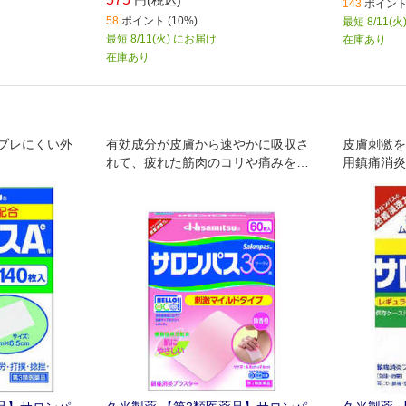
143
ポイント 
58
ポイント (10%)
最短 8/11(
最短 8/11(火) にお届け
在庫あり
在庫あり
ブレにくい外
有効成分が皮膚から速やかに吸収さ
皮膚刺激を
れて、疲れた筋肉のコリや痛みをほ
用鎮痛消炎
ぐします