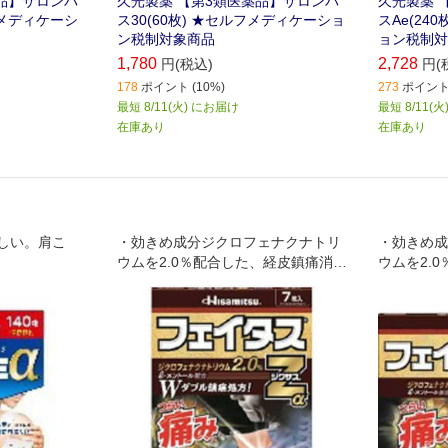
品】サロンパ
久光製薬 【第3類医薬品】サロンパ
久光製薬 
ルフメディケーシ
ス30(60枚) ★セルフメディケーショ
スAe(24
ン税制対象商品
ョン税制対
1,780
2,728
円(税込)
円(
178
ポイント (10%)
273
ポイント 
最短 8/11(火) にお届け
最短 8/11(
在庫あり
在庫あり
しい。肩こ
・効きめ成分ジクロフェナクナトリ
・効きめ成
ウムを2.0％配合した、経皮鎮痛消炎
ウムを2.
テープ剤 ・lメントール3.5％配合で
テープ剤 ・
効果感がアップしました ・肩や首・
効果感がア
腰・関節・筋肉などのつらい痛みに
腰・関節・
優れた効きめをあらわします ・微香
優れた効き
性なので、就寝時や人前でも気にな
性なので、
りません ・全方向伸縮で、肌にピッ
りません 
タリフィットします ・保存に便利な
リフィット
チャック付きです
位を一枚で
保存に便利