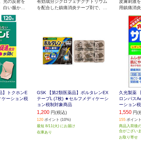
。光の反射を
有効成分ジクロフェナクナトリウム
皮膚刺激を
、白い服から
を配合した鎮痛消炎テープ剤で、優
用鎮痛消炎
プラスター剤
れた経皮吸収性があります 有効成分
が徐々に放出され、優れた持続性が
あります。
品】トクホンE
GSK 【第2類医薬品】ボルタレンEX
久光製薬 
ディケーション税
テープL (7枚) ★セルフメディケーシ
ロンパスAe
ョン税制対象商品
ーション税
1,200
1,550
円(税込)
円(
120
ポイント (10%)
155
ポイント 
最短 8/11(火) にお届け
商品入荷後の
合がござい
在庫あり
お取り寄せ