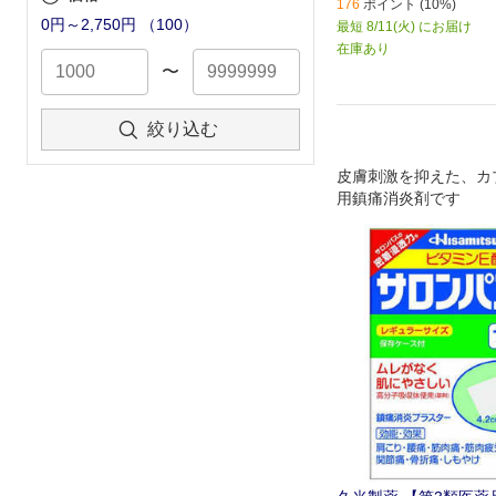
176
ポイント (10%)
0円～2,750円
（
100
）
最短 8/11(火) にお届け
在庫あり
〜
絞り込む
皮膚刺激を抑えた、カ
用鎮痛消炎剤です