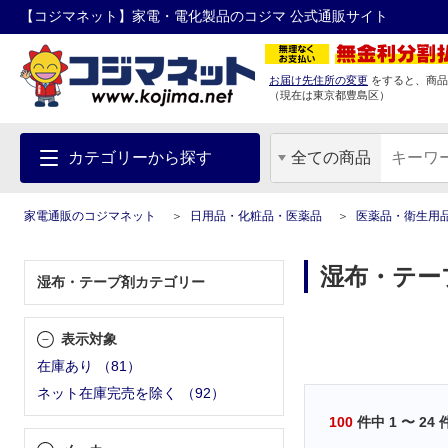
【コジマネット】家電・電化製品のコジマ 公式通販サイト
お届け先住所の変更
をすると、商品
（現在は
東京都
豊島区
）
カテゴリーから探す
全ての商品
家電通販のコジマネット
日用品・化粧品・医薬品
医薬品・衛生用
湿布・テー
湿布・テープ剤カテゴリー
表示対象
在庫あり
（
81
）
ネット在庫完売を除く
（
92
）
100
件中
1
〜
24