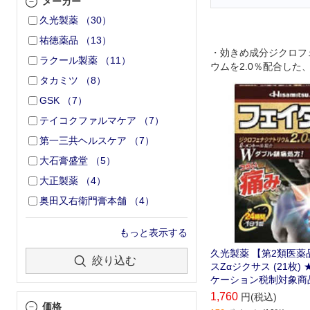
メーカー
久光製薬
（
30
）
祐徳薬品
（
13
）
・効きめ成分ジクロフ
ラクール製薬
（
11
）
ウムを2.0％配合した
タカミツ
（
8
）
テープ剤 ・lメントール
効果感がアップしまし
GSK
（
7
）
腰・関節・筋肉などの
テイコクファルマケア
（
7
）
優れた効きめをあらわ
性なので、就寝時や人
第一三共ヘルスケア
（
7
）
りません ・全方向伸
大石膏盛堂
（
5
）
タリフィットします 
チャック付きです
大正製薬
（
4
）
奥田又右衛門膏本舗
（
4
）
もっと表示する
久光製薬 【第2類医薬
絞り込む
スZαジクサス (21枚
ケーション税制対象商
1,760
円(税込)
価格