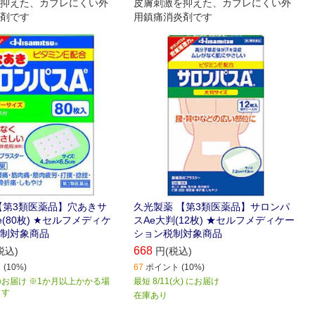
抑えた、カブレにくい外
皮膚刺激を抑えた、カブレにくい外
剤です
用鎮痛消炎剤です
【第3類医薬品】穴あきサ
久光製薬 【第3類医薬品】サロンパ
(80枚) ★セルフメディケ
スAe大判(12枚) ★セルフメディケー
制対象商品
ション税制対象商品
668
税込)
円(税込)
(10%)
67
ポイント (10%)
お届け ※1か月以上かかる場
最短 8/11(火) にお届け
ます
在庫あり