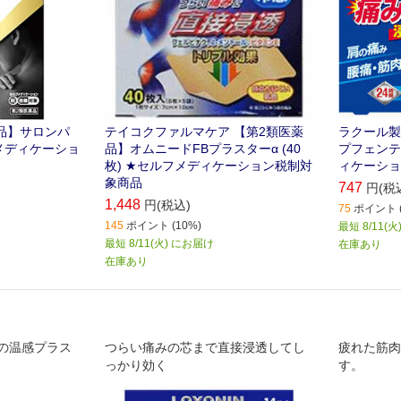
品】サロンパ
テイコクファルマケア 【第2類医薬
ラクール製
ルフメディケーショ
品】オムニードFBプラスターα (40
プフェンテー
枚) ★セルフメディケーション税制対
ィケーショ
象商品
747
円(税
1,448
円(税込)
75
ポイント (
145
ポイント (10%)
最短 8/11(
最短 8/11(火) にお届け
在庫あり
在庫あり
の温感プラス
つらい痛みの芯まで直接浸透してし
疲れた筋肉
っかり効く
す。