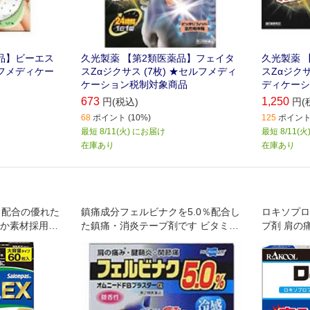
品】ビーエス
久光製薬 【第2類医薬品】フェイタ
久光製薬 
セルフメディケー
スZαジクサス (7枚) ★セルフメディ
スZαジクサ
ケーション税制対象商品
ディケーシ
673
1,250
円(税込)
円(
68
ポイント (10%)
125
ポイント 
最短 8/11(火) にお届け
最短 8/11(
在庫あり
在庫あり
％配合の優れた
鎮痛成分フェルビナクを5.0％配合し
ロキソプロ
やか素材採用で
た鎮痛・消炎テープ剤です ビタミン
プ剤 肩の
ぶれ難い ・肩
E(トコフェロール酢酸エステル)が末
して効く
首の付け根、肩
梢の血流を促進し、更に、lメントー
やすいコンパク
ルの働きで心地よい冷感刺激があ
ので使っている
り、痛みをやわらげます 目立ちにく
い肌色の基布を使用しています