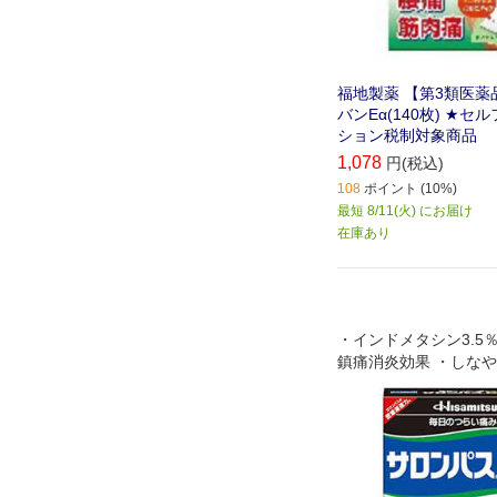
福地製薬 【第3類医薬
バンEα(140枚) ★
ション税制対象商品
1,078
円(税込)
108
ポイント (10%)
最短 8/11(火) にお届け
在庫あり
・インドメタシン3.5
鎮痛消炎効果 ・しな
やさしい貼り心地でか
こりの関係部位(肩、
甲骨周辺)などに貼り
トサイズ ・微香性な
ことが気にならない