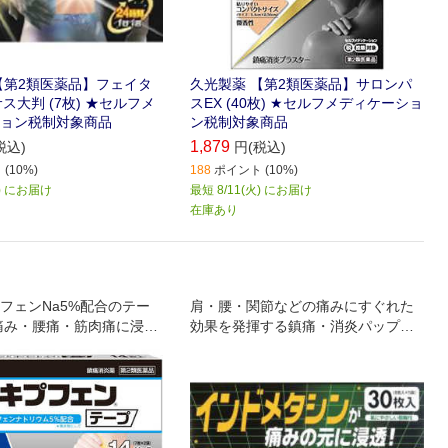
【第2類医薬品】フェイタ
久光製薬 【第2類医薬品】サロンパ
ス大判 (7枚) ★セルフメ
スEX (40枚) ★セルフメディケーショ
ョン税制対象商品
ン税制対象商品
1,879
税込)
円(税込)
(10%)
188
ポイント (10%)
火) にお届け
最短 8/11(火) にお届け
在庫あり
フェンNa5%配合のテー
肩・腰・関節などの痛みにすぐれた
痛み・腰痛・筋肉痛に浸透
効果を発揮する鎮痛・消炎パップ剤
です インドメタシンが患部に直接浸
透し、痛みの原因プロスタグランジ
ンの発生を抑えます 伸縮性に富んだ
不織布を使用しているため、すぐれ
たフィット感が得られます