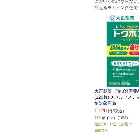
においが気にならない
抑えるモカピンク色で
透けない・目立たない
です。
大正製薬 【第3類医薬
(120枚) ★セルフメ
制対象商品
1,120
円(税込)
112
ポイント (10%)
最短 8/11(火) にお届け
在庫あり