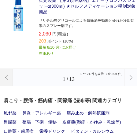
久光製薬 【第3類医薬品】エアーサロンパスジェ
ットα(300ml) ★セルフメディケーション税制対象
商品
サリチル酸グリコールによる鎮痛消炎効果と優れた冷却効
果のスプレー剤です。
2,030
円(税込)
203
ポイント (10%)
最短 8/10(月) にお届け
在庫あり
前のページへ
1
〜
24
件を表示 （全
306
件）
1
/
13
肩こり・腰痛・筋肉痛・関節痛 (湿布等) 関連カテゴリ
風邪薬
鼻炎・アレルギー薬
痛み止め・解熱鎮痛剤
胃腸薬
整腸・下痢・便秘
皮膚薬(湿疹・かゆみ・乾燥等)
口腔薬・歯周病
栄養ドリンク
ビタミン・カルシウム