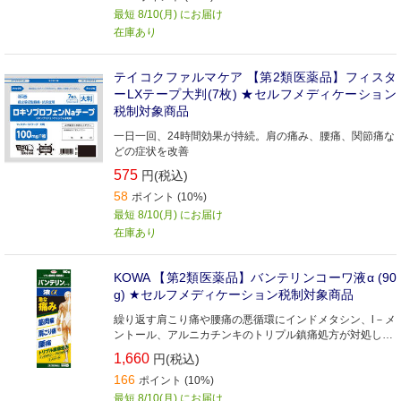
にピッタリフィットします 保存に便利なチャック付きです
最短 8/10(月) にお届け
在庫あり
テイコクファルマケア 【第2類医薬品】フィスタ
ーLXテープ大判(7枚) ★セルフメディケーション
税制対象商品
一日一回、24時間効果が持続。肩の痛み、腰痛、関節痛な
どの症状を改善
575
円(税込)
58
ポイント (10%)
最短 8/10(月) にお届け
在庫あり
KOWA 【第2類医薬品】バンテリンコーワ液α (90
g) ★セルフメディケーション税制対象商品
繰り返す肩こり痛や腰痛の悪循環にインドメタシン、l－メ
ントール、アルニカチンキのトリプル鎮痛処方が対処しま
す
1,660
円(税込)
166
ポイント (10%)
最短 8/10(月) にお届け