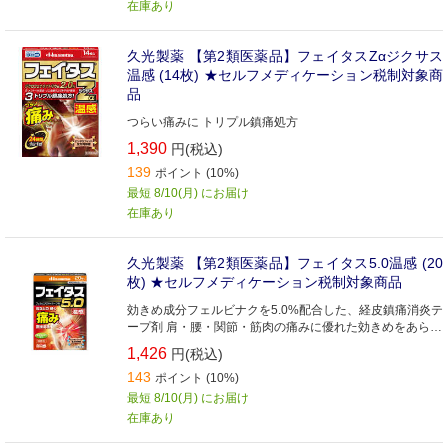
在庫あり
久光製薬 【第2類医薬品】フェイタスZαジクサス
温感 (14枚) ★セルフメディケーション税制対象商
品
つらい痛みに トリプル鎮痛処方
1,390
円(税込)
139
ポイント (10%)
最短 8/10(月) にお届け
在庫あり
久光製薬 【第2類医薬品】フェイタス5.0温感 (20
枚) ★セルフメディケーション税制対象商品
効きめ成分フェルビナクを5.0%配合した、経皮鎮痛消炎テ
ープ剤 肩・腰・関節・筋肉の痛みに優れた効きめをあらわ
します
1,426
円(税込)
143
ポイント (10%)
最短 8/10(月) にお届け
在庫あり