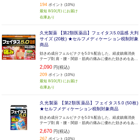
194
ので、就寝時や人前でも気になりません 全方向伸縮で、肌
ポイント (10%)
にピッタリフィットします 腰などの広い部位を一枚でおお
最短 8/10(月) にお届け
える、大判サイズ 保存に便利なチャック付きです
在庫あり
久光製薬 【第2類医薬品】フェイタス5.0温感 大判
サイズ (20枚) ★セルフメディケーション税制対象
商品
効きめ成分フェルビナクを5.0％配合した、経皮鎮痛消炎
テープ剤 肩・腰・関節・筋肉の痛みに優れた効きめをあら
わします ビタミンE配合により、患部の血行を促進します
2,090
円(税込)
ノニル酸ワニリルアミドのはたらきで、心地よい温感作用
209
をあらわします 微香性なので、就寝時や人前でも気になり
ポイント (10%)
ません 全方向伸縮で、肌にピッタリフィットします 腰な
最短 8/10(月) にお届け
どの広い部位を一枚でおおえる、大判サイズ
在庫あり
久光製薬 【第2類医薬品】フェイタス5.0 (50枚)
★セルフメディケーション税制対象商品
効きめ成分フェルビナクを5.0％配合した、経皮鎮痛消炎
テープ剤 肩・腰・関節・筋肉の痛みに優れた効きめをあら
わします ビタミンE配合により、患部の血行を促進します
2,670
円(税込)
lメントール3.5％配合で、さわやかな清涼感です 微香性な
267
ので、就寝時や人前でも気になりません 全方向伸縮で、肌
ポイント (10%)