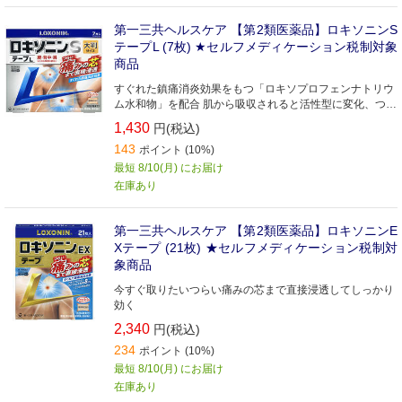
第一三共ヘルスケア 【第2類医薬品】ロキソニンS
テープL (7枚) ★セルフメディケーション税制対象
商品
すぐれた鎮痛消炎効果をもつ「ロキソプロフェンナトリウ
ム水和物」を配合 肌から吸収されると活性型に変化、つら
い痛みの芯まで直接浸透してしっかり効く
1,430
円(税込)
143
ポイント (10%)
最短 8/10(月) にお届け
在庫あり
第一三共ヘルスケア 【第2類医薬品】ロキソニンE
Xテープ (21枚) ★セルフメディケーション税制対
象商品
今すぐ取りたいつらい痛みの芯まで直接浸透してしっかり
効く
2,340
円(税込)
234
ポイント (10%)
最短 8/10(月) にお届け
在庫あり