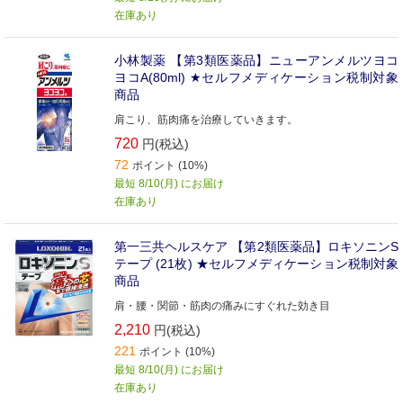
在庫あり
小林製薬 【第3類医薬品】ニューアンメルツヨコ
ヨコA(80ml) ★セルフメディケーション税制対象
商品
肩こり、筋肉痛を治療していきます。
720
円(税込)
72
ポイント (10%)
最短 8/10(月) にお届け
在庫あり
第一三共ヘルスケア 【第2類医薬品】ロキソニンS
テープ (21枚) ★セルフメディケーション税制対象
商品
肩・腰・関節・筋肉の痛みにすぐれた効き目
2,210
円(税込)
221
ポイント (10%)
最短 8/10(月) にお届け
在庫あり