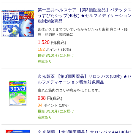
第一三共ヘルスケア 【第3類医薬品】パテックス
うすぴたシップ(40枚) ★セルフメディケーション
税制対象商品
膏体がスミまでついているからぴたっと密着 肩こり・腰
痛・筋肉痛・関節痛に
1,520
円(税込)
152
ポイント (10%)
最短 8/10(月) にお届け
在庫あり
久光製薬 【第3類医薬品】サロンパス(80枚) ★セ
ルフメディケーション税制対象商品
疲れた筋肉のコリや痛みをほぐします。
938
円(税込)
94
ポイント (10%)
最短 8/10(月) にお届け
在庫あり
久光製薬 【第3類医薬品】サロンパスAe(140枚)