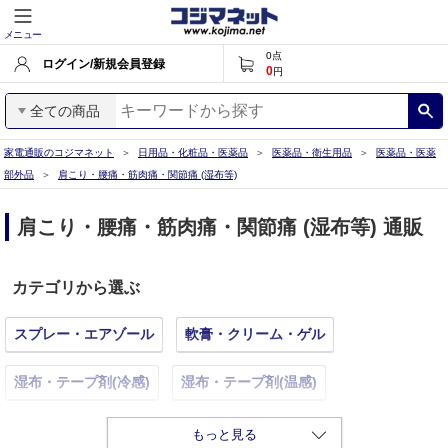
メニュー
0
点
ログイン/新規会員登録
0
円
全ての商品
家電通販のコジマネット
日用品・化粧品・医薬品
医薬品・衛生用品
医薬品・医薬
部外品
肩こり・腰痛・筋肉痛・関節痛 (湿布等)
肩こり・腰痛・筋肉痛・関節痛 (湿布等) 通販
カテゴリから選ぶ
スプレー・エアゾール
軟膏・クリーム・ゲル
湿布・テープ剤(冷感)
湿布・テープ剤(温感)
湿布・テープ剤
もっと見る