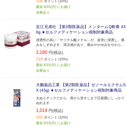
108
ポイント (10%)
最短 8/10(月) にお届け
在庫あり
近江兄弟社 【第3類医薬品】メンタームQ軟膏 43
0g ★セルフメディケーション税制対象商品
浸透性の高い「サリチル酸メチル」が、血管に浸透し、痛
みをしずめます。清涼感があり、痛みやかゆみをやわらげ
る「l－メントール」含有
2,180
円(税込)
218
ポイント (10%)
最短 8/10(月) にお届け
在庫あり
大鵬薬品工業 【第2類医薬品】ゼノールエクサムS
X (43g) ★セルフメディケーション税制対象商品
太ぬりチックだから、肩から首すじまで広範囲にしっかり
ぬれます
1,014
円(税込)
102
ポイント (10%)
最短 8/10(月) にお届け