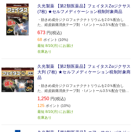
久光製薬 【第2類医薬品】フェイタスZαジクサス
(7枚) ★セルフメディケーション税制対象商品
・効きめ成分ジクロフェナクナトリウムを2.0％配合し
た、経皮鎮痛消炎テープ剤 ・lメントール3.5％配合で効果
感がアップしました ・肩や首・腰・関節・筋肉などのつら
673
円(税込)
い痛みに優れた効きめをあらわします ・微香性なので、就
68
寝時や人前でも気になりません ・全方向伸縮で、肌にピッ
ポイント (10%)
タリフィットします ・保存に便利なチャック付きです
最短 8/10(月) にお届け
在庫あり
久光製薬 【第2類医薬品】フェイタスZαジクサス
大判 (7枚) ★セルフメディケーション税制対象商
品
・効きめ成分ジクロフェナクナトリウムを2.0％配合し
た、経皮鎮痛消炎テープ剤 ・lメントール3.5％配合で効果
感がアップしました ・肩や首・腰・関節・筋肉などのつら
1,250
円(税込)
い痛みに優れた効きめをあらわします ・微香性なので、就
125
寝時や人前でも気になりません ・全方向伸縮で肌にピッタ
ポイント (10%)
リフィットします ・腰などの広い部位を一枚でおおえる、
最短 8/10(月) にお届け
大判サイズ ・保存に便利なチャック付きです
在庫あり