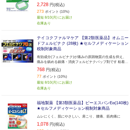
2,728
円(税込)
273
ポイント (10%)
最短 8/10(月) にお届け
在庫あり
テイコクファルマケア 【第2類医薬品】オムニー
ドフェルビナク (28枚) ★セルフメディケーション
税制対象商品
有効成分(フェルビナク)が痛みの原因物質の生成を抑え、
痛みを鎮める鎮痛・消炎フェルビナクパップ剤です 粘着性
に優れた基剤と伸縮性のある基布を使用していますので、
768
円(税込)
ひじやひざにもピッタリフィットします 基剤中の水分によ
77
り、打撲、捻挫等による熱をもった患部を心地よく冷却し
ポイント (10%)
ます
最短 8/10(月) にお届け
在庫あり
福地製薬 【第3類医薬品】ビーエスバンEα(140枚)
★セルフメディケーション税制対象商品
ムレにくく、肌にやさしい。肩こり、腰痛、筋肉痛に
1,078
円(税込)