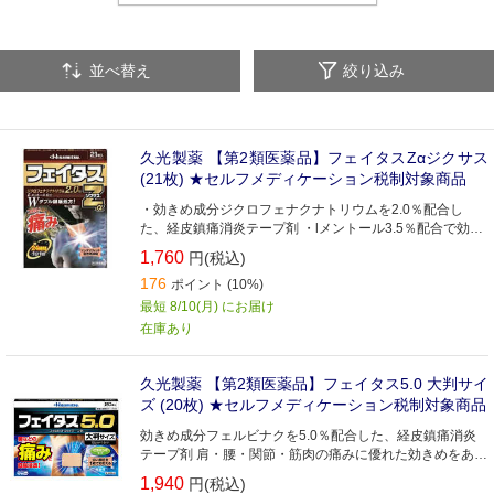
並べ替え
絞り込み
久光製薬 【第2類医薬品】フェイタスZαジクサス
(21枚) ★セルフメディケーション税制対象商品
・効きめ成分ジクロフェナクナトリウムを2.0％配合し
た、経皮鎮痛消炎テープ剤 ・lメントール3.5％配合で効果
感がアップしました ・肩や首・腰・関節・筋肉などのつら
1,760
円(税込)
い痛みに優れた効きめをあらわします ・微香性なので、就
176
寝時や人前でも気になりません ・全方向伸縮で、肌にピッ
ポイント (10%)
タリフィットします ・保存に便利なチャック付きです
最短 8/10(月) にお届け
在庫あり
久光製薬 【第2類医薬品】フェイタス5.0 大判サイ
ズ (20枚) ★セルフメディケーション税制対象商品
効きめ成分フェルビナクを5.0％配合した、経皮鎮痛消炎
テープ剤 肩・腰・関節・筋肉の痛みに優れた効きめをあら
わします ビタミンE配合により、患部の血行を促進します
1,940
円(税込)
lメントール3.5％配合で、さわやかな清涼感です 微香性な