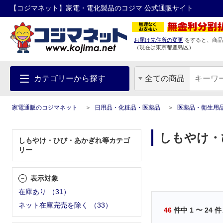
【コジマネット】家電・電化製品のコジマ 公式通販サイト
お届け先住所の変更
をすると、商品
（現在は
東京都
豊島区
）
カテゴリーから探す
全ての商品
家電通販のコジマネット
日用品・化粧品・医薬品
医薬品・衛生用
しもやけ・
しもやけ・ひび・あかぎれ等カテゴ
リー
表示対象
在庫あり
（
31
）
ネット在庫完売を除く
（
33
）
46
件中
1
〜
24
件