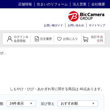
店舗情報
住まいのリフォーム
法人営業
会社概要
お買い物ガイド
お問い合わせ
サイトマップ
ログイン＆
合計
0
点
注文履歴
お気に入り
会員登録
0
円
ぎれ等
しもやけ・ひび・あかぎれ等
に関する商品は
46
点あります。
数
並び替え