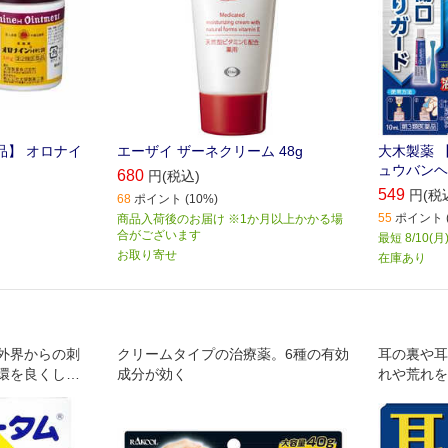
品】 オロナイ
エーザイ ザーネクリーム 48g
大木製薬 
ュウバンヘラ
680
円(税込)
549
円(税
68
ポイント (10%)
55
ポイント (
商品入荷後のお届け ※1か月以上かかる場
合がございます
最短 8/10(
お取り寄せ
在庫あり
外界からの刺
クリームタイプの治療薬。6種の有効
耳の裏や耳
環を良くし、
成分が効く
れや荒れを
。
の医薬品で