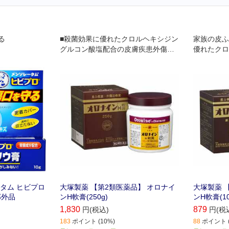
る
■殺菌効果に優れたクロルヘキシジン
家族の皮ふ
グルコン酸塩配合の皮膚疾患外傷治
優れたクロ
療剤です｡
塩配合の皮
タム ヒビプロ
大塚製薬 【第2類医薬品】 オロナイ
大塚製薬 
部外品
ンH軟膏(250g)
ンH軟膏(10
1,830
879
円(税込)
円(税
183
ポイント (10%)
88
ポイント (