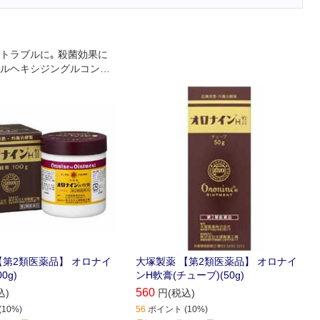
トラブルに｡ 殺菌効果に
ルヘキシジングルコン酸
膚疾患外傷治療剤です｡
【第2類医薬品】 オロナイ
大塚製薬 【第2類医薬品】 オロナイ
0g)
ンH軟膏(チューブ)(50g)
560
込)
円(税込)
10%)
56
ポイント (10%)