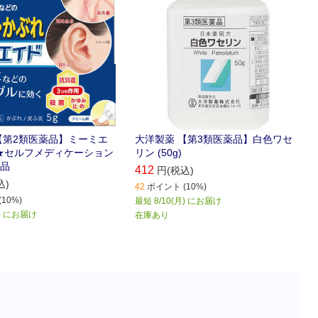
【第2類医薬品】ミーミエ
大洋製薬 【第3類医薬品】白色ワセ
) ★セルフメディケーション
リン (50g)
品
412
円(税込)
込)
42
ポイント (10%)
10%)
最短 8/10(月) にお届け
月) にお届け
在庫あり
）