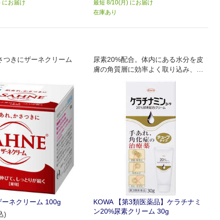
月) にお届け
最短 8/10(月) にお届け
在庫あり
さつきにザーネクリーム
尿素20%配合。体内にある水分を皮
膚の角質層に効率よく取り込み、皮
膚表面から水分が飛ばないようにし
ます
ーネクリーム 100g
KOWA 【第3類医薬品】ケラチナミ
ン20%尿素クリーム 30g
込)