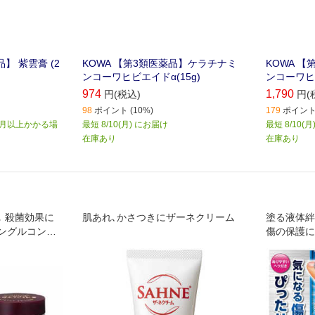
】 紫雲膏 (2
KOWA 【第3類医薬品】ケラチナミ
KOWA 
ンコーワヒビエイドα(15g)
ンコーワヒビ
974
1,790
円(税込)
円(
98
ポイント (10%)
179
ポイント 
か月以上かかる場
最短 8/10(月) にお届け
最短 8/10(
在庫あり
在庫あり
 殺菌効果に
肌あれ､かさつきにザーネクリーム
塗る液体絆
ングルコン酸
傷の保護に
治療剤です｡