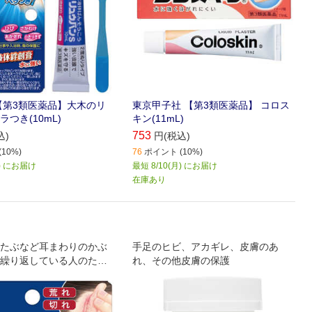
【第3類医薬品】大木のリ
東京甲子社 【第3類医薬品】 コロス
つき(10mL)
キン(11mL)
753
込)
円(税込)
10%)
76
ポイント (10%)
月) にお届け
最短 8/10(月) にお届け
在庫あり
たぶなど耳まわりのかぶ
手足のヒビ、アカギレ、皮膚のあ
繰り返している人のため
れ、その他皮膚の保護
す