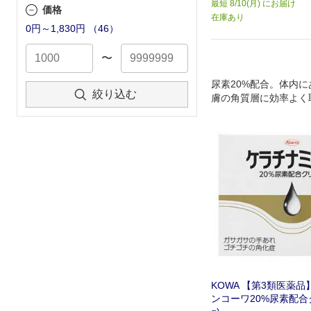
最短 8/10(月) にお届け
価格
在庫あり
0円～1,830円
（
46
）
〜
尿素20%配合。体内
絞り込む
膚の角質層に効率よく
膚表面から水分が飛ば
ます
KOWA 【第3類医薬
ンコーワ20%尿素配合ク