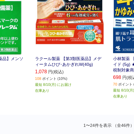
薬品】メンソ
ラクール製薬 【第3類医薬品】メデ
小林製薬 
ィータムひび･あかぎれW(40g)
イド (5g
税制対象商
1,078
円(税込)
698
円(税
108
ポイント (10%)
70
ポイント (
最短 8/10(月) にお届け
最短 8/10(
在庫あり
在庫あり
1〜24件を表示 （全46件