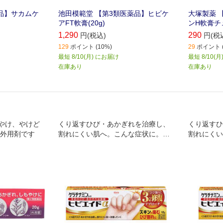
品】サカムケ
池田模範堂 【第3類医薬品】ヒビケ
大塚製薬 
アFT軟膏(20g)
ンH軟膏チュ
1,290
290
円(税込)
円(税
129
ポイント (10%)
29
ポイント (
最短 8/10(月) にお届け
最短 8/10(
在庫あり
在庫あり
やけ、やけど
くり返すひび・あかぎれを治療し、
くり返すひ
な外用剤です
割れにくい肌へ。こんな症状に。ひ
割れにくい
びが治ってもすぐに割れてしまう。
びが治って
毎年、冬になるとツライあかぎれを
毎年、冬に
くり返す。くり返すかかとの割れ
くり返す。