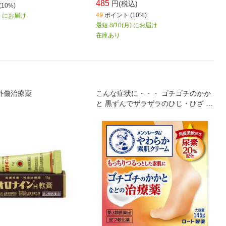
485
円(税込)
10%)
49
ポイント (10%)
月) にお届け
最短 8/10(月) にお届け
在庫あり
外傷治療薬
こんな症状に・・・ ゴチゴチのかか
と 黒ずんでザラザラのひじ・ひざ ガ
サガサの手荒れ ブツブツの二の腕