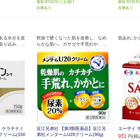
最短 8/10(月) にお届け
最短 8/10(
在庫あり
在庫あり
にある水分を皮
乾燥で硬くなった肌を改善し、なめ
肌あれ､か
取り込み、皮
らかな肌へ。ガサガサ手荒れや、カ
ないようにし
チカチかかとに。のばしやすく、ベ
タつきません
品】ケラチナミ
近江兄弟社 【第3類医薬品】近江兄
エーザイ ザ
リーム(150
弟社メンタームU20クリーム(90g)
931
円(税