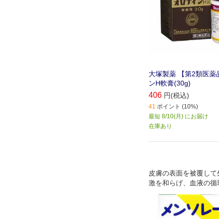
大塚製薬 【第2類医薬
ンH軟膏(30g)
406
円(税込)
41
ポイント (10%)
最短 8/10(月) にお届け
在庫あり
皮膚の表面を被覆して
激を和らげ、血液の循
ひび、あかぎれを改善