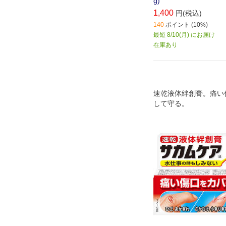
g)
1,400
円(税込)
140
ポイント (10%)
最短 8/10(月) にお届け
在庫あり
速乾液体絆創膏。痛い
して守る。