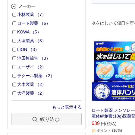
メーカー
小林製薬
（
7
）
水をはじいて傷口を守
ロート製薬
（
6
）
KOWA
（
5
）
大塚製薬
（
5
）
LION
（
3
）
池田模範堂
（
3
）
エーザイ
（
2
）
ラクール製薬
（
2
）
大木製薬
（
2
）
大洋製薬
（
2
）
もっと表示する
ロート製薬 メンソレー
液体絆創膏(10g)医薬
絞り込む
639
円(税込)
64
ポイント (10%)