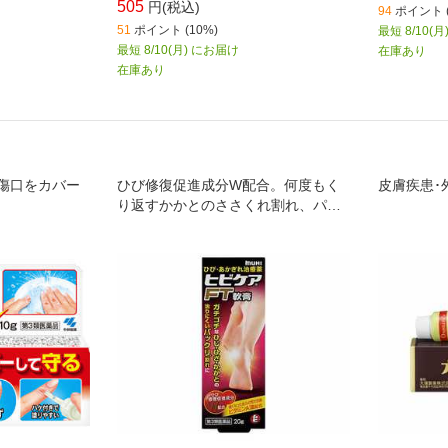
505
円(税込)
94
ポイント (
51
ポイント (10%)
最短 8/10(
最短 8/10(月) にお届け
在庫あり
在庫あり
傷口をカバー
ひび修復促進成分W配合。何度もく
皮膚疾患･
り返すかかとのささくれ割れ、パッ
クリ割れをしっかり修復します