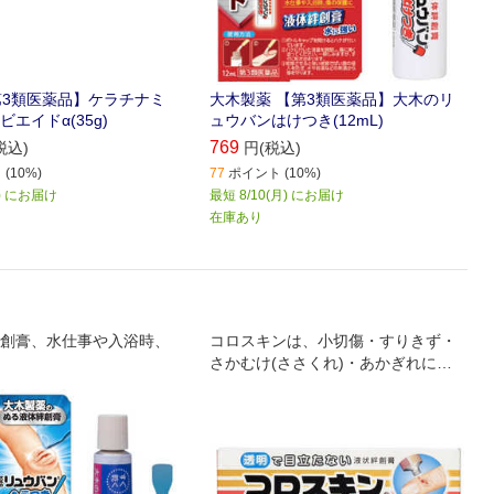
【第3類医薬品】ケラチナミ
大木製薬 【第3類医薬品】大木のリ
エイドα(35g)
ュウバンはけつき(12mL)
769
税込)
円(税込)
(10%)
77
ポイント (10%)
月) にお届け
最短 8/10(月) にお届け
在庫あり
創膏、水仕事や入浴時、
コロスキンは、小切傷・すりきず・
さかむけ(ささくれ)・あかぎれに塗
って下さい。