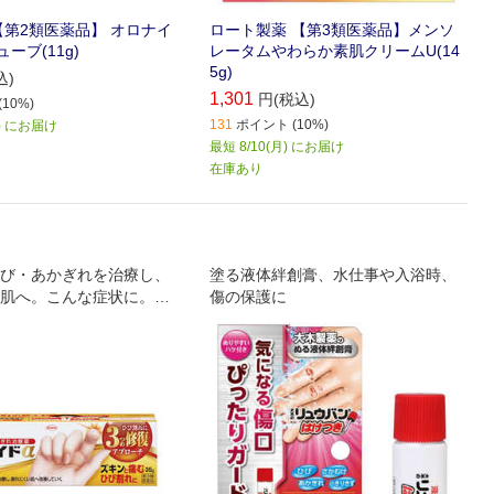
【第2類医薬品】 オロナイ
ロート製薬 【第3類医薬品】メンソ
ーブ(11g)
レータムやわらか素肌クリームU(14
5g)
込)
1,301
円(税込)
10%)
131
ポイント (10%)
月) にお届け
最短 8/10(月) にお届け
在庫あり
び・あかぎれを治療し、
塗る液体絆創膏、水仕事や入浴時、
肌へ。こんな症状に。ひ
傷の保護に
もすぐに割れてしまう。
なるとツライあかぎれを
くり返すかかとの割れ