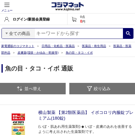
メニュー
0
点
ログイン/新規会員登録
0
円
全ての商品
家電通販のコジマネット
日用品・化粧品・医薬品
医薬品・衛生用品
医薬品・医薬
部外品
皮膚薬(湿疹・かゆみ・乾燥等)
魚の目・タコ・イボ
魚の目・タコ・イボ 通販
並べ替え
絞り込み
横山製薬 【第2類医薬品】 イボコロリ内服錠プレ
ミアム(180錠)
(いぼ・肌あれ用生薬製剤) ◆ いぼ・皮膚のあれを改善する
ように考え出された生薬製剤です。