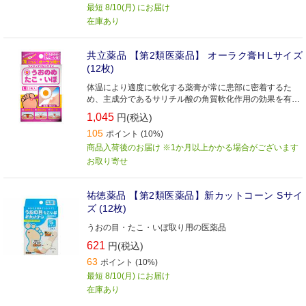
最短 8/10(月) にお届け
在庫あり
共立薬品 【第2類医薬品】 オーラク膏H Lサイズ
(12枚)
体温により適度に軟化する薬膏が常に患部に密着するた
め、主成分であるサリチル酸の角質軟化作用の効果を有意
義に発揮させます
1,045
円(税込)
105
ポイント (10%)
商品入荷後のお届け ※1か月以上かかる場合がございます
お取り寄せ
祐徳薬品 【第2類医薬品】新カットコーン Sサイ
ズ (12枚)
うおの目・たこ・いぼ取り用の医薬品
621
円(税込)
63
ポイント (10%)
最短 8/10(月) にお届け
在庫あり