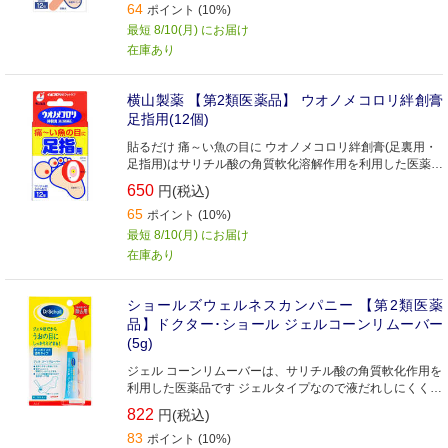
64
ポイント (10%)
最短 8/10(月) にお届け
在庫あり
横山製薬 【第2類医薬品】 ウオノメコロリ絆創膏
足指用(12個)
貼るだけ 痛～い魚の目に ウオノメコロリ絆創膏(足裏用・
足指用)はサリチル酸の角質軟化溶解作用を利用した医薬品
(角質剥離剤)です
650
円(税込)
65
ポイント (10%)
最短 8/10(月) にお届け
在庫あり
ショールズウェルネスカンパニー 【第2類医薬
品】ドクター･ショール ジェルコーンリムーバー
(5g)
ジェル コーンリムーバーは、サリチル酸の角質軟化作用を
利用した医薬品です ジェルタイプなので液だれしにくく、
簡単に患部に塗布できます 患部に塗布ししばらくすると乾
822
円(税込)
燥し白い被膜をつくり、厚く硬くなった皮膚をやわらかく
83
して、うおの目・たこ・いぼを取り去ります
ポイント (10%)