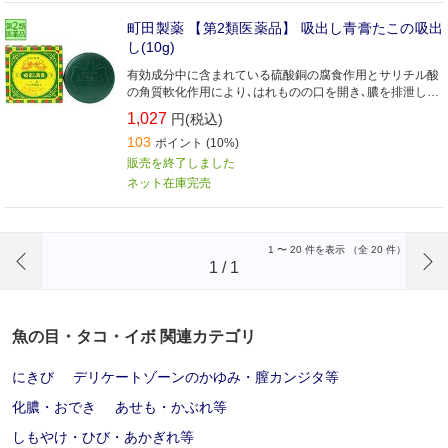
町田製薬 【第2類医薬品】 吸出し青膏たこの吸出
し(10g)
有効成分中に含まれている硫酸銅の腐食作用とサリチル酸
の角質軟化作用により､はれものの口を開き､膿を排泄して
患部を治します｡
1,027
円(税込)
103
ポイント (10%)
販売を終了しました
ネット在庫完売
前のページへ
1
〜
20
件を表示 （全
20
件）
1
/
1
魚の目・タコ・イボ 関連カテゴリ
にきび
デリケートゾーンのかゆみ・膣カンジタ等
化膿・おでき
あせも・かぶれ等
しもやけ・ひび・あかぎれ等