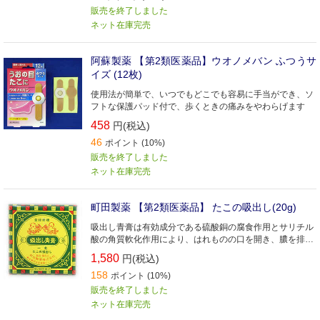
販売を終了しました
ネット在庫完売
阿蘇製薬 【第2類医薬品】ウオノメバン ふつうサ
イズ (12枚)
使用法が簡単で、いつでもどこでも容易に手当ができ、ソ
フトな保護パッド付で、歩くときの痛みをやわらげます
458
円(税込)
46
ポイント (10%)
販売を終了しました
ネット在庫完売
町田製薬 【第2類医薬品】 たこの吸出し(20g)
吸出し青膏は有効成分である硫酸銅の腐食作用とサリチル
酸の角質軟化作用により、はれものの口を開き、膿を排泄
して患部を治します
1,580
円(税込)
158
ポイント (10%)
販売を終了しました
ネット在庫完売