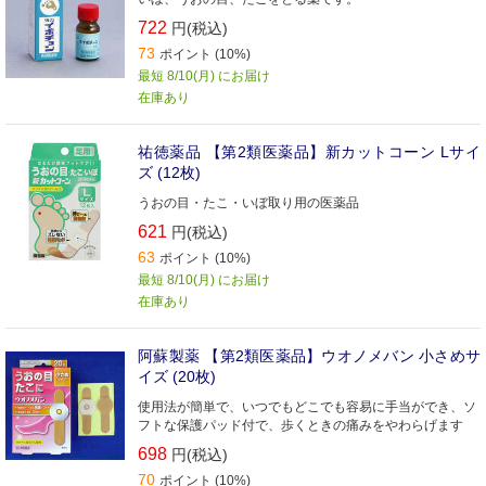
722
円(税込)
73
ポイント (10%)
最短 8/10(月) にお届け
在庫あり
祐徳薬品 【第2類医薬品】新カットコーン Lサイ
ズ (12枚)
うおの目・たこ・いぼ取り用の医薬品
621
円(税込)
63
ポイント (10%)
最短 8/10(月) にお届け
在庫あり
阿蘇製薬 【第2類医薬品】ウオノメバン 小さめサ
イズ (20枚)
使用法が簡単で、いつでもどこでも容易に手当ができ、ソ
フトな保護パッド付で、歩くときの痛みをやわらげます
698
円(税込)
70
ポイント (10%)