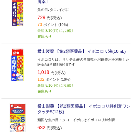
膚薬〕
魚の目､タコ､イボに
729
円(税込)
73
ポイント (10%)
最短 8/10(月) にお届け
在庫あり
横山製薬 【第2類医薬品】 イボコロリ液(10mL)
イボコロリは、サリチル酸の角質軟化溶解作用を利用した
医薬品(角質剥離剤)です
1,018
円(税込)
102
ポイント (10%)
最短 8/10(月) にお届け
在庫あり
横山製薬 【第2類医薬品】 イボコロリ絆創膏ワン
タッチS(12枚)
頑固な魚の目・タコ・イボにはイボコロリ絆創膏！
632
円(税込)