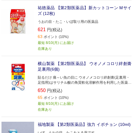
祐徳薬品 【第2類医薬品】新カットコーン Mサイ
ズ (12枚)
うおの目・たこ・いぼ取り用の医薬品
621
円(税込)
63
ポイント (10%)
最短 8/10(月) にお届け
在庫あり
横山製薬 【第2類医薬品】 ウオノメコロリ絆創膏
足裏用(6個)
貼るだけ 痛～い魚の目に ウオノメコロリ絆創膏(足裏用・
足指用)はサリチル酸の角質軟化溶解作用を利用した医薬品
(角質剥離剤)です
650
円(税込)
65
ポイント (10%)
最短 8/10(月) にお届け
在庫あり
福地製薬 【第2類医薬品】強力 イボチョン (10ml)
いぼ、うおの目、たこをとる薬です。