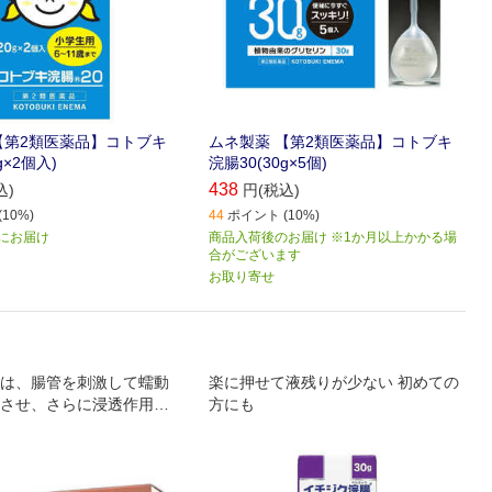
【第2類医薬品】コトブキ
ムネ製薬 【第2類医薬品】コトブキ
g×2個入)
浣腸30(30g×5個)
438
込)
円(税込)
10%)
44
ポイント (10%)
) にお届け
商品入荷後のお届け ※1か月以上かかる場
合がございます
お取り寄せ
は、腸管を刺激して蠕動
楽に押せて液残りが少ない 初めての
させ、さらに浸透作用に
方にも
軟らかくして、排便を促