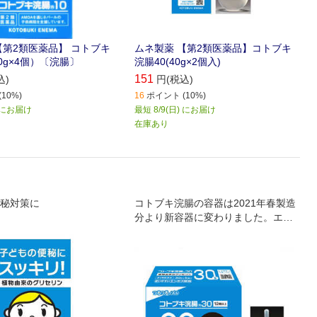
【第2類医薬品】 コトブキ
ムネ製薬 【第2類医薬品】コトブキ
0g×4個）〔浣腸〕
浣腸40(40g×2個入)
151
込)
円(税込)
10%)
16
ポイント (10%)
) にお届け
最短 8/9(日) にお届け
在庫あり
秘対策に
コトブキ浣腸の容器は2021年春製造
分より新容器に変わりました。エン
ボス容器を採用し、ノズルはツルツ
ルに、ピンク色からナチュラルカラ
ーに変更されています。