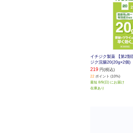
イチジク製薬 【第2類
ジク浣腸20(20g×2個
219
円(税込)
22
ポイント (10%)
最短 8/9(日) にお届け
在庫あり