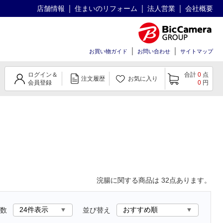
店舗情報
住まいのリフォーム
法人営業
会社概要
お買い物ガイド
お問い合わせ
サイトマップ
ログイン＆
合計
0
点
注文履歴
お気に入り
会員登録
0
円
浣腸
に関する商品は
32
点あります。
数
並び替え