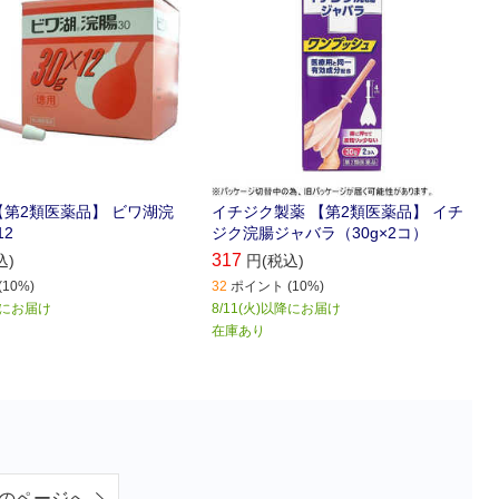
【第2類医薬品】 ビワ湖浣
イチジク製薬 【第2類医薬品】 イチ
12
ジク浣腸ジャバラ（30g×2コ）
317
込)
円(税込)
10%)
32
ポイント (10%)
以降にお届け
8/11(火)以降にお届け
在庫あり
）
のページへ