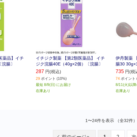
医薬品】イチ
イチジク製薬 【第2類医薬品】 イチ
伊丹製薬 
)〔浣腸〕
ジク浣腸40E（40g×2個）〔浣腸〕
腸30 30g×
287
735
円(税込)
円(税
29
ポイント (10%)
74
ポイント (
最短 8/9(日) にお届け
8/11(火)
在庫あり
在庫あり
1〜24件を表示 （全32件
前のページへ
1
2
次