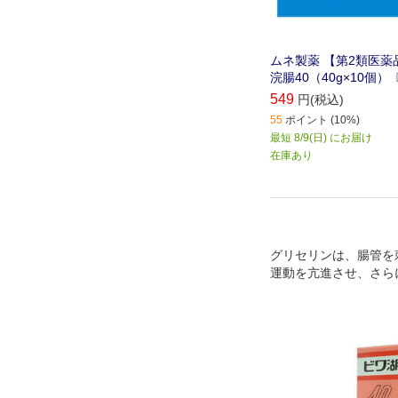
ムネ製薬 【第2類医薬
浣腸40（40g×10個
549
円(税込)
55
ポイント (10%)
最短 8/9(日) にお届け
在庫あり
グリセリンは、腸管を
運動を亢進させ、さら
よって便を軟らかくし
します