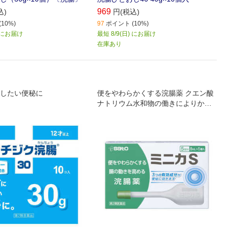
969
込)
円(税込)
10%)
97
ポイント (10%)
) にお届け
最短 8/9(日) にお届け
在庫あり
したい便秘に
便をやわらかくする浣腸薬 クエン酸
ナトリウム水和物の働きによりかた
くなった便をやわらかくして、無理
のない排便をうながします 注入した
あと、5～30分ぐらいで便意をもよ
おします 使いやすい長さのノズルで
すので、注入時に薬液がもれて手を
よごすことがありません