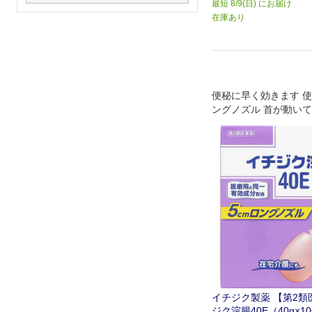
最短 8/9(日) にお届け
在庫あり
便秘に早く効きます 
ングノズル 首が動い
容器です 頑固な便秘
イチジク製薬 【第2類
ジク浣腸40E（40g×