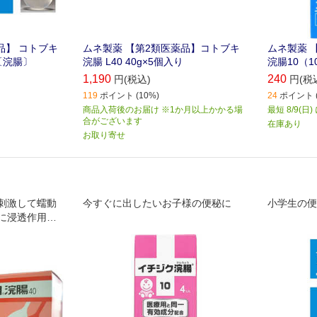
品】 コトブキ
ムネ製薬 【第2類医薬品】コトブキ
ムネ製薬 
）〔浣腸〕
浣腸 L40 40g×5個入り
浣腸10（1
1,190
240
円(税込)
円(税
119
ポイント (10%)
24
ポイント (
商品入荷後のお届け ※1か月以上かかる場
最短 8/9(日
合がございます
在庫あり
お取り寄せ
刺激して蠕動
今すぐに出したいお子様の便秘に
小学生の便
に浸透作用に
て、排便を促