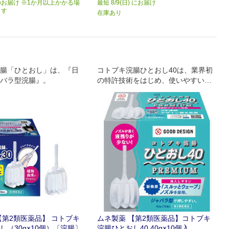
お届け ※1か月以上かかる場
最短 8/9(日) にお届け
ます
在庫あり
腸「ひとおし」は、『日
コトブキ浣腸ひとおし40は、業界初
バラ型浣腸』。
の特許技術をはじめ、使いやすいロ
ングノズル、押しやすいジャバラ型
容器を採用しました
一般で販売できる最大容量40gなの
で効果も高い浣腸薬です
【第2類医薬品】 コトブキ
ムネ製薬 【第2類医薬品】コトブキ
し（30g×10個）〔浣腸〕
浣腸ひとおし40 40g×10個入