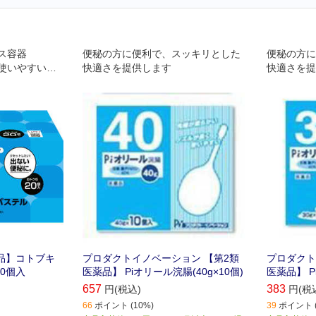
ス容器
便秘の方に便利で、スッキリとした
便秘の方に
使いやすい
快適さを提供します
快適さを提
剤を入れてお
れやすい、ま
くなり挿入を
で捨てる時に
m
品】コトブキ
プロダクトイノベーション 【第2類
プロダクト
20個入
医薬品】 Piオリール浣腸(40g×10個)
医薬品】 P
657
383
円(税込)
円(税
66
ポイント (10%)
39
ポイント (