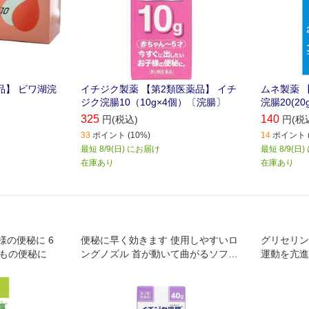
品】 ビワ湖浣
イチジク製薬 【第2類医薬品】 イチ
ムネ製薬 
ジク浣腸10（10g×4個）〔浣腸〕
浣腸20(20
325
140
円(税込)
円(税
33
ポイント (10%)
14
ポイント (
最短 8/9(日) にお届け
最短 8/9(日
在庫あり
在庫あり
の便秘に 6
便秘に早く効きます 使用しやすいロ
グリセリン
どもの便秘に
ングノズル 首が動いて曲がるソフト
運動を亢進
容器です 頑固な便秘にも
よって便を
します