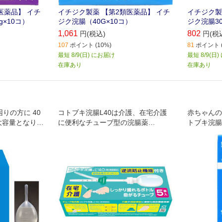
医薬品】 イチ
イチジク製薬 【第2類医薬品】 イチ
イチジク製
×10コ）
ジク浣腸（40G×10コ）
ジク浣腸30
1,061
802
円(税込)
円(税
107
ポイント (10%)
81
ポイント (
最短 8/9(日) にお届け
最短 8/9(日
在庫あり
在庫あり
りの方に 40
コトブキ浣腸L40は介護、在宅介護
赤ちゃんの
大容量となりま
に便利なチューブ型の浣腸薬
トブキ浣腸
方やもっとスッ
自由に動く長いノズルで体勢に合わ
ゃん用の浣
便秘におすす
せて使えます
に使用する
夫 挿入時に一
安心ストッパー付なので挿入し過ぎ
う容器に半
分。
を防ぎます
線がついて
逆流防止弁付なので様子を見ながら
は傷つきに
薬液を注入できます
お母さんが
では最長ク
ゃん、お母
工夫がされ