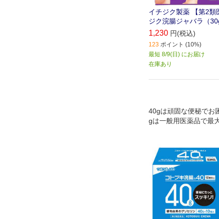
イチジク製薬 【第2類
ジク浣腸ジャバラ（30g
1,230
円(税込)
123
ポイント (10%)
最短 8/9(日) にお届け
在庫あり
40gは頑固な便秘でお困
gは一般用医薬品で最
す 30gで物足りない
キリしたいなど頑固な
めです ノズル先端の工
番気になるのは先端部