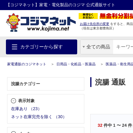
【コジマネット】家電・電化製品のコジマ 公式通販サイト
お届け先住所の変更
をすると、商品
（現在は
東京都
豊島区
）
カテゴリーから探す
全ての商品
家電通販のコジマネット
日用品・化粧品・医薬品
医薬品・衛生用
浣腸 通販
浣腸カテゴリー
表示対象
在庫あり
（
23
）
ネット在庫完売を除く
（
30
）
32
件中
1
〜
24
件