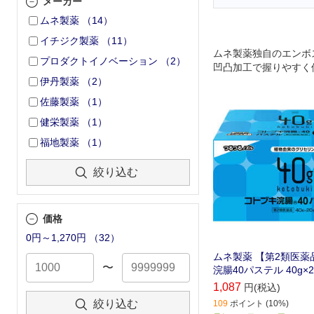
メーカー
ムネ製薬
（
14
）
イチジク製薬
（
11
）
ムネ製薬独自のエンボ
プロダクトイノベーション
（
2
）
凹凸加工で握りやすく
伊丹製薬
（
2
）
ノズルは容器材質に滑
りつるつるノズルで入
佐藤製薬
（
1
）
た独自の形は根元で細
健栄製薬
（
1
）
支援
ナチュラルカラーなの
福地製薬
（
1
）
目立たない
ノズルの長さは約3.2c
絞り込む
価格
0円～1,270円
（
32
）
ムネ製薬 【第2類医薬
〜
浣腸40パステル 40g×
1,087
円(税込)
絞り込む
109
ポイント (10%)