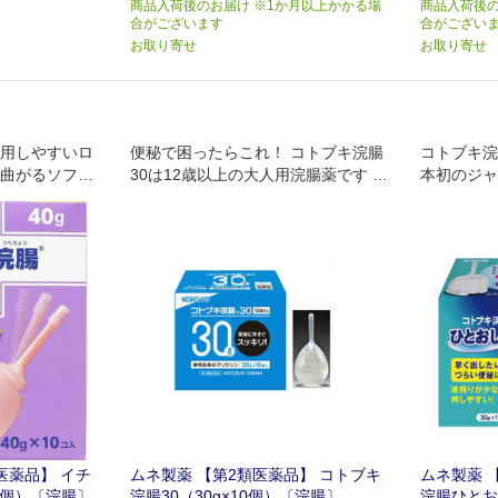
商品入荷後のお届け ※1か月以上かかる場
商品入荷後の
合がございます
合がござい
お取り寄せ
お取り寄せ
使用しやすいロ
便秘で困ったらこれ！ コトブキ浣腸
コトブキ浣
て曲がるソフト
30は12歳以上の大人用浣腸薬です 容
本初のジャ
にも
器は一般的なイチジク型で手にフィ
ットする柔らかな容器が特徴です ノ
ズル先端の工夫 挿入時に一番気にな
るのは先端部分。
医薬品】 イチ
ムネ製薬 【第2類医薬品】 コトブキ
ムネ製薬 
10個）〔浣腸〕
浣腸30（30g×10個）〔浣腸〕
浣腸ひとお