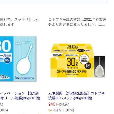
便利で、スッキリとした
コトブキ浣腸の容器は2021年春製造
供します
分より新容器に変わりました。エン
ボス容器を採用し、ノズルはツルツ
ルに、ピンク色からナチュラルカラ
ーに変更されています。
イノベーション 【第2類
ムネ製薬 【第2類医薬品】コトブキ
iオリール浣腸(30g×10個)
浣腸30パステル(30g×20個)
940
込)
円(税込)
10%)
94
ポイント (10%)