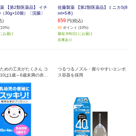
薬 【第2類医薬品】 イチ
佐藤製薬 【第2類医薬品】ミニカS(8
（30g×10個）〔浣腸〕
ml×5本)
659
込)
円(税込)
10%)
66
ポイント (10%)
) にお届け
最短 8/9(日) にお届け
在庫あり
ための工夫がたくさん コ
つるつるノズル・握りやすいエンボ
10は1歳～6歳未満の赤ち
ス容器を採用
腸薬です 1歳未満の乳児
場合に、わかりやすいよ
分量の目安になる目盛り
います ノズルの先端部分
くいよう加工しており、
挿入しやすいよう小児用
ラスのノズルを採用 赤ち
さんのためにたくさんの
ています