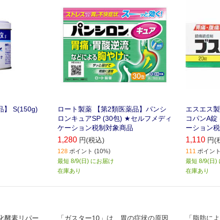
ます。
 S(150g)
ロート製薬 【第2類医薬品】パンシ
エスエス製
ロンキュアSP (30包) ★セルフメディ
コパンA錠 
ケーション税制対象商品
ーション税
1,280
1,110
円(税込)
円(
128
ポイント (10%)
111
ポイント 
最短 8/9(日) にお届け
最短 8/9(日
在庫あり
在庫あり
消化酵素リパー
「ガスター10」は、胃の症状の原因
「脂肪によ