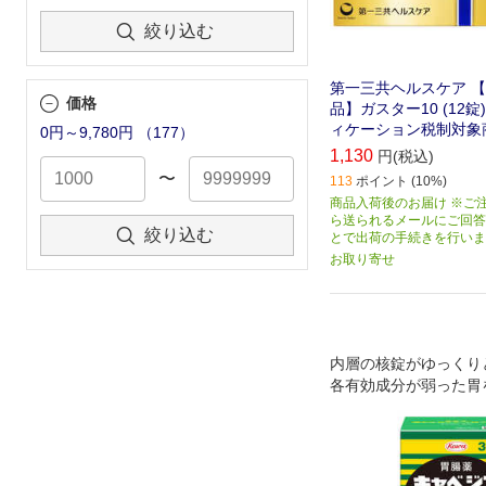
絞り込む
第一三共ヘルスケア 【
価格
品】ガスター10 (12錠
ィケーション税制対象
0円～9,780円
（
177
）
1,130
円(税込)
〜
113
ポイント (10%)
商品入荷後のお届け ※ご
ら送られるメールにご回答
絞り込む
とで出荷の手続きを行いま
お取り寄せ
内層の核錠がゆっくり
各有効成分が弱った胃
いきます