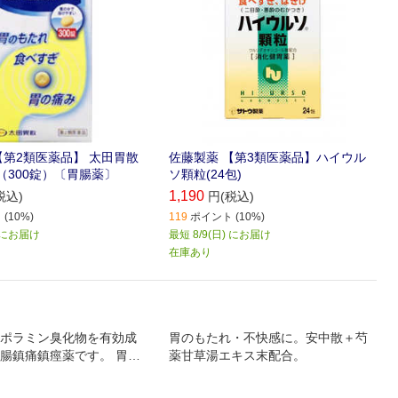
【第2類医薬品】 太田胃散
佐藤製薬 【第3類医薬品】ハイウル
（300錠）〔胃腸薬〕
ソ顆粒(24包)
1,190
税込)
円(税込)
(10%)
119
ポイント (10%)
) にお届け
最短 8/9(日) にお届け
在庫あり
ポラミン臭化物を有効成
胃のもたれ・不快感に。安中散＋芍
腸鎮痛鎮痙薬です。 胃腸
薬甘草湯エキス末配合。
張や痙攣をやわらげ、胃
さしこみの痛みをしずめ