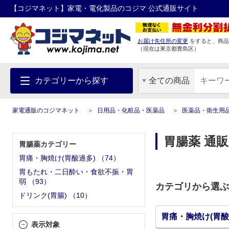
【コジマネット】家電・電化製品のコジマ 公式通販サイト
お届け先住所の変更
をすると、商品
（現在は
東京都
豊島区
）
カテゴリーから探す
全ての商品
家電通販のコジマネット
日用品・化粧品・医薬品
医薬品・衛生用
胃腸薬 通販
胃腸薬カテゴリー
胃痛・胸焼け(胃酸過多)
（
74
）
胃もたれ・二日酔い・食欲不振・胃
弱
（
93
）
カテゴリから選ぶ
ドリンク(胃腸)
（
10
）
胃痛・胸焼け(胃酸
表示対象