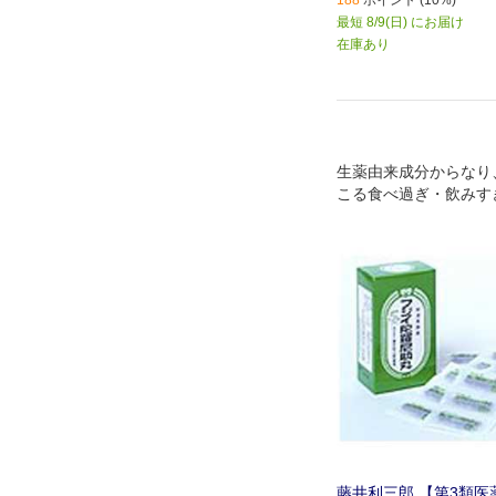
188
ポイント (10%)
最短 8/9(日) にお届け
在庫あり
生薬由来成分からなり
こる食べ過ぎ・飲みす
胃もたれなどを改善し
の働きを活発にして、
を回復させます
藤井利三郎 【第3類医