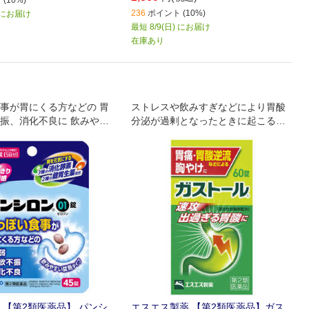
(10%)
236
ポイント (10%)
) にお届け
最短 8/9(日) にお届け
在庫あり
事が胃にくる方などの 胃
ストレスや飲みすぎなどにより胃酸
振、消化不良に 飲みやす
分泌が過剰となったときに起こる、
プ
つらい胃の症状に効果を発揮しま
す。 胃痛・胃もたれ・胸焼けに。
 【第2類医薬品】 パンシ
エスエス製薬 【第2類医薬品】ガス