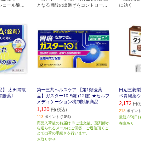
シコール酸に
となる胃酸の出過ぎをコントロール
に効く
ブラ)を分解
し、胃粘膜の修復を早める薬で、胃
酸中和型の胃腸薬とは異なるタイプ
の胃腸薬です。
品】 太田胃散
第一三共ヘルスケア 【第1類医薬
田辺三菱製
胃腸薬〕
品】ガスター10 S錠 (12錠) ★セルフ
ベ胃腸薬ウル
メディケーション税制対象商品
2,172
円(
1,130
円(税込)
218
ポイント 
113
ポイント (10%)
最短 8/9(日
商品入荷後のお届け ※ご注文後、薬剤師か
在庫あり
ら送られるメールにご回答・ご返信頂くこ
とで出荷の手続きを行います。
お取り寄せ