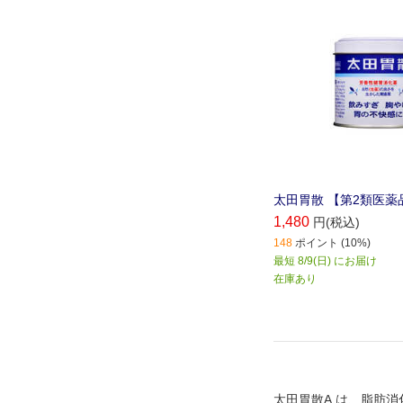
太田胃散 【第2類医薬品】
1,480
円(税込)
148
ポイント (10%)
最短 8/9(日) にお届け
在庫あり
太田胃散A は、脂肪