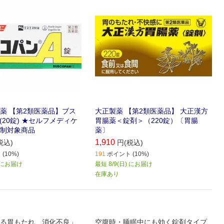
薬 【第2類医薬品】ブス
大正製薬 【第2類医薬品】 大正漢方
(20錠) ★セルフメディケ
胃腸薬＜錠剤＞（220錠）〔胃腸
制対象商品
薬〕
1,910
税込)
円(税込)
(10%)
191
ポイント (10%)
) にお届け
最短 8/9(日) にお届け
在庫あり
る胃もたれ、消化不良」
空腹時・睡眠中にも効く錠剤タイプ