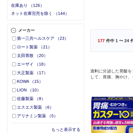
在庫あり
（
126
）
ネット在庫完売を除く
（
144
）
メーカー
第一三共ヘルスケア
（
23
）
177
件中
1
〜
24
ロート製薬
（
21
）
太田胃散
（
20
）
エーザイ
（
18
）
過剰に分泌した胃酸を
大正製薬
（
17
）
して、胃痛、胸やけ、
KOWA
（
15
）
つきにすぐれた効果を
LION
（
10
）
佐藤製薬
（
8
）
エスエス製薬
（
6
）
アリナミン製薬
（
5
）
もっと表示する