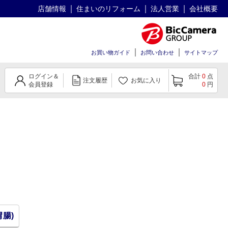
店舗情報
住まいのリフォーム
法人営業
会社概要
お買い物ガイド
お問い合わせ
サイトマップ
ログイン＆
合計
0
点
注文履歴
お気に入り
会員登録
0
円
胃腸)