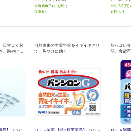
223
ポイント (10%)
159
ポイント 
最短 8/9(日) にお届け
最短 8/9(日
在庫あり
在庫あり
、日常よく起
自然由来の生薬で胃をイキイキさせ
脂っぽい食
ぎ、胸やけ、
て、胸やけに効く！
弱、食欲不
、弱った胃腸
い錠剤タイ
食欲や消化力
薬品】フジイ
ロート製薬 【第2類医薬品】 パンシ
ロート製薬