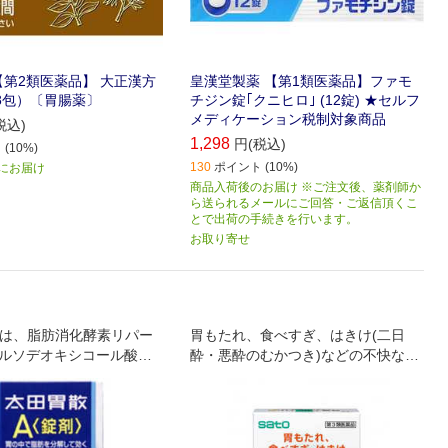
【第2類医薬品】 大正漢方
皇漢堂製薬 【第1類医薬品】ファモ
8包）〔胃腸薬〕
チジン錠｢クニヒロ｣ (12錠) ★セルフ
メディケーション税制対象商品
税込)
1,298
円(税込)
(10%)
130
ポイント (10%)
) にお届け
商品入荷後のお届け ※ご注文後、薬剤師か
ら送られるメールにご回答・ご返信頂くこ
とで出荷の手続きを行います。
お取り寄せ
 は、脂肪消化酵素リパー
胃もたれ、食べすぎ、はきけ(二日
ウルソデオキシコール酸に
酔・悪酔のむかつき)などの不快な症
中の脂肪(アブラ)を分解
状を改善
徴です。