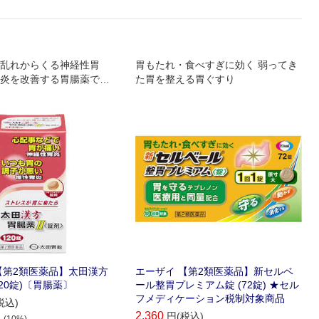
乱れからくる神経性胃
胃もたれ・食べすぎに効く 弱ってき
炎を改善する胃腸薬で
た胃を整える胃ぐすり
【第2類医薬品】太田漢方
エーザイ 【第2類医薬品】新セルベ
(120錠)〔胃腸薬〕
ール整胃プレミアム錠 (72錠) ★セル
フメディケーション税制対象商品
税込)
2,360
円(税込)