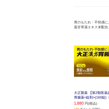
胃のもたれ・不快感に
薬甘草湯エキス末配合
大正製薬 【第2類医薬
胃腸薬<錠剤>(160錠
1,880
円(税込)