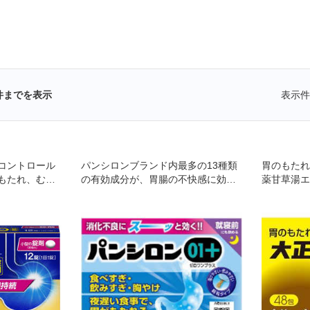
件までを表示
表示件
コントロール
パンシロンブランド内最多の13種類
胃のもたれ
もたれ、むか
の有効成分が、胃腸の不快感に効
薬甘草湯エ
発揮します。
く！