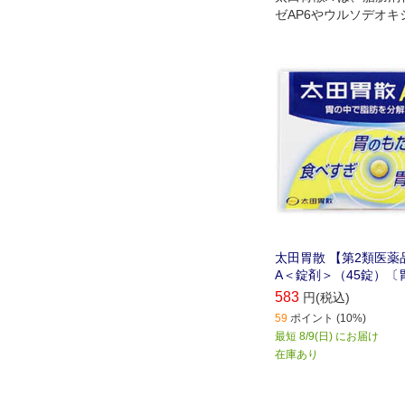
ゼAP6やウルソデオキ
よって胃の中の脂肪(ア
するのが特徴です。
太田胃散 【第2類医薬
A＜錠剤＞（45錠）〔
583
円(税込)
59
ポイント (10%)
最短 8/9(日) にお届け
在庫あり