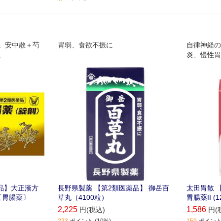
。安中散＋芍
胃弱、食欲不振に
自律神経の
。
炎、慢性胃
す。
品】大正漢方
長野県製薬 【第2類医薬品】 御岳百
太田胃散 
)〔胃腸薬〕
草丸（4100粒）
胃腸薬II 
2,225
1,586
円(税込)
円(