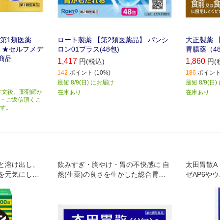
第1類医薬
ロート製薬 【第2類医薬品】 パンシ
大正製薬 
) ★セルフメデ
ロン01プラス(48包)
胃腸薬（4
商品
1,417
1,860
円(税込)
円(
142
ポイント (10%)
186
ポイント 
最短 8/9(日) にお届け
最短 8/9(日
注文後、薬剤師か
在庫あり
在庫あり
・ご返信頂くこ
す。
と溶け出し、
飲みすぎ・胸やけ・胃の不快感に 自
太田胃散A
を元気にして
然(生薬)の良さを生かした総合胃腸
ゼAP6や
薬
よって胃の
するのが特