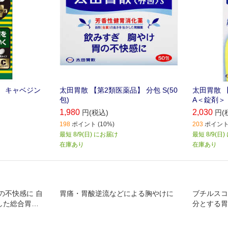
】 キャベジン
太田胃散 【第2類医薬品】 分包 S(50
太田胃散 
包)
A＜錠剤＞
1,980
2,030
円(税込)
円(
198
ポイント (10%)
203
ポイント 
最短 8/9(日) にお届け
最短 8/9(日
在庫あり
在庫あり
の不快感に 自
胃痛・胃酸逆流などによる胸やけに
ブチルスコ
した総合胃腸
分とする胃
の過度の緊
痛、腹痛、