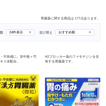
胃腸薬
に関する商品は
177
点あります。
数
並び替え
・不快感に。安中散＋芍
H2ブロッカー薬のファモチジンを含
キス末配合。
有する胃腸薬です。