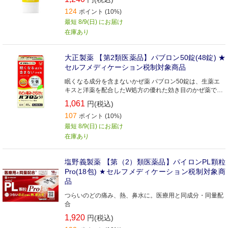
124
ポイント (10%)
最短 8/9(日) にお届け
在庫あり
大正製薬 【第2類医薬品】パブロン50錠(48錠) ★
セルフメディケーション税制対象商品
眠くなる成分を含まないかぜ薬 パブロン50錠は、生薬エ
キスと洋薬を配合したW処方の優れた効き目のかぜ薬です
傷んだのど粘膜を修復・潤してたんを除く「麦門冬湯乾燥
1,061
円(税込)
エキス」、のどの痛みを和らげ熱を下げるアセトアミノフ
107
ェン、たんを出しやすくするグアヤコールスルホン酸カリ
ポイント (10%)
ウムを配合したかぜ薬です
最短 8/9(日) にお届け
在庫あり
塩野義製薬 【第（2）類医薬品】パイロンPL顆粒
Pro(18包) ★セルフメディケーション税制対象商
品
つらいのどの痛み、熱、鼻水に。医療用と同成分・同量配
合
1,920
円(税込)