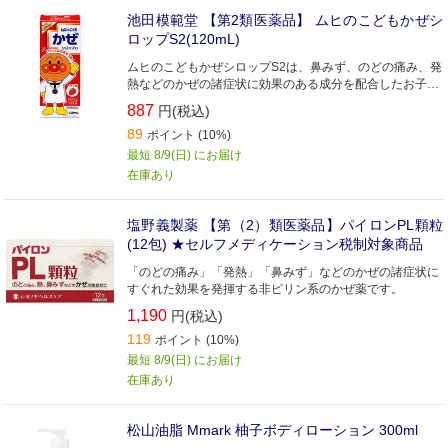
池田模範堂 【第2類医薬品】 ムヒのこどもかぜシ
ロップS2(120mL)
ムヒのこどもかぜシロップS2は、鼻みず、のどの痛み、発
熱などのかぜの諸症状に効果のある成分を配合したお子さ
ま用のかぜ薬です
887
円(税込)
89
ポイント (10%)
最短 8/9(日) にお届け
在庫あり
塩野義製薬 【第（2）類医薬品】パイロンPL顆粒
(12包) ★セルフメディケーション税制対象商品
「のどの痛み」「発熱」「鼻みず」などのかぜの諸症状に
すぐれた効果を発揮する非ピリン系のかぜ薬です。
1,190
円(税込)
119
ポイント (10%)
最短 8/9(日) にお届け
在庫あり
松山油脂 Mmark 柚子ボディローション 300ml