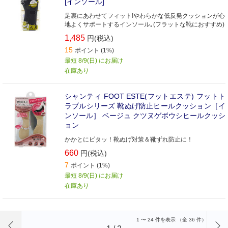
[インソール]
足裏にあわせてフィット!やわらかな低反発クッションが心
地よくサポートするインソール｡(フラットな靴におすすめ)
1,485
円(税込)
15
ポイント (1%)
最短 8/9(日) にお届け
在庫あり
シャンティ FOOT ESTE(フットエステ) フットト
ラブルシリーズ 靴ぬげ防止ヒールクッション［イ
ンソール］ ベージュ クツヌゲボウシヒールクッシ
ョン
かかとにピタッ！靴ぬげ対策＆靴ずれ防止に！
660
円(税込)
7
ポイント (1%)
最短 8/9(日) にお届け
在庫あり
前のページへ
1
〜
24
件を表示 （全
36
件）