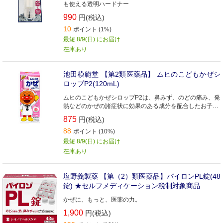
も使える透明ハードナー
990
円(税込)
10
ポイント (1%)
最短 8/9(日) にお届け
在庫あり
池田模範堂 【第2類医薬品】 ムヒのこどもかぜシ
ロップP2(120mL)
ムヒのこどもかぜシロップP2は、鼻みず、のどの痛み、発
熱などのかぜの諸症状に効果のある成分を配合したお子さ
ま用のかぜ薬です
875
円(税込)
88
ポイント (10%)
最短 8/9(日) にお届け
在庫あり
塩野義製薬 【第（2）類医薬品】パイロンPL錠(48
錠) ★セルフメディケーション税制対象商品
かぜに、もっと、医薬の力。
1,900
円(税込)