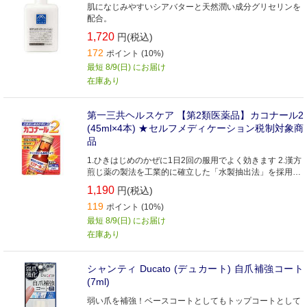
肌になじみやすいシアバターと天然潤い成分グリセリンを
配合。
1,720
円(税込)
172
ポイント (10%)
最短 8/9(日) にお届け
在庫あり
第一三共ヘルスケア 【第2類医薬品】カコナール2
(45ml×4本) ★セルフメディケーション税制対象商
品
1.ひきはじめのかぜに1日2回の服用でよく効きます 2.漢方
煎じ薬の製法を工業的に確立した「水製抽出法」を採用し
ていますので、漢方本来の効き目を実感できます 3.眠くな
1,190
円(税込)
る成分は含まれていません 4.1本あたり約9kcalです
119
ポイント (10%)
最短 8/9(日) にお届け
在庫あり
シャンティ Ducato (デュカート) 自爪補強コート
(7ml)
弱い爪を補強！ベースコートとしてもトップコートとして