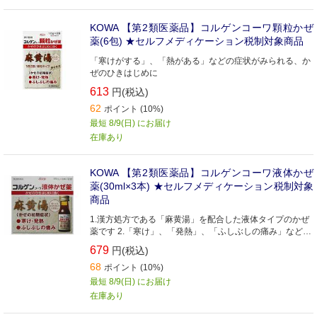
KOWA 【第2類医薬品】コルゲンコーワ顆粒かぜ
薬(6包) ★セルフメディケーション税制対象商品
「寒けがする」、「熱がある」などの症状がみられる、か
ぜのひきはじめに
613
円(税込)
62
ポイント (10%)
最短 8/9(日) にお届け
在庫あり
KOWA 【第2類医薬品】コルゲンコーワ液体かぜ
薬(30ml×3本) ★セルフメディケーション税制対象
商品
1.漢方処方である「麻黄湯」を配合した液体タイプのかぜ
薬です 2.「寒け」、「発熱」、「ふしぶしの痛み」などの
症状がみられる、かぜのひきはじめによく効きます 3.眠く
679
円(税込)
なる成分を含んでいません
68
ポイント (10%)
最短 8/9(日) にお届け
在庫あり