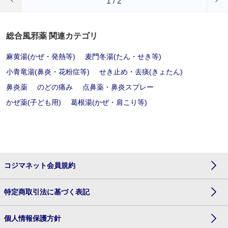
1
/
2
総合風邪薬 関連カテゴリ
麻黄湯(かぜ・発熱等)
麦門冬湯(たん・せき等)
小青竜湯(鼻炎・花粉症等)
せき止め・去痰(きょたん)
鼻炎薬
のどの痛み
点鼻薬・鼻炎スプレー
かぜ薬(子ども用)
葛根湯(かぜ・肩こり等)
コジマネット会員規約
特定商取引法に基づく表記
個人情報保護方針