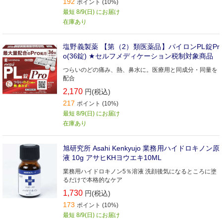
192
ポイント (10%)
最短 8/9(日) にお届け
在庫あり
塩野義製薬 【第（2）類医薬品】パイロンPL錠Pr
o(36錠) ★セルフメディケーション税制対象商品
つらいのどの痛み、熱、鼻水に。医療用と同成分・同量を
配合
2,170
円(税込)
217
ポイント (10%)
最短 8/9(日) にお届け
在庫あり
旭研究所 Asahi Kenkyujo 業務用ハイドロキノン原
液 10g アサヒKHヨウエキ10ML
業務用ハイドロキノン5％溶液 洗顔後気になるところに塗
るだけで本格的なケア
1,730
円(税込)
173
ポイント (10%)
最短 8/9(日) にお届け