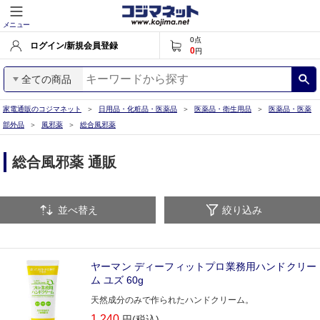
メニュー
0
点
ログイン/新規会員登録
0
円
全ての商品
家電通販のコジマネット
日用品・化粧品・医薬品
医薬品・衛生用品
医薬品・医薬
部外品
風邪薬
総合風邪薬
総合風邪薬 通販
並べ替え
絞り込み
ヤーマン ディーフィットプロ業務用ハンドクリー
ム ユズ 60g
天然成分のみで作られたハンドクリーム。
1,240
円(税込)