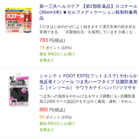
第一三共ヘルスケア 【第2類医薬品】カコナール
(30ml×3本) ★セルフメディケーション税制対象商
品
1.ひきはじめのかぜによく効きます 2.漢方本来の効き目を
実感できる、「水製抽出法」を採用しています 3.眠くなる
成分は含まれていません 4.1本あたり約16kcalです
783
円(税込)
79
ポイント (10%)
最短 8/9(日) にお届け
在庫あり
シャンティ FOOT ESTE(フットエステ) やわらか
低反発インソール つま先ハーフタイプ 抗菌防臭加
工［インソール］ ヤワラカテイハンパツツマサキ
つま先への負担をやわらげる＆サイズ調整にも♪ 抗菌防臭
加工(SEKマーク認証)汗をすばやく吸収・速乾 ・やわらか
い低反発クッションが心地よく足にフィット。
880
円(税込)
88
ポイント (10%)
最短 8/9(日) にお届け
在庫あり