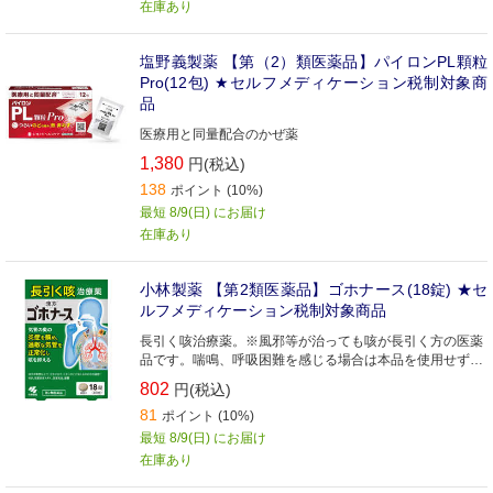
在庫あり
塩野義製薬 【第（2）類医薬品】パイロンPL顆粒
Pro(12包) ★セルフメディケーション税制対象商
品
医療用と同量配合のかぜ薬
1,380
円(税込)
138
ポイント (10%)
最短 8/9(日) にお届け
在庫あり
小林製薬 【第2類医薬品】ゴホナース(18錠) ★セ
ルフメディケーション税制対象商品
長引く咳治療薬。※風邪等が治っても咳が長引く方の医薬
品です。喘鳴、呼吸困難を感じる場合は本品を使用せず、
医師の診察を受けてください
802
円(税込)
81
ポイント (10%)
最短 8/9(日) にお届け
在庫あり