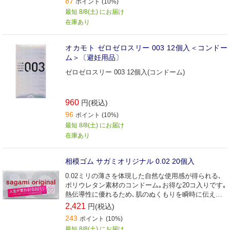
87
ポイント (10%)
最短 8/8(土) にお届け
在庫あり
オカモト ゼロゼロスリー 003 12個入＜コンドー
ム＞〔避妊用品〕
ゼロゼロスリー 003 12個入(コンドーム)
960
円(税込)
96
ポイント (10%)
最短 8/8(土) にお届け
在庫あり
相模ゴム サガミオリジナル 0.02 20個入
0.02ミリの薄さを体現した自然な使用感が得られる､
ポリウレタン素材のコンドーム｡お得な20コ入りです｡
熱伝導性に優れるため､肌のぬくもりを瞬時に伝えま
す｡天然ゴムアレルギーの方にも安心してお使いいた
2,421
円(税込)
だけます｡
243
ポイント (10%)
最短 8/8(土) にお届け