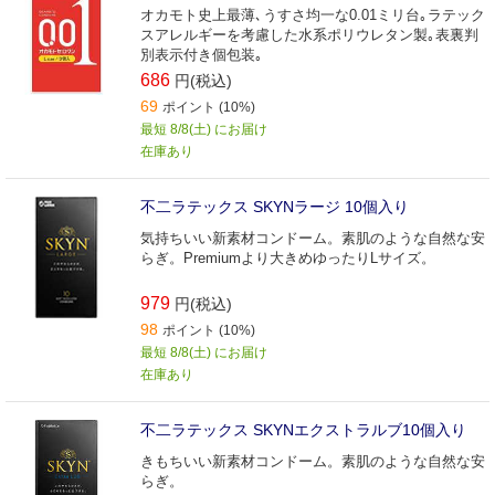
オカモト史上最薄､うすさ均一な0.01ミリ台｡ラテック
スアレルギーを考慮した水系ポリウレタン製｡表裏判
別表示付き個包装｡
686
円(税込)
69
ポイント (10%)
最短 8/8(土) にお届け
在庫あり
不二ラテックス SKYNラージ 10個入り
気持ちいい新素材コンドーム。素肌のような自然な安
らぎ。Premiumより大きめゆったりLサイズ。
979
円(税込)
98
ポイント (10%)
最短 8/8(土) にお届け
在庫あり
不二ラテックス SKYNエクストラルブ10個入り
きもちいい新素材コンドーム。素肌のような自然な安
らぎ。