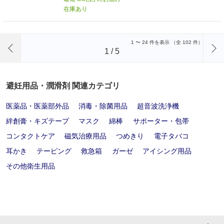
在庫あり
前のページへ
1
〜
24
件を表示 （全
102
件）
1
/
5
避妊用品・潤滑剤 関連カテゴリ
医薬品・医薬部外品
消毒・除菌用品
超音波洗浄機
絆創膏・キズテープ
マスク
綿棒
サポーター・包帯
コンタクトケア
磁気治療用品
つめきり
電子タバコ
耳かき
テーピング
救急箱
ガーゼ
アイシング用品
その他衛生用品