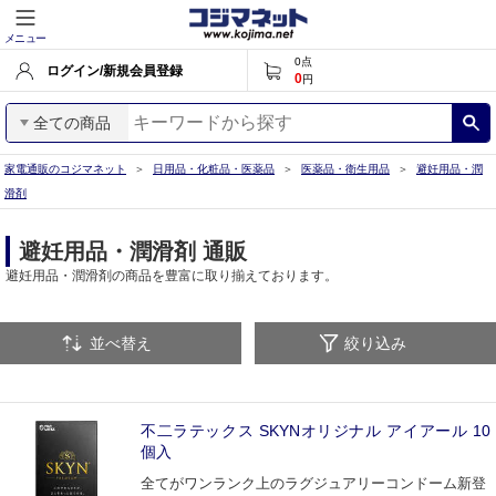
メニュー
0
点
ログイン/新規会員登録
0
円
全ての商品
家電通販のコジマネット
日用品・化粧品・医薬品
医薬品・衛生用品
避妊用品・潤
滑剤
避妊用品・潤滑剤 通販
避妊用品・潤滑剤の商品を豊富に取り揃えております。
並べ替え
絞り込み
不二ラテックス SKYNオリジナル アイアール 10
個入
全てがワンランク上のラグジュアリーコンドーム新登