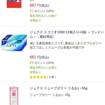
667
円(税込)
67
ポイント (10%)
最短 8/8(土) にお届け
在庫あり
ジェクス スゴうす1000 12個入り×3箱 ＜コンドー
ム＞〔避妊用品〕
感じる素肌感覚スゴうす｡裏表はっきりダブルゼリー
加工で正しくスムーズな装着が可能です
681
円(税込)
69
ポイント (10%)
最短 8/8(土) にお届け
在庫あり
（
1
件
）
ジェクス リューブゼリー うるおい 55g
リューブゼリー うるおい 55g