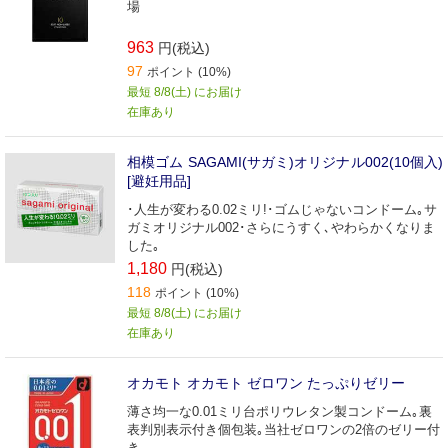
場
963
円(税込)
97
ポイント (10%)
最短 8/8(土) にお届け
在庫あり
相模ゴム SAGAMI(サガミ)オリジナル002(10個入)
[避妊用品]
･人生が変わる0.02ミリ!･ゴムじゃないコンドーム｡サ
ガミオリジナル002･さらにうすく､やわらかくなりま
した｡
1,180
円(税込)
118
ポイント (10%)
最短 8/8(土) にお届け
在庫あり
オカモト オカモト ゼロワン たっぷりゼリー
薄さ均一な0.01ミリ台ポリウレタン製コンドーム｡裏
表判別表示付き個包装｡当社ゼロワンの2倍のゼリー付
き｡