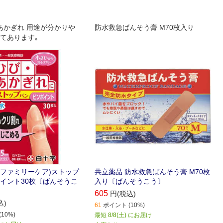
あかぎれ 用途が分かりや
防水救急ばんそう膏 M70枚入り
てあります｡
C(ファミリーケア)ストップ
共立薬品 防水救急ばんそう膏 M70枚
イント30枚〔ばんそうこ
入り〔ばんそうこう〕
605
円(税込)
込)
61
ポイント (10%)
10%)
最短 8/8(土) にお届け