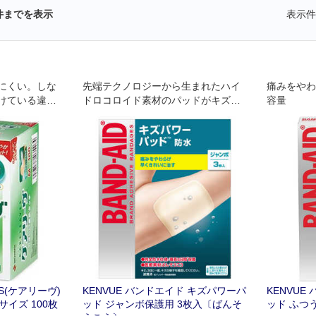
件までを表示
表示件
にくい。しな
先端テクノロジーから生まれたハイ
痛みをやわ
けている違和
ドロコロイド素材のパッドがキズ口
容量
どありませ
から出てくる体液を吸収して白くふ
くらみます
ES(ケアリーヴ)
KENVUE バンドエイド キズパワーパ
KENVUE
イズ 100枚
ッド ジャンボ保護用 3枚入〔ばんそ
ッド ふつ