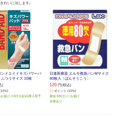
きれいに治します｡
E バンドエイドキズパワーパ
日進医療器 エルモ救急バンMサイズ
 ふつうサイズ 10枚
80枚入〔ばんそうこう〕
120
込)
円(税込)
10%)
12
ポイント (10%)
届け ※8/21(金)以降入荷予
最短 8/8(土) にお届け
在庫あり