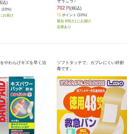
そうこう〕
税込)
702
円(税込)
(10%)
71
ポイント (10%)
) にお届け
最短 8/8(土) にお届け
在庫あり
をやわらげキズを早く治
ソフトタッチで、カブレにくい絆創
膏です。