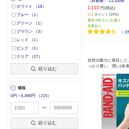
〔絆創膏〕 CL100M
ホワイト
（
18
）
1,110
円(税込)
111
ポイント (10%)
ブルー
（
1
）
最短 8/8(土) にお届け
グリーン
（
1
）
在庫あり
ブラウン
（
3
）
（
2
レッド
（
1
）
ピンク
（
1
）
クリア
（
27
）
自然治癒力に着目した
っかり覆い、潤い(体液
絞り込む
れいに治す」モイスト
採用。
価格
0円～6,490円
（
215
）
〜
絞り込む