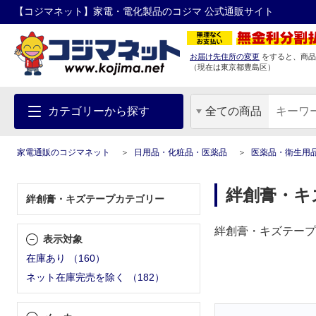
【コジマネット】家電・電化製品のコジマ 公式通販サイト
お届け先住所の変更
をすると、商品
（現在は
東京都
豊島区
）
カテゴリーから探す
全ての商品
家電通販のコジマネット
日用品・化粧品・医薬品
医薬品・衛生用
絆創膏・キ
絆創膏・キズテープカテゴリー
絆創膏・キズテープ
表示対象
在庫あり
（
160
）
ネット在庫完売を除く
（
182
）