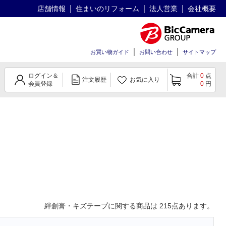
店舗情報
住まいのリフォーム
法人営業
会社概要
お買い物ガイド
お問い合わせ
サイトマップ
ログイン＆
合計
0
点
注文履歴
お気に入り
会員登録
0
円
絆創膏・キズテープ
に関する商品は
215
点あります。