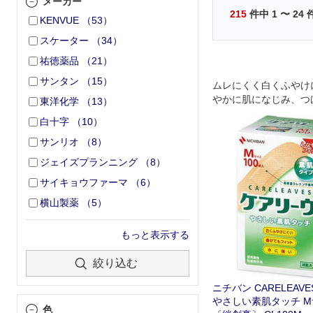
メーカー
215
件中
1
〜
24
KENVUE
（
53
）
スケーター
（
34
）
祐徳薬品
（
21
）
サンタン
（
15
）
ムレにくく白くふやけ
やかに肌になじみ、つ
東洋化学
（
13
）
感(ゴワゴワ)がほとん
白十字
（
10
）
ん。
サンリオ
（
8
）
ジェイズプランニング
（
8
）
サイキョウファーマ
（
6
）
横山製薬
（
5
）
もっと表示する
絞り込む
ニチバン CARELEAV
やさしい素肌タッチ Mサ
色