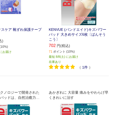
クスケア 靴ずれ保護テープ
KENVUE (バンドエイド)キズパワー
パッド 大きめサイズ6枚〔ばんそう
こう〕
込)
702
円(税込)
10%)
71
ポイント (10%)
) にお届け
最短 8/8(土) にお届け
在庫あり
（
1
件
）
クノロジーで開発された
あかぎれに 大容量 痛みをやわらげ早
パッドは、自然治癒力を
くきれいに治す
をやわらげながら、キズ
ます。