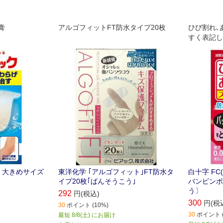
膏
アルゴフィットFT防水タイプ20枚
ひび割れ､
すく表記し
 大きめサイズ
東洋化学 ｢アルゴフィット｣FT防水タ
白十字 F
イプ20枚｢ばんそうこう｣
バンピンポ
う〕
292
円(税込)
300
円(税
30
ポイント (10%)
30
ポイント (
最短 8/8(土) にお届け