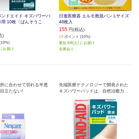
 バンドエイド キズパワーパ
日進医療器 エルモ救急バン Lサイズ
事用 10枚〔ばんそうこ
48枚入
155
円(税込)
込)
16
ポイント (10%)
10%)
最短 8/8(土) にお届け
) にお届け
在庫あり
所に合わせて切れる半透
先端医療テクノロジーで開発された
目立たない!
キズパワーパッドは、自然治癒力を
高め、痛みをやわらげながら、キズ
を早く治します。