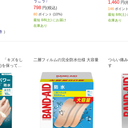
うこう〕
1,460
円(
798
円(税込)
146
ポイント 
80
ポイント (10%)
最短 8/8(土
最短 8/8(土) にお届け
在庫あり
在庫あり
件
）
、「キズをし
二層フィルムの完全防水仕様 大容量
つらい痛み
)を保ってき
す
ヒーリングを