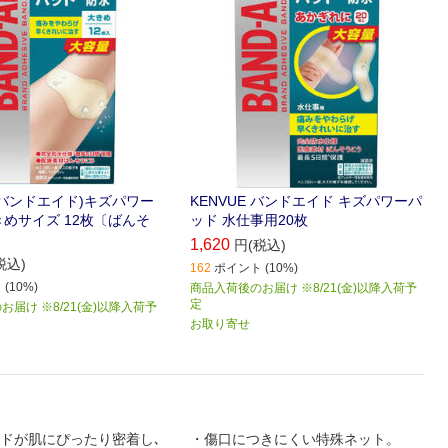
 (バンドエイド)キズパワー
KENVUE バンドエイド キズパワーパ
きめサイズ 12枚〔ばんそ
ッド 水仕事用20枚
1,620
円(税込)
税込)
162
ポイント (10%)
(10%)
商品入荷後のお届け ※8/21(金)以降入荷予
定
届け ※8/21(金)以降入荷予
お取り寄せ
ドが肌にぴったり密着し､
・傷口につきにくい特殊ネット。