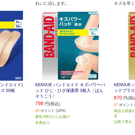
れいに治します｡
キズを早く
(バンドエイド)
KENVUE バンドエイド キズパワーパ
KENVU
ズ 50枚
ッド ひじ・ひざ保護用 3枚入〔ばん
ッドプラス
そうこう〕
870
円(税
798
円(税込)
87
ポイント (
80
ポイント (10%)
商品入荷後のお
定
最短 8/8(土) にお届け
お取り寄せ
在庫あり