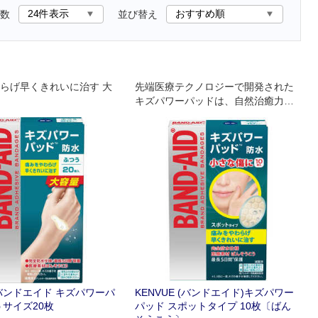
数
並び替え
らげ早くきれいに治す 大
先端医療テクノロジーで開発された
キズパワーパッドは、自然治癒力を
高め、痛みをやわらげながら、キズ
を早く治します。
 バンドエイド キズパワーパ
KENVUE (バンドエイド)キズパワー
うサイズ20枚
パッド スポットタイプ 10枚〔ばん