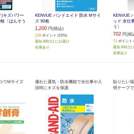
イド)キズパワー
KENVUE バンドエイド 防水 Mサイ
KENVUE
0枚〔ばんそう
ズ 90枚
ッド 水仕
う〕
1,200
円(税込)
702
円(税
120
ポイント (10%)
71
ポイント (
最短 8/8(土) にお届け
最短 8/8(土
在庫あり
在庫あり
コウMサイズ
優れた通気・防水機能で水仕事や入
貼りたい場
浴時にキズを保護
明テープで