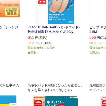
 ｢オレンジ
KENVUE BAND-AID(バンドエイド)
ピップ ネ
救急絆創膏 防水 Mサイズ 40枚
4.5M
611
596
円(税込)
円(税
62
ポイント (10%)
60
ポイント (
最短 8/8(土) にお届け
最短 8/8(土
在庫あり
在庫あり
で水仕事や入
高吸収パッドが肌にぴったり密着し､
先端医療テ
キズを早くきれいに治します｡
キズパワー
高め、痛み
を早く治し