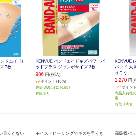
(バンドエイド)
KENVUE バンドエイドキズパワーパ
KENVUE
ズ 7枚
ッドプラス ジャンボサイズ 3枚
パッド 大
うこう〕
986
円(税込)
1,270
円(
99
ポイント (10%)
127
ポイント 
最短 8/8(土) にお届け
商品入荷後のお
在庫あり
定
お取り寄せ
い目立たない
モイストヒーリングでキズを早くき
高吸収パッ