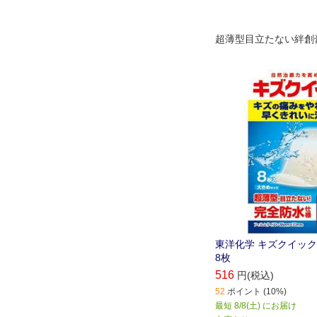
超薄型目立たない絆創
東洋化学 キズクイック
8枚
516
円(税込)
52
ポイント (10%)
最短 8/8(土) にお届け