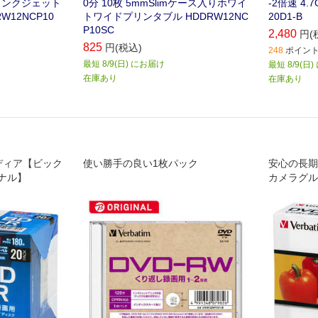
B /インクジェット
0分 10枚 5mmSlimケース入りホワイ
-2倍速 4.
W12NCP10
トワイドプリンタブル HDDRW12NC
20D1-B
P10SC
2,480
円(
825
円(税込)
248
ポイント 
最短 8/9(日) にお届け
最短 8/9(日
在庫あり
在庫あり
ディア【ビック
使い勝手の良い1枚パック
安心の長期
ナル】
カメラグル