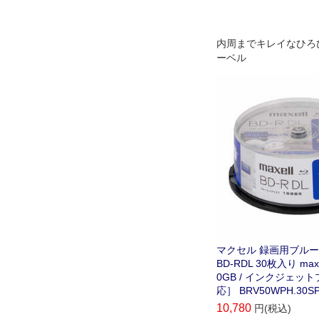
内周までキレイなひろ
ーベル
マクセル 録画用ブル
BD-RDL 30枚入り maxe
0GB / インクジェッ
応］ BRV50WPH.30S
10,780
円(税込)