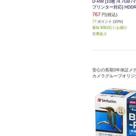
D-RW [10枚 /4.7G
プリンター対応] HDDR
767
円(税込)
77
ポイント (10%)
最短 8/9(日) にお届け
在庫あり
安心の長期3年保証メ
カメラグループオリジ