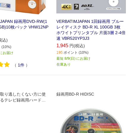
MJAPAN 録画用DVD-RW(1
VERBATIMJAPAN 1回録画用 ブルー
7GB)10枚パック VHW12NP
レイディスク BD-R XL 100GB 3枚
ホワイトプリンタブル 片面3層 2-4倍
速 VBR520YP3J3
税込)
1,945
円(税込)
(10%)
195
ポイント (10%)
) にお届け
最短 8/9(日) にお届け
在庫あり
（
1
件
）
取り逃したくない方に使
録画用BD-R HIDISC
るテレビ録画用ハードデ
B