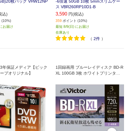
7GB)20枚パック VHW12NP
-6倍速 50GB 10枚 5mmスリムケー
ス VBR260RP10D1-B
3,590
税込)
円(税込)
(10%)
359
ポイント (10%)
) にお届け
最短 8/9(日) にお届け
在庫あり
（
2
件
）
3年保証メディア【ビック
1回録画用 ブルーレイディスク BD-R
ープオリジナル】
XL 100GB 3枚 ホワイトプリンタブ
ル 片面3層 2-4倍速