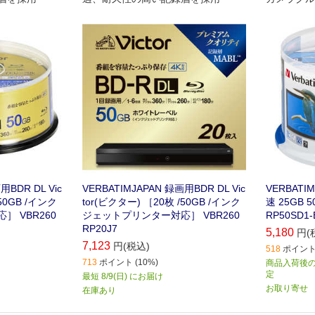
用BDR DL Vic
VERBATIMJAPAN 録画用BDR DL Vic
VERBATI
50GB /インク
tor(ビクター) ［20枚 /50GB /インク
速 25GB 
 VBR260
ジェットプリンター対応］ VBR260
RP50SD1-
RP20J7
5,180
円(
7,123
円(税込)
518
ポイント 
713
ポイント (10%)
商品入荷後の
定
最短 8/9(日) にお届け
お取り寄せ
在庫あり