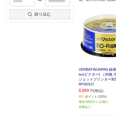
〜
絞り込む
VERBATIMJAPAN 録画
tor(ビクター) ［30枚 /
ジェットプリンター対応］
RP30SJ7
8,869
円(税込)
887
ポイント (10%)
最短 8/9(日) にお届け
在庫あり