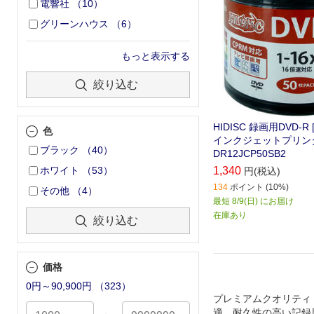
電響社
（
10
）
グリーンハウス
（
6
）
もっと表示する
絞り込む
HIDISC 録画用DVD-R [
色
インクジェットプリンタ
ブラック
（
40
）
DR12JCP50SB2
1,340
ホワイト
（
53
）
円(税込)
134
ポイント (10%)
その他
（
4
）
最短 8/9(日) にお届け
在庫あり
絞り込む
価格
0円～90,900円
（
323
）
プレミアムクオリティ
適、耐久性の高い記録