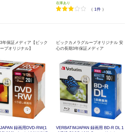
在庫あり
（
1
件
）
3年保証メディア【ビック
ビックカメラグループオリジナル 安
ープオリジナル】
心の長期3年保証メディア
MJAPAN 録画用DVD-RW(1
VERBATIMJAPAN 録画用 BD-R DL 1