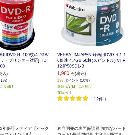
画用DVD-R [100枚/4.7GB/
VERBATIMJAPAN 録画用DVD-R 1-1
ットプリンター対応] HD
6倍速 4.7GB 50枚(スピンドル) VHR
00
12JP50SD1-B
1,980
税込)
円(税込)
1%)
198
ポイント (10%)
) にお届け
最短 8/9(日) にお届け
在庫あり
（
2
件
）
3年保証メディア【ビック
独自開発の表面保護層:強力なハード
ープオリジナル】
コート! 長時間録画!大容量3層ブルー