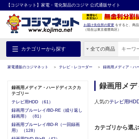
【コジマネット】家電・電化製品のコジマ 公式通販サイト
お届け先住所の変更
をすると、商品
（現在は
東京都
豊島区
）
カテゴリーから探す
全ての商品
家電通販のコジマネット
テレビ・レコーダー
録画用メディア・ハ
録画用メデ
録画用メディア・ハードディスクカ
テゴリー
人気の
テレビ用HD
テレビ用HDD
（
61
）
録画用ブルーレイ/BD-RE（繰り返し
録画用）
（
81
）
録画用ブルーレイ/BD-R（一回録画
カテゴリから選ぶ
用）
（
128
）
録画用DVD-R/+R
（
42
）