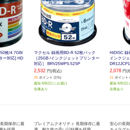
50枚/4.7GB/
マクセル 録画用BD-R 52枚パック
HIDISC 録
ー対応] HD
［25GB /インクジェットプリンター
インクジェ
対応］ BRV25WPS.52SP
DR12JCP1
2,532
2,078
円(税込)
円(
26
ポイント (1%)
21
ポイント (
最短 8/9(日) にお届け
最短 8/9(日
在庫あり
在庫あり
 長期保存に最
プレミアムクオリティ 長期保存に最
安心の長期
層を採用
適、耐久性の高い記録層を採用
カメラグル