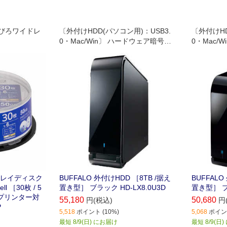
びろワイドレ
〔外付けHDD(パソコン用)：USB3.
〔外付けHD
0・Mac/Win〕 ハードウェア暗号化
0・Mac/
機能搭載(Windowsのみ)、USB3.0用
機能搭載(Wi
外付けHDD。
外付けHD
ーレイディスク
BUFFALO 外付けHDD ［8TB /据え
BUFFALO
ll ［30枚 / 5
置き型］ ブラック HD-LX8.0U3D
置き型］ ブラ
トプリンター対
55,180
50,680
円(税込)
円
P
5,518
ポイント (10%)
5,068
ポイント
最短 8/9(日) にお届け
最短 8/9(日