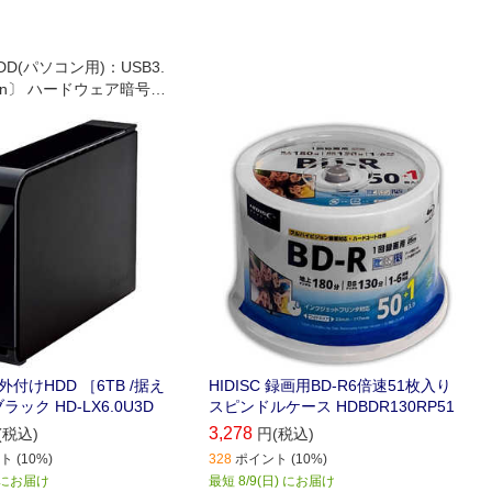
D(パソコン用)：USB3.
Win〕 ハードウェア暗号化
ndowsのみ)、USB3.0用
D。
 外付けHDD ［6TB /据え
HIDISC 録画用BD-R6倍速51枚入り
ック HD-LX6.0U3D
スピンドルケース HDBDR130RP51
3,278
(税込)
円(税込)
 (10%)
328
ポイント (10%)
) にお届け
最短 8/9(日) にお届け