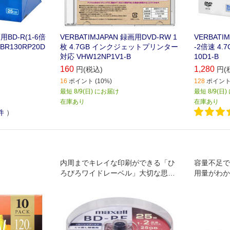
用BD-R(1-6倍
VERBATIMJAPAN 録画用DVD-RW 1
VERBATI
BR130RP20D
枚 4.7GB インクジェットプリンター
-2倍速 4.
対応 VHW12NP1V1-B
10D1-B
160
1,280
円(税込)
円(
16
ポイント (10%)
128
ポイント 
最短 8/9(日) にお届け
最短 8/9(日
在庫あり
在庫あり
件
）
内周までキレイな印刷ができる「ひ
容量不足で
ろびろワイドレーベル」大切な思い
用量がわか
出をしっかり保存。
ィスク4.0T