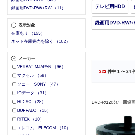
テレビ用HDD
録画用DVD-RW/+RW
（
11
）
録画用DVD-RW/+
表示対象
在庫あり
（
155
）
ネット在庫完売を除く
（
182
）
メーカー
VERBATIMJAPAN
（
96
）
323
件中
1
〜
24
マクセル
（
58
）
ソニー SONY
（
47
）
IOデータ
（
31
）
HIDISC
（
28
）
DVD-R/120分/一回録
BUFFALO
（
15
）
RITEK
（
10
）
エレコム ELECOM
（
10
）