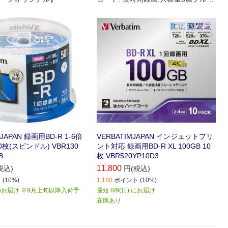
レイディスク､4K対応
MJAPAN 録画用BD-R 1-6倍
VERBATIMJAPAN インジェットプリ
50枚(スピンドル) VBR130
ント対応 録画用BD-R XL 100GB 10
B
枚 VBR520YP10D3
11,800
税込)
円(税込)
(10%)
1,180
ポイント (10%)
お届け ※9月上旬以降入荷予
最短 8/9(日) にお届け
在庫あり