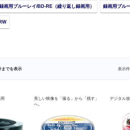
録画用ブルーレイ/BD-RE（繰り返し録画用）
録画用ブルー
RW
件までを表示
表示件
画用
美しい映像を「撮る」から「残す」
デジタル放
へ。