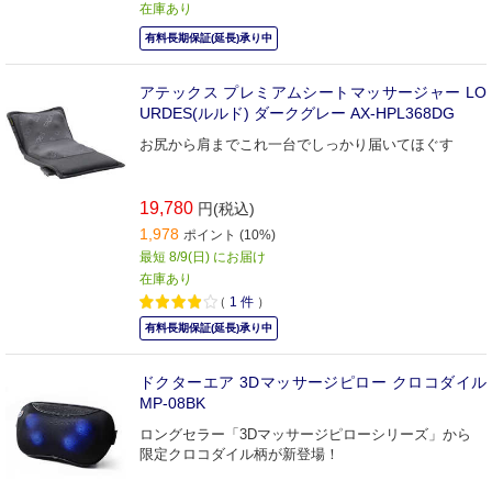
在庫あり
有料長期保証(延長)承り中
アテックス プレミアムシートマッサージャー LO
URDES(ルルド) ダークグレー AX-HPL368DG
お尻から肩までこれ一台でしっかり届いてほぐす
19,780
円(税込)
1,978
ポイント (10%)
最短 8/9(日) にお届け
在庫あり
（
1
件
）
有料長期保証(延長)承り中
ドクターエア 3Dマッサージピロー クロコダイル
MP-08BK
ロングセラー「3Dマッサージピローシリーズ」から
限定クロコダイル柄が新登場！