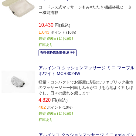
コードレス式マッサージもみ×たたき機能搭載ヒータ
ー機能搭載
10,430
円(税込)
1,043
ポイント (10%)
最短 8/9(日) にお届け
在庫あり
有料長期保証(延長)承り中
アルインコ クッションマッサージ ミニ マーブル
ホワイト MCR8024W
軽量・コンパクトでお部屋に馴染むファブリック生地
のマッサージャー回転もみ玉がコリを心地よく押しほ
ぐし、日々の疲れを癒します
4,820
円(税込)
482
ポイント (10%)
最短 8/9(日) にお届け
在庫あり
アルインコ クッションマッサージ ミニ arela イン