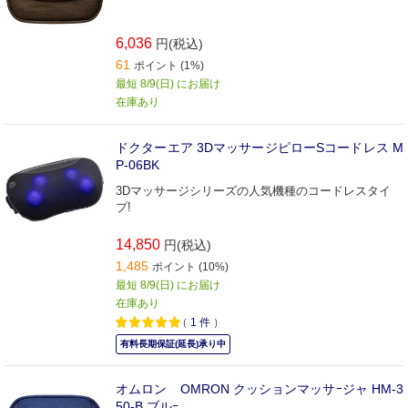
6,036
円(税込)
61
ポイント (1%)
最短 8/9(日) にお届け
在庫あり
ドクターエア 3DマッサージピローSコードレス M
P-06BK
3Dマッサージシリーズの人気機種のコードレスタイ
プ!
14,850
円(税込)
1,485
ポイント (10%)
最短 8/9(日) にお届け
在庫あり
（
1
件
）
有料長期保証(延長)承り中
オムロン OMRON クッションマッサｰジャ HM-3
50-B ブルｰ