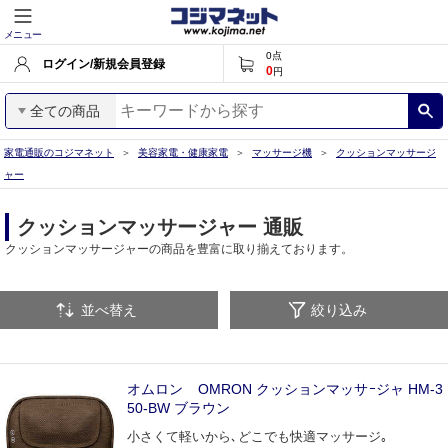
メニュー
0
点
ログイン/新規会員登録
0
円
全ての商品
家電通販のコジマネット
美容家電・健康家電
マッサージ機
クッションマッサージ
ャー
クッションマッサージャー 通販
クッションマッサージャーの商品を豊富に取り揃えております。
並べ替え
絞り込み
オムロン OMRON クッションマッサｰジャ HM-3
50-BW ブラウン
小さくて軽いから､どこでも快適マッサージ｡