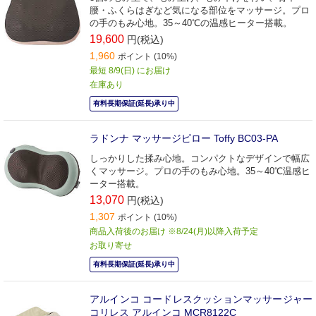
腰・ふくらはぎなど気になる部位をマッサージ。プロ
の手のもみ心地。35～40℃の温感ヒーター搭載。
19,600
円(税込)
1,960
ポイント (10%)
最短 8/9(日) にお届け
在庫あり
有料長期保証(延長)承り中
ラドンナ マッサージピロー Toffy BC03-PA
しっかりした揉み心地。コンパクトなデザインで幅広
くマッサージ。プロの手のもみ心地。35～40℃温感ヒ
ーター搭載。
13,070
円(税込)
1,307
ポイント (10%)
商品入荷後のお届け ※8/24(月)以降入荷予定
お取り寄せ
有料長期保証(延長)承り中
アルインコ コードレスクッションマッサージャー
コリレス アルインコ MCR8122C