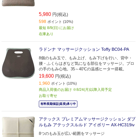
5,980
円(税込)
598
ポイント (10%)
最短 8/9(日) にお届け
在庫あり
ラドンナ マッサージクッション Toffy BC04-PA
8個のもみ玉で、もみ上げ、もみ下げを行い、背中・
腰・ふくらはぎなど気になる部位をマッサージ。プロ
の手のもみ心地。35～40℃の温感ヒーター搭載。
19,600
円(税込)
1,960
ポイント (10%)
商品入荷後のお届け ※8/24(月)以降入荷予定
お取り寄せ
有料長期保証(延長)承り中
アテックス プレミアムマッサージクッション ダブ
ルもみ アテックスルルド アイボリー AX-HC319iv
8つのもみ玉が広い範囲をマッサージ