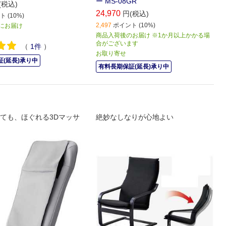
ー MS-08GR
(税込)
24,970
円(税込)
 (10%)
2,497
ポイント (10%)
) にお届け
商品入荷後のお届け ※1か月以上かかる場
合がございます
（
1
件
）
お取り寄せ
(延長)承り中
有料長期保証(延長)承り中
ても、ほぐれる3Dマッサ
絶妙なしなりが心地よい