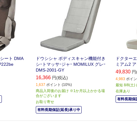
シート DMA
ドウシシャ ボディスキャン機能付き
ドクターエ
222be
シｰトマッサｰジャｰ MOMILUX グレｰ
ミアム2 ア
DMS-2001-GY
49,830
円
16,366
円(税込)
4,983
ポイント
1,637
ポイント (10%)
最短 8/8(土
商品入荷後のお届け ※1か月以上かかる場
在庫あり
合がございます
中
有料長期保証
お取り寄せ
有料長期保証(延長)承り中