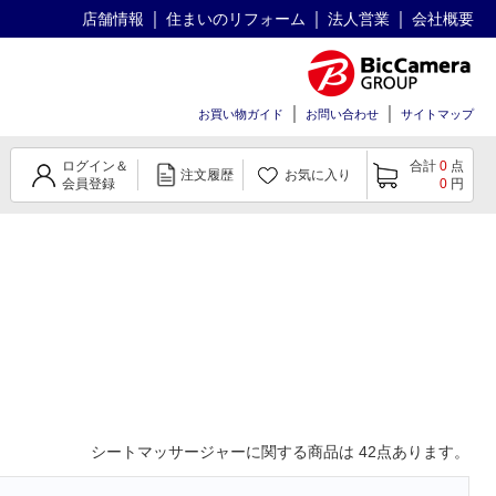
店舗情報
住まいのリフォーム
法人営業
会社概要
お買い物ガイド
お問い合わせ
サイトマップ
ログイン＆
合計
0
点
注文履歴
お気に入り
会員登録
0
円
シートマッサージャー
に関する商品は
42
点あります。