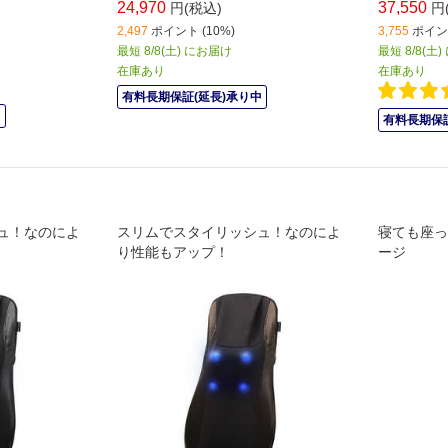
24,970
37,550
円(税込)
円
2,497
ポイント (10%)
3,755
ポイント
最短 8/8(土) にお届け
最短 8/8(土
在庫あり
在庫あり
有料長期保証(延長)承り中
中
有料長期保証
ュ！なのによ
スリムでスタイリッシュ！なのによ
寝ても座っ
り性能もアップ！
ージ