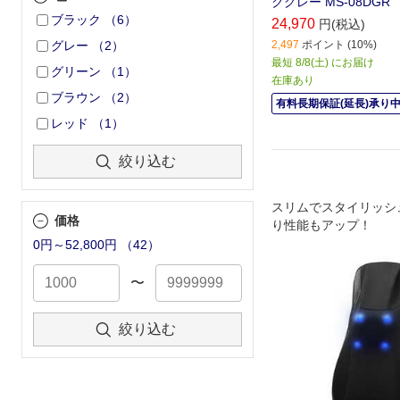
クグレー MS-08DGR
ブラック
（
6
）
24,970
円(税込)
2,497
ポイント (10%)
グレー
（
2
）
最短 8/8(土) にお届け
グリーン
（
1
）
在庫あり
ブラウン
（
2
）
有料長期保証(延長)承り
レッド
（
1
）
絞り込む
スリムでスタイリッシ
価格
り性能もアップ！
0円～52,800円
（
42
）
〜
絞り込む