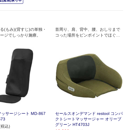
(延長)承り中
る(もみ)(背すじ)の単独・
首周り、肩、背中、腰、おしりまで
ージでしっかり施療。
コった場所をピンポイントでほぐせ
る独自形状のマッサージ器
ッサージシート MD-867
セールスオンデマンド restool コンパ
673
クトシートマッサージャー オリーブ
グリーン HT4703J
(税込)