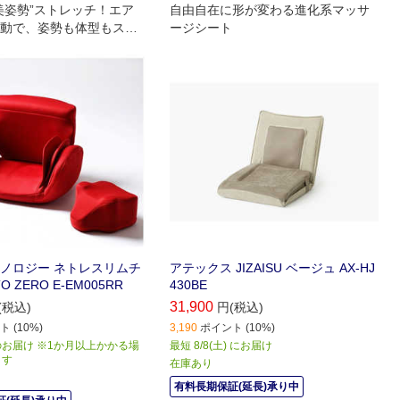
美姿勢”ストレッチ！エア
自由自在に形が変わる進化系マッサ
動で、姿勢も体型もスッ
ージシート
！
ノロジー ネトレスリムチ
アテックス JIZAISU ベージュ AX-HJ
O ZERO E-EM005RR
430BE
31,900
(税込)
円(税込)
 (10%)
3,190
ポイント (10%)
お届け ※1か月以上かかる場
最短 8/8(土) にお届け
ます
在庫あり
有料長期保証(延長)承り中