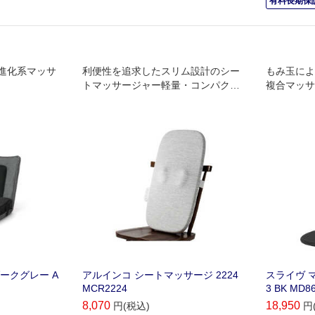
有料長期保証
進化系マッサ
利便性を追求したスリム設計のシー
もみ玉によ
トマッサージャー軽量・コンパクト
複合マッサ
ながらヒーター機能、3種類のコース
搭載使用中のズレを予防する固定バ
ンド付き
 ダークグレー A
アルインコ シートマッサージ 2224
スライヴ マ
MCR2224
3 BK MD8
8,070
18,950
円(税込)
円