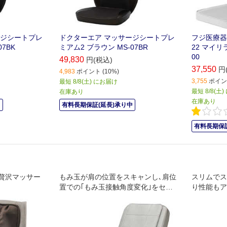
ージシートプレ
ドクターエア マッサージシートプレ
フジ医療器
7BK
ミアム2 ブラウン MS-07BR
22 マイリ
00
49,830
円(税込)
37,550
円
4,983
ポイント (10%)
3,755
ポイント
最短 8/8(土) にお届け
最短 8/8(土
在庫あり
在庫あり
中
有料長期保証(延長)承り中
有料長期保証
贅沢マッサー
もみ玉が肩の位置をスキャンし､肩位
スリムでス
置での｢もみ玉接触角度変化｣をセン
り性能もア
サーが検知するため､最適な範囲をマ
ッサージすることができます｡