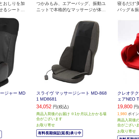
とおしりを加
つかみもみ、エアーバッグ、振動ユ
寝るだけ“
せるシートマ
ニットで本格的なマッサージが体感
バッグ＆振
できるマッサージシート
キリ美しく
ージャー MD
スライヴ マッサージシート MD-868
クレオテク
1 MD8681
ェアNEO T
34,052
19,800
円(税込)
円
商品入荷後のお届け ※1か月以上かかる場
1,980
ポイント
合がございます
商品入荷後の
お取り寄せ
合がござい
お取り寄せ
有料長期保証(延長)承り中
中