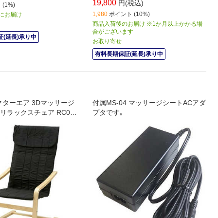
19,800
円(税込)
(1%)
1,980
ポイント (10%)
) にお届け
商品入荷後のお届け ※1か月以上かかる場
合がございます
(延長)承り中
お取り寄せ
有料長期保証(延長)承り中
ドクターエア 3Dマッサージ
付属MS-04 マッサージシートACアダ
リラックスチェア RC001
プタです｡