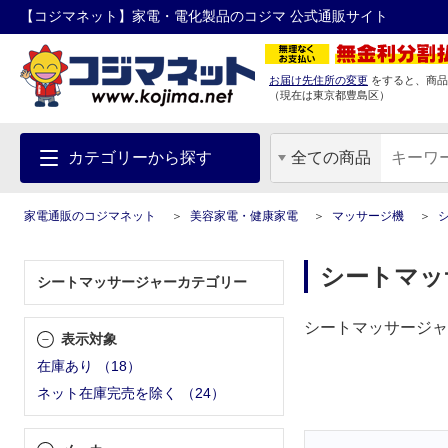
【コジマネット】家電・電化製品のコジマ 公式通販サイト
お届け先住所の変更
をすると、商品
（現在は
東京都
豊島区
）
カテゴリーから探す
全ての商品
家電通販のコジマネット
美容家電・健康家電
マッサージ機
シートマッ
シートマッサージャーカテゴリー
シートマッサージャ
表示対象
在庫あり
（
18
）
ネット在庫完売を除く
（
24
）