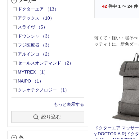
メーカー
42
件中
1
〜
24
件
ドクターエア
（
13
）
アテックス
（
10
）
スライヴ
（
5
）
ドウシシャ
（
3
）
薄くて・軽い・寝そべ
ッティ！に、新色ダー
フジ医療器
（
3
）
アルインコ
（
2
）
セールスオンデマンド
（
2
）
MYTREX
（
1
）
NAIPO
（
1
）
クレオテクノロジー
（
1
）
もっと表示する
絞り込む
ドクターエア マッサージシ
y DOCTOR AIR(ド
色