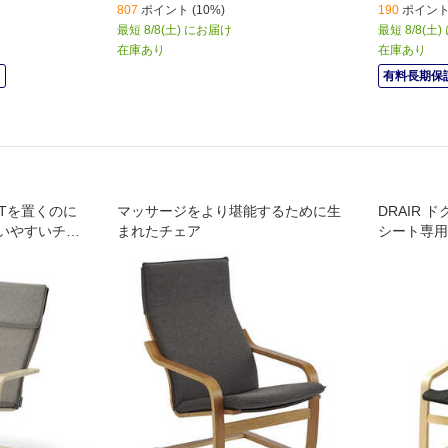
807
ポイント (10%)
190
ポイント 
最短 8/8(土) にお届け
最短 8/8(土
在庫あり
在庫あり
中
有料長期保証
SEATを置くのに
マッサージをより堪能するために生
DRAIR 
いやすいチェ
まれたチェア
シート専用
-BK です｡