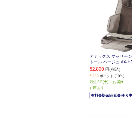
アテックス マッサージ
トール ベージュ AX-HP
52,800
円(税込)
5,280
ポイント (10%)
最短 8/8(土) にお届け
在庫あり
有料長期保証(延長)承り