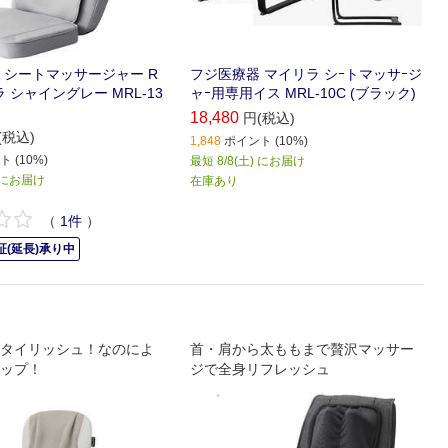
 シートマッサージャー R
フジ医療器 マイリラ シｰトマッサｰジ
ラ シャイングレー MRL-13
ャｰ用専用イス MRL‐10C (ブラック)
18,480
円(税込)
(税込)
1,848
ポイント (10%)
 (10%)
最短 8/8(土) にお届け
) にお届け
在庫あり
（
1
件
）
(延長)承り中
タイリッシュ！なのによ
首・肩から太ももまで贅沢マッサー
ップ！
ジで全身リフレッシュ