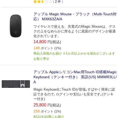
（
2
件
）
アップル Magic Mouse - ブラック（Multi-Touch対
応） MXK63ZA/A
ワイヤレスで使える、充電式のMagic Mouseは、デス
クの上をなめらかに滑るように底面のデザインが最適
化されています。
14,800
円(税込)
148
ポイント (1%)
商品入荷後のお届け ※1か月以上かかる場合がございます
お取り寄せ
アップル AppleシリコンMac用Touch ID搭載Magic
Keyboard（テンキー付き） 英語(US) MMMR3LL/
A
Magic KeyboardにTouch IDが登場｡すばやく簡単に認
証できるので､ログインや支払いも安全です｡(テンキ
ー付き)
25,800
円(税込)
258
ポイント (1%)
8/11(火)以降にお届け