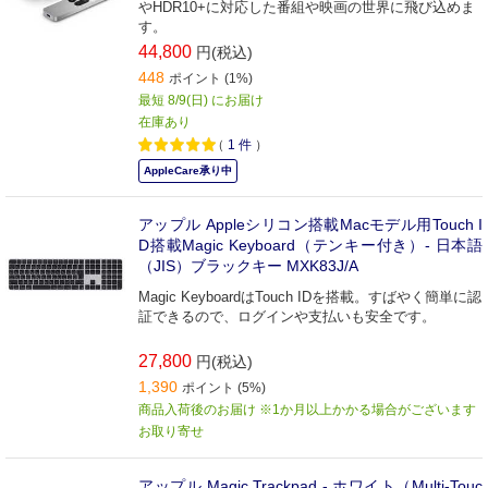
やHDR10+に対応した番組や映画の世界に飛び込めま
す。
44,800
円(税込)
448
ポイント (1%)
最短 8/9(日) にお届け
在庫あり
（
1
件
）
AppleCare承り中
アップル Appleシリコン搭載Macモデル用Touch I
D搭載Magic Keyboard（テンキー付き）- 日本語
（JIS）ブラックキー MXK83J/A
Magic KeyboardはTouch IDを搭載。すばやく簡単に認
証できるので、ログインや支払いも安全です。
27,800
円(税込)
1,390
ポイント (5%)
商品入荷後のお届け ※1か月以上かかる場合がございます
お取り寄せ
アップル Magic Trackpad - ホワイト（Multi-Touc