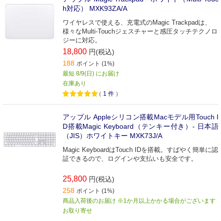
h対応） MXK93ZA/A
ワイヤレスで使える、充電式のMagic Trackpadは、
様々なMulti-Touchジェスチャーと感圧タッチテクノロ
ジーに対応。
18,800
円(税込)
188
ポイント (1%)
最短 8/9(日) にお届け
在庫あり
（
1
件
）
アップル Appleシリコン搭載Macモデル用Touch I
D搭載Magic Keyboard（テンキー付き）- 日本語
（JIS）ホワイトキー MXK73J/A
Magic KeyboardはTouch IDを搭載。すばやく簡単に認
証できるので、ログインや支払いも安全です。
25,800
円(税込)
258
ポイント (1%)
商品入荷後のお届け ※1か月以上かかる場合がございます
お取り寄せ