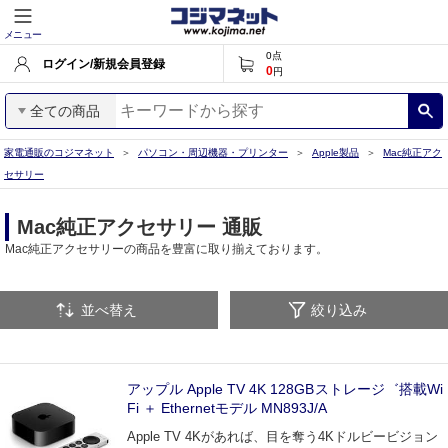
メニュー
0
点
ログイン/新規会員登録
0
円
全ての商品
家電通販のコジマネット
パソコン・周辺機器・プリンター
Apple製品
Mac純正アク
セサリー
Mac純正アクセサリー 通販
Mac純正アクセサリーの商品を豊富に取り揃えております。
並べ替え
絞り込み
アップル Apple TV 4K 128GBストレージ゛搭載Wi
Fi ＋ Ethernetモデル MN893J/A
Apple TV 4Kがあれば、目を奪う4Kドルビービジョン