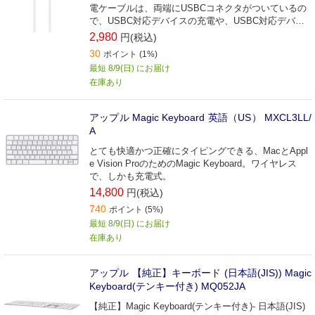
電ケーブルは、両端にUSBCコネクタがついているの
で、USBC対応デバイスの充電や、USBC対応デバイ
ス間での同期とデータ転送に最適です。
2,980
円(税込)
30
ポイント (1%)
最短 8/9(日) にお届け
在庫あり
アップル Magic Keyboard 英語（US） MXCL3LL/
A
とても快適かつ正確にタイピングできる、MacとAppl
e Vision ProのためのMagic Keyboard。ワイヤレス
で、しかも充電式。
14,800
円(税込)
740
ポイント (5%)
最短 8/9(日) にお届け
在庫あり
アップル 【純正】キーボード (日本語(JIS)) Magic
Keyboard(テンキー付き) MQ052JA
【純正】Magic Keyboard(テンキー付き)- 日本語(JIS)