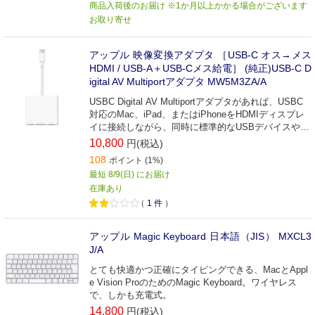
商品入荷後のお届け ※1か月以上かかる場合がございます
お取り寄せ
アップル 映像変換アダプタ ［USB-C オス→メス
HDMI / USB-A＋USB-Cメス給電］ (純正)USB-C D
igital AV Multiportアダプタ MW5M3ZA/A
USBC Digital AV Multiportアダプタがあれば、USBC
対応のMac、iPad、またはiPhoneをHDMIディスプレ
イに接続しながら、同時に標準的なUSBデバイスやU
SBC充電ケーブルをつなぐことができます。
10,800
円(税込)
108
ポイント (1%)
最短 8/9(日) にお届け
在庫あり
（
1
件
）
アップル Magic Keyboard 日本語（JIS） MXCL3
J/A
とても快適かつ正確にタイピングできる、MacとAppl
e Vision ProのためのMagic Keyboard。ワイヤレス
で、しかも充電式。
14,800
円(税込)