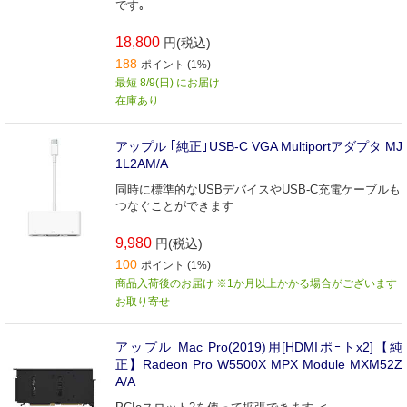
です｡
18,800
円(税込)
188
ポイント (1%)
最短 8/9(日) にお届け
在庫あり
アップル ｢純正｣USB-C VGA Multiportアダプタ MJ
1L2AM/A
同時に標準的なUSBデバイスやUSB-C充電ケーブルも
つなぐことができます
9,980
円(税込)
100
ポイント (1%)
商品入荷後のお届け ※1か月以上かかる場合がございます
お取り寄せ
アップル Mac Pro(2019)用[HDMIポｰトx2]【純
正】Radeon Pro W5500X MPX Module MXM52Z
A/A