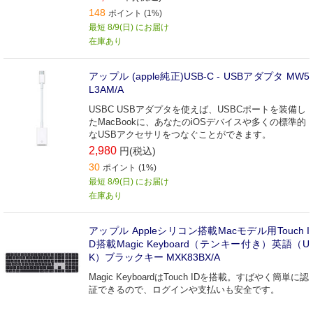
148
ポイント (1%)
最短 8/9(日) にお届け
在庫あり
アップル (apple純正)USB-C - USBアダプタ MW5
L3AM/A
USBC USBアダプタを使えば、USBCポートを装備し
たMacBookに、あなたのiOSデバイスや多くの標準的
なUSBアクセサリをつなぐことができます。
2,980
円(税込)
30
ポイント (1%)
最短 8/9(日) にお届け
在庫あり
アップル Appleシリコン搭載Macモデル用Touch I
D搭載Magic Keyboard（テンキー付き）英語（U
K）ブラックキー MXK83BX/A
Magic KeyboardはTouch IDを搭載。すばやく簡単に認
証できるので、ログインや支払いも安全です。