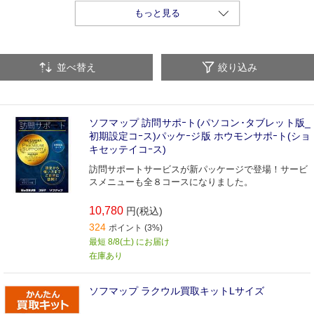
コピー・バックアップ
その他実用・ユーティリティソフト
もっと見る
並べ替え
絞り込み
ソフマップ 訪問サポｰト(パソコン･タブレット版_
初期設定コｰス)パッケｰジ版 ホウモンサポｰト(ショ
キセッテイコｰス)
訪問サポートサービスが新パッケージで登場！サービ
スメニューも全８コースになりました。
10,780
円(税込)
324
ポイント (3%)
最短 8/8(土) にお届け
在庫あり
ソフマップ ラクウル買取キットLサイズ