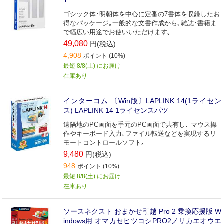
ゴシック体･明朝体を中心に定番の7書体を収録したお
得なパッケージ｡一般的な文書作成から､雑誌･書籍ま
で幅広い用途でお使いいただけます｡
49,080
円(税込)
4,908
ポイント (10%)
最短 8/8(土) にお届け
在庫あり
インターコム 〔Win版〕LAPLINK 14(1ライセン
ス) LAPLINK 14 1ライセンスパツ
遠隔地のPC画面を手元のPC画面で共有し､ マウス操
作やキーボード入力､ファイル転送などを実現するリ
モートコントロールソフト｡
9,480
円(税込)
948
ポイント (10%)
最短 8/8(土) にお届け
在庫あり
ソースネクスト おまかせ引越 Pro 2 乗換応援版 W
indows用 オマカセヒツコシPRO2ノリカエオウエ