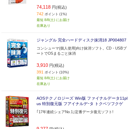
74,118
円(税込)
742
ポイント (1%)
最短 8/8(土) にお届け
在庫あり
ジャングル 完全ハードディスク抹消18 JP004807
コンシューマ(個人使用)向け抹消ソフト。CD・USBブ
ートでOSまるごと抹消
3,910
円(税込)
391
ポイント (10%)
最短 8/8(土) にお届け
在庫あり
AOSテクノロジーズ Win版 ファイナルデータ11pl
us 特別復元版 フアイナルデｰタ トクベツフクゲ
｢17年連続シェアNo.1｣定番データ復元ソフト!
9,277
円(税込)