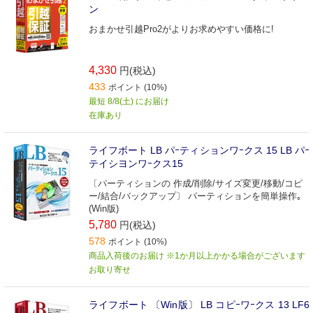
ン
おまかせ引越Pro2がよりお求めやすい価格に!
4,330
円(税込)
433
ポイント (10%)
最短 8/8(土) にお届け
在庫あり
ライフボート LB パｰティションワｰクス 15 LB パｰ
テイシヨンワｰクス15
〔パーティションの 作成/削除/サイズ変更/移動/コピ
ー/結合/バックアップ〕 パーティションを簡単操作｡
(Win版)
5,780
円(税込)
578
ポイント (10%)
商品入荷後のお届け ※1か月以上かかる場合がございます
お取り寄せ
ライフボート 〔Win版〕 LB コピｰワｰクス 13 LF6