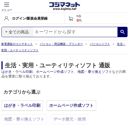
メニュー
0
点
ログイン/新規会員登録
0
円
全ての商品
家電通販のコジマネット
パソコン・周辺機器・プリンター
パソコンソフト
生活・
実用・ユーティリティソフト
生活・実用・ユーティリティソフト 通販
はがき・ラベル印刷
、
ホームページ作成ソフト
、
地図・乗り換えソフト
などの商
品を豊富に取り揃えております。
カテゴリから選ぶ
はがき・ラベル印刷
ホームページ作成ソフト
地図・乗り換えソフト
データ復元・抹消