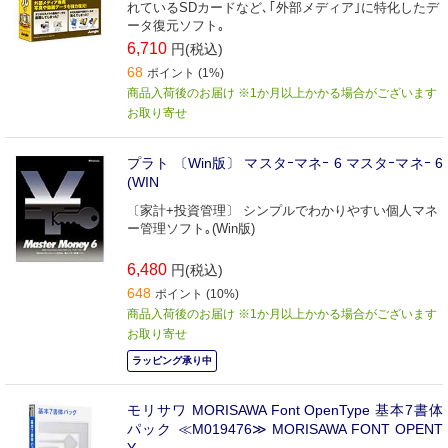
れているSDカードなど､｢外部メディア｣に特化したデ
ータ復元ソフト｡
6,710
円(税込)
68
ポイント (1%)
商品入荷後のお届け ※1か月以上かかる場合がございます
お取り寄せ
プラト 〔Win版〕 マスタｰマネｰ 6 マスタｰマネｰ 6
(WIN
〔家計+投資管理〕 シンプルでわかりやすい個人マネ
ー管理ソフト｡(Win版)
6,480
円(税込)
648
ポイント (10%)
商品入荷後のお届け ※1か月以上かかる場合がございます
お取り寄せ
ラッピング承り中
モリサワ MORISAWA Font OpenType 基本7書体
パック ≪M019476≫ MORISAWA FONT OPENT
Y