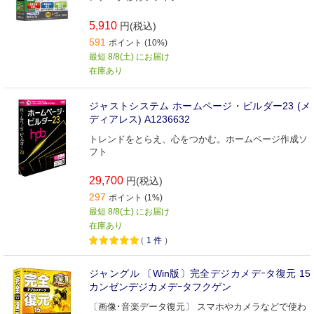
5,910
円(税込)
591
ポイント (10%)
最短 8/8(土) にお届け
在庫あり
ジャストシステム ホームページ・ビルダー23 (メ
ディアレス) A1236632
トレンドをとらえ、心をつかむ。ホームページ作成ソ
フト
29,700
円(税込)
297
ポイント (1%)
最短 8/8(土) にお届け
在庫あり
（
1
件
）
ジャングル 〔Win版〕完全デジカメデｰタ復元 15
カンゼンデジカメデｰタフクゲン
〔画像･音楽データ復元〕 スマホやカメラなどで使わ