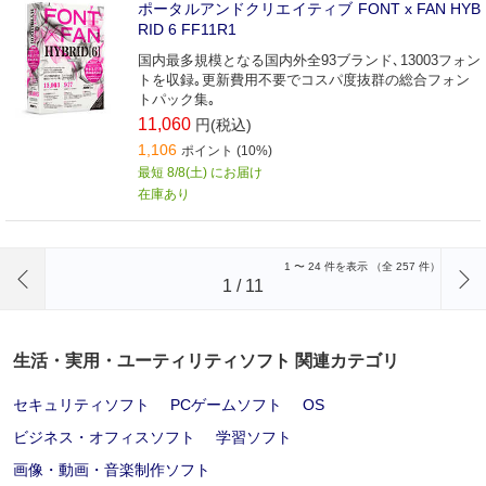
ポータルアンドクリエイティブ FONT x FAN HYB
RID 6 FF11R1
国内最多規模となる国内外全93ブランド､13003フォン
トを収録｡更新費用不要でコスパ度抜群の総合フォン
トパック集｡
11,060
円(税込)
1,106
ポイント (10%)
最短 8/8(土) にお届け
在庫あり
前のページへ
1
〜
24
件を表示 （全
257
件）
1
/
11
生活・実用・ユーティリティソフト 関連カテゴリ
セキュリティソフト
PCゲームソフト
OS
ビジネス・オフィスソフト
学習ソフト
画像・動画・音楽制作ソフト