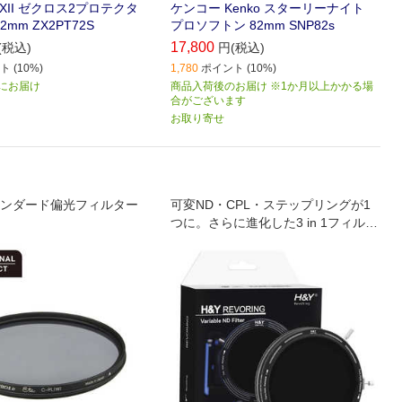
XII ゼクロス2プロテクタ
ケンコー Kenko スターリーナイト
2mm ZX2PT72S
プロソフトン 82mm SNP82s
17,800
(税込)
円(税込)
 (10%)
1,780
ポイント (10%)
) にお届け
商品入荷後のお届け ※1か月以上かかる場
合がございます
お取り寄せ
ンダード偏光フィルター
可変ND・CPL・ステップリングが1
つに。さらに進化した3 in 1フィルタ
ー、Mark IIは強固なロック機構を搭
載。