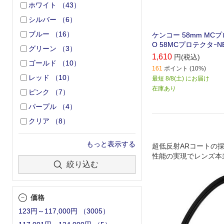
ホワイト
（
43
）
シルバー
（
6
）
ブルー
（
16
）
ケンコー 58mm MC
O 58MCプロテクタｰN
グリーン
（
3
）
1,610
円(税込)
ゴールド
（
10
）
161
ポイント (10%)
レッド
（
10
）
最短 8/8(土) にお届け
在庫あり
ピンク
（
7
）
パープル
（
4
）
クリア
（
8
）
もっと表示する
超低反射ARコートの
性能の実現でレンズ本
絞り込む
極限まで迫る、高性能
ー
価格
123円～117,000円
（
3005
）