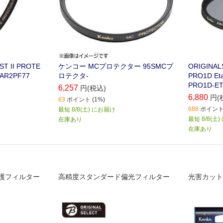
T II PROTE
ケンコー MCプロテクター 95SMCプ
ORIGIN
 AR2PF77
ロテクタ‐
PRO1D E
PRO1D-ET
6,257
円(税込)
6,880
円(
63
ポイント (1%)
688
ポイント 
最短 8/8(土) にお届け
最短 8/8(土
在庫あり
在庫あり
護フィルター
高精度スタンダード偏光フィルター
光害カット