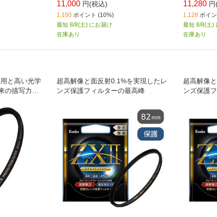
11,000
11,280
円(税込)
円
1,100
ポイント (10%)
1,128
ポイント
最短 8/8(土) にお届け
最短 8/8(土
在庫あり
在庫あり
採用と高い光学
超高解像と面反射0.1%を実現したレ
超高解像と
来の描写力に
ンズ保護フィルターの最高峰
ンズ保護フ
保護フィルタ