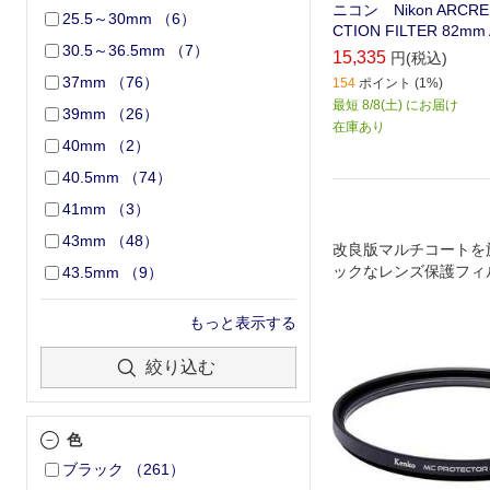
ニコン Nikon ARCRES
25.5～30mm
（
6
）
CTION FILTER 82mm
30.5～36.5mm
（
7
）
15,335
円(税込)
37mm
（
76
）
154
ポイント (1%)
最短 8/8(土) にお届け
39mm
（
26
）
在庫あり
40mm
（
2
）
40.5mm
（
74
）
41mm
（
3
）
43mm
（
48
）
改良版マルチコートを
ックなレンズ保護フィ
43.5mm
（
9
）
もっと表示する
絞り込む
色
ブラック
（
261
）