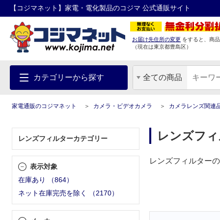
【コジマネット】家電・電化製品のコジマ 公式通販サイト
お届け先住所の変更
をすると、商品
（現在は
東京都
豊島区
）
カテゴリーから探す
全ての商品
家電通販のコジマネット
カメラ・ビデオカメラ
カメラレンズ関連
レンズフィ
レンズフィルターカテゴリー
レンズフィルターの
表示対象
在庫あり
（
864
）
ネット在庫完売を除く
（
2170
）