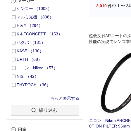
メーカー
3,010
件中
1
〜
24
ケンコー
（
1008
）
マルミ光機
（
898
）
H＆Y
（
294
）
K＆FCONCEPT
（
153
）
超低反射ARコートの
性能の実現でレンズ本
ハクバ
（
131
）
極限まで迫る、高性能
KASE
（
130
）
ー
URTH
（
68
）
ニコン Nikon
（
57
）
NISI
（
42
）
THYPOCH
（
36
）
もっと表示する
絞り込む
ニコン Nikon ARCRES
CTION FILTER 95mm
用途