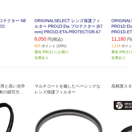
プロテクター NE
ORIGINALSELECT レンズ保護フィ
ORIGIN
EO
ルター PRO1D Eta プロテクター [67
PRO1D E
mm] PRO1D-ETA-PROTECTOR-67
PRO1D-ET
6,050
11,180
円(税込)
円
605
ポイント (10%)
1,118
ポイント
最短 8/8(土) にお届け
最短 8/8(土
在庫あり
在庫あり
採用と高い光学
マルチコートを施したベーシックな
高精度スタ
来の描写力に
レンズ保護フィルター
保護フィルタ