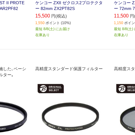
T II PROTE
ケンコー ZXII ゼクロス2プロテクタ
ケンコー Z
 AR2PF82
ー 82mm ZX2PT82S
ー 72mm 7
15,500
11,500
円(税込)
円
1,550
ポイント (10%)
1,150
ポイント
最短 8/8(土) にお届け
最短 8/8(土
在庫あり
在庫あり
施した､ベーシ
高精度スタンダード保護フィルター
高精度スタ
ルター｡