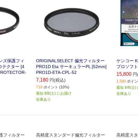
 レンズ保護フィ
ORIGINALSELECT 偏光フィルター
ケンコー K
プロテクター [4
PRO1D Eta サーキュラーPL [52mm]
プロソフトン
-PROTECTOR-
PRO1D-ETA-CPL-52
15,800
円
7,180
円(税込)
1,580
ポイント
718
ポイント (10%)
最短 8/8(土
最短 8/8(土) にお届け
在庫あり
在庫あり
護フィルター
高精度スタンダード偏光フィルター
高精度スタ