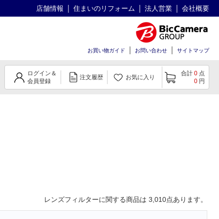
店舗情報
住まいのリフォーム
法人営業
会社概要
お買い物ガイド
お問い合わせ
サイトマップ
ログイン＆
合計
0
点
注文履歴
お気に入り
会員登録
0
円
レンズフィルター
に関する商品は
3,010
点あります。