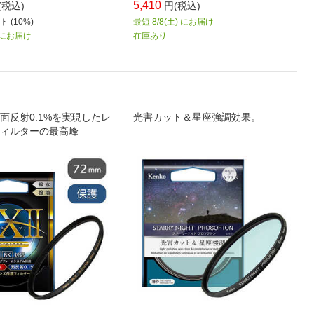
5,410
(税込)
円(税込)
 (10%)
最短 8/8(土) にお届け
) にお届け
在庫あり
面反射0.1%を実現したレ
光害カット＆星座強調効果。
ィルターの最高峰