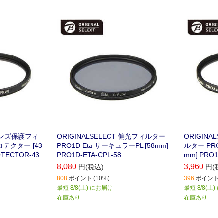
 レンズ保護フィ
ORIGINALSELECT 偏光フィルター
ORIGIN
プロテクター [43
PRO1D Eta サーキュラーPL [58mm]
ルター PRO
OTECTOR-43
PRO1D-ETA-CPL-58
mm] PRO1
8,080
3,960
円(税込)
円(
808
ポイント (10%)
396
ポイント 
最短 8/8(土) にお届け
最短 8/8(土
在庫あり
在庫あり