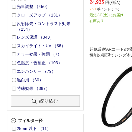
24,935
円(税込)
光量調整
（
450
）
250
ポイント (1%)
クローズアップ
（
131
）
最短 8/8(土) にお届け
在庫あり
反射除去・コントラスト効果
（
234
）
レンズ保護
（
343
）
スカイライト・UV
（
66
）
超低反射ARコートの
カラー効果・強調
（
7
）
性能の実現でレンズ本
極限まで迫る、高性能
色温度・色補正
（
103
）
ー
エンハンサー
（
79
）
黒白用
（
60
）
特殊効果
（
387
）
絞り込む
フィルター径
25mm以下
（
11
）