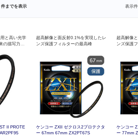
件までを表示
表示件
採用と高い光学
超高解像と面反射0.1%を実現したレ
超高解像と
来の描写力に
ンズ保護フィルターの最高峰
ンズ保護フ
保護フィルタ
T II PROTE
ケンコー ZXII ゼクロス2プロテクタ
ケンコー Z
 AR2PF95
ー 67mm 67mm ZX2PT67S
ー 77mm Z