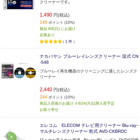
クリーナーです｡
1,490
円(税込)
149
ポイント (10%)
最短 8/9(日) にお届け
在庫あり
（
1
件
）
ナカバヤシ ブルーレイレンズクリーナー 湿式 CN
-548
ブルーレイ再生機器のクリーニングに適したレンズク
リーナー
2,440
円(税込)
244
ポイント (10%)
商品入荷後のお届け ※8/24(月)以降入荷予定
お取り寄せ
エレコム ELECOM テレビ用クリーナー Blu-ray･
マルチレンズクリーナー 乾式 AVD-CKBRDC