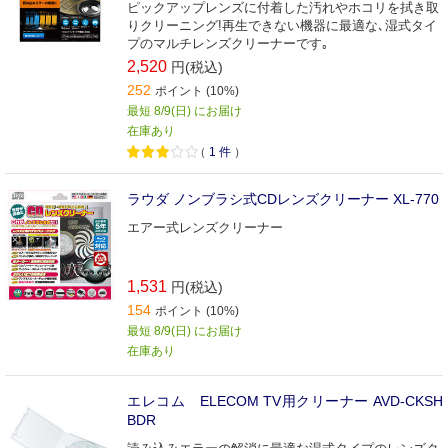
ピックアップレンズに付着した汚れやホコリを拭き取
りクリーニング!再生できない機器に最適な､湿式タイ
プのマルチレンズクリーナーです｡
2,520
円(税込)
252
ポイント (10%)
最短 8/9(日) にお届け
在庫あり
（
1
件
）
ラウダ ノンブラシ式CDレンズクリーナー XL-770
エアー式レンズクリーナー
1,531
円(税込)
154
ポイント (10%)
最短 8/9(日) にお届け
在庫あり
エレコム ELECOM TV用クリーナー AVD-CKSH
BDR