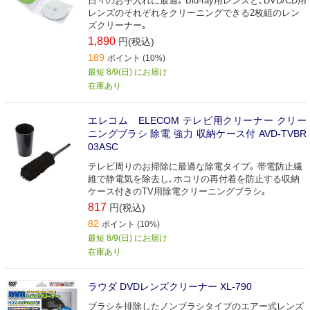
日々のお手入れに最適｡ Blu-ray用レンズと､DVD/CD用
レンズのそれぞれをクリーニングできる2枚組のレン
ズクリーナー｡
1,890
円(税込)
189
ポイント (10%)
最短 8/9(日) にお届け
在庫あり
エレコム ELECOM テレビ用クリーナー クリー
ニングブラシ 除電 強力 収納ケース付 AVD-TVBR
03ASC
テレビ周りのお掃除に最適な除電タイプ｡ 帯電防止繊
維で静電気を除去し､ホコリの再付着を防止する収納
ケース付きのTV用除電クリーニングブラシ｡
817
円(税込)
82
ポイント (10%)
最短 8/9(日) にお届け
在庫あり
ラウダ DVDレンズクリーナー XL-790
ブラシを排除したノンブラシタイプのエアー式レンズ