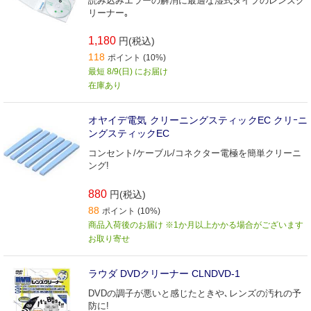
読み込みエラーの解消に最適な湿式タイプのレンズク
リーナー｡
1,180
円(税込)
118
ポイント (10%)
最短 8/9(日) にお届け
在庫あり
オヤイデ電気 クリーニングスティックEC クリｰニ
ングスティックEC
コンセント/ケーブル/コネクター電極を簡単クリーニ
ング!
880
円(税込)
88
ポイント (10%)
商品入荷後のお届け ※1か月以上かかる場合がございます
お取り寄せ
ラウダ DVDクリーナー CLNDVD-1
DVDの調子が悪いと感じたときや､レンズの汚れの予
防に!