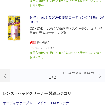
商品入荷後のお届け ※1か月以上かかる場合がございます
お取り寄せ
音光 m’pit！ CD/DVD硬質コーティング剤 8ml DV
HC-802
CD・DVD・BDなどの光学ディスクを傷やホコリ、指
紋から守るコーティング剤
980
円(税込)
98
ポイント (10%)
商品入荷後のお届け ※1か月以上かかる場合がございます
お取り寄せ
前のページへ
1
〜
24
件を表示 （全
44
件）
1
/
2
レンズ・ヘッドクリーナー 関連カテゴリ
オーディオケーブル
マイク
FMアンテナ