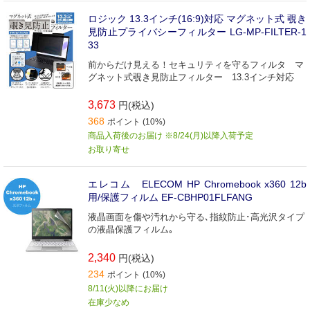
ロジック 13.3インチ(16:9)対応 マグネット式 覗き
見防止プライバシーフィルター LG-MP-FILTER-1
33
前からだけ見える！セキュリティを守るフィルタ マ
グネット式覗き見防止フィルター 13.3インチ対応
3,673
円(税込)
368
ポイント (10%)
商品入荷後のお届け ※8/24(月)以降入荷予定
お取り寄せ
エレコム ELECOM HP Chromebook x360 12b
用/保護フィルム EF-CBHP01FLFANG
液晶画面を傷や汚れから守る､指紋防止･高光沢タイプ
の液晶保護フィルム｡
2,340
円(税込)
234
ポイント (10%)
8/11(火)以降にお届け
在庫少なめ