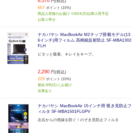
6,570
円(税込)
657
ポイント (10%)
商品入荷後のお届け ※8/24(月)以降入荷予定
お取り寄せ
ナカバヤシ MacBookAir M2チップ搭載モデル(13.
6インチ)用フィルム 高精細反射防止 SF-MBA1302
FLH
ピタッと吸着、キレイをキープ。
2,290
円(税込)
229
ポイント (10%)
最短 8/9(日) にお届け
在庫あり
ナカバヤシ MacBookAir 15インチ用 覗き見防止フ
ィルタ SF-MBA1501FLGPV
左右からの視線を防ぐ！のぞき見防止フィルタ