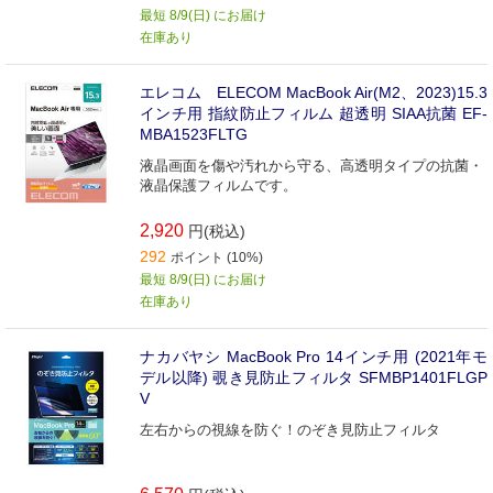
最短 8/9(日) にお届け
在庫あり
エレコム ELECOM MacBook Air(M2、2023)15.3
インチ用 指紋防止フィルム 超透明 SIAA抗菌 EF-
MBA1523FLTG
液晶画面を傷や汚れから守る、高透明タイプの抗菌・
液晶保護フィルムです。
2,920
円(税込)
292
ポイント (10%)
最短 8/9(日) にお届け
在庫あり
ナカバヤシ MacBook Pro 14インチ用 (2021年モ
デル以降) 覗き見防止フィルタ SFMBP1401FLGP
V
左右からの視線を防ぐ！のぞき見防止フィルタ