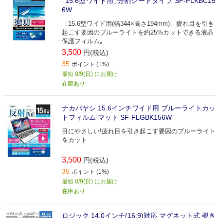
｢15.6型ワイド用｣分割シートタイプ SF-FLKBC15
6W
〔15.6型ワイド用(幅344×高さ194mm)〕疲れ目を引き
起こす要因のブルーライトを約25%カットできる液晶
保護フィルム｡
3,500
円(税込)
35
ポイント (1%)
最短 8/9(日) にお届け
在庫あり
ナカバヤシ 15.6インチワイド用 ブルーライトカッ
トフィルム マット SF-FLGBK156W
目にやさしい!疲れ目を引き起こす要因のブルーライト
をカット
3,500
円(税込)
35
ポイント (1%)
最短 8/9(日) にお届け
在庫あり
ロジック 14.0インチ(16:9)対応 マグネット式 覗き