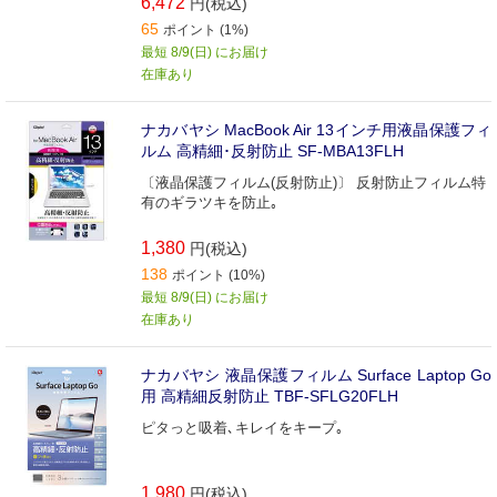
6,472
円(税込)
65
ポイント (1%)
最短 8/9(日) にお届け
在庫あり
ナカバヤシ MacBook Air 13インチ用液晶保護フィ
ルム 高精細･反射防止 SF-MBA13FLH
〔液晶保護フィルム(反射防止)〕 反射防止フィルム特
有のギラツキを防止｡
1,380
円(税込)
138
ポイント (10%)
最短 8/9(日) にお届け
在庫あり
ナカバヤシ 液晶保護フィルム Surface Laptop Go
用 高精細反射防止 TBF-SFLG20FLH
ピタっと吸着､キレイをキープ｡
1,980
円(税込)