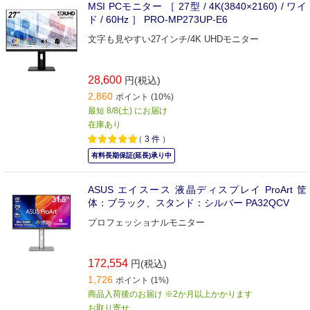
MSI PCモニター ［ 27型 / 4K(3840×2160) / ワイ
ド / 60Hz ］ PRO-MP273UP-E6
文字も見やすい27インチ/4K UHDモニター
28,600
円(税込)
2,860
ポイント (10%)
最短 8/8(土) にお届け
在庫あり
（
3
件
）
有料長期保証(延長)承り中
ASUS エイスース 液晶ディスプレイ ProArt 筐
体：ブラック、スタンド：シルバー PA32QCV
プロフェッショナルモニター
172,554
円(税込)
1,726
ポイント (1%)
商品入荷後のお届け ※2か月以上かかります
お取り寄せ