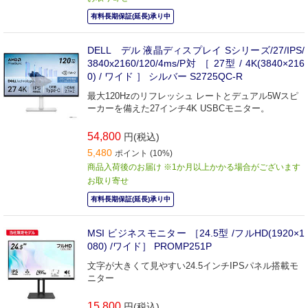
有料長期保証(延長)承り中
DELL デル 液晶ディスプレイ Sシリーズ/27/IPS/
3840x2160/120/4ms/P対 ［ 27型 / 4K(3840×216
0) / ワイド ］ シルバー S2725QC-R
最大120Hzのリフレッシュ レートとデュアル5Wスピ
ーカーを備えた27インチ4K USBCモニター。
54,800
円(税込)
5,480
ポイント (10%)
商品入荷後のお届け ※1か月以上かかる場合がございます
お取り寄せ
有料長期保証(延長)承り中
MSI ビジネスモニター ［24.5型 /フルHD(1920×1
080) /ワイド］ PROMP251P
文字が大きくて見やすい24.5インチIPSパネル搭載モ
ニター
15,800
円(税込)