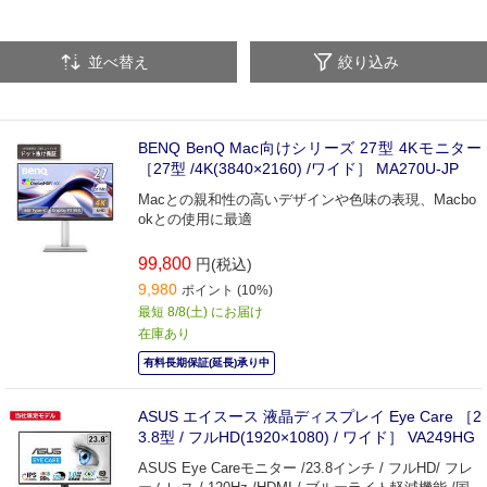
並べ替え
絞り込み
BENQ BenQ Mac向けシリーズ 27型 4Kモニター
［27型 /4K(3840×2160) /ワイド］ MA270U-JP
Macとの親和性の高いデザインや色味の表現、Macbo
okとの使用に最適
99,800
円(税込)
9,980
ポイント (10%)
最短 8/8(土) にお届け
在庫あり
有料長期保証(延長)承り中
ASUS エイスース 液晶ディスプレイ Eye Care ［2
3.8型 / フルHD(1920×1080) / ワイド］ VA249HG
ASUS Eye Careモニター /23.8インチ / フルHD/ フレ