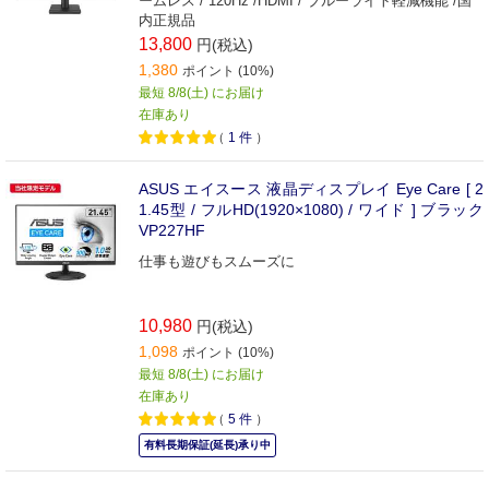
ームレス / 120Hz /HDMI / ブルーライト軽減機能 /国
内正規品
13,800
円(税込)
1,380
ポイント (10%)
最短 8/8(土) にお届け
在庫あり
（
1
件
）
ASUS エイスース 液晶ディスプレイ Eye Care [ 2
1.45型 / フルHD(1920×1080) / ワイド ] ブラック
VP227HF
仕事も遊びもスムーズに
10,980
円(税込)
1,098
ポイント (10%)
最短 8/8(土) にお届け
在庫あり
（
5
件
）
有料長期保証(延長)承り中