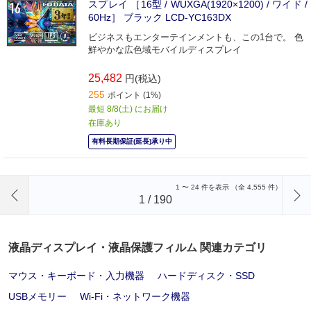
スプレイ ［16型 / WUXGA(1920×1200) / ワイド /
60Hz］ ブラック LCD-YC163DX
ビジネスもエンターテインメントも、この1台で。 色
鮮やかな広色域モバイルディスプレイ
25,482
円(税込)
255
ポイント (1%)
最短 8/8(土) にお届け
在庫あり
有料長期保証(延長)承り中
前のページへ
1
〜
24
件を表示 （全
4,555
件）
1
/
190
液晶ディスプレイ・液晶保護フィルム 関連カテゴリ
マウス・キーボード・入力機器
ハードディスク・SSD
USBメモリー
Wi-Fi・ネットワーク機器