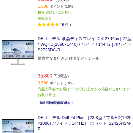
1,580
ポイント (10%)
最短 8/8(土) にお届け
在庫あり
（
6
件
）
DELL デル 液晶ディスプレイ Dell 27 Plus [ 27型
/ WQHD(2560×1440) / ワイド / 144Hz ] ホワイト
S2725DC-R
驚異的な奥行きと鮮明なディテール
35,800
円(税込)
3,580
ポイント (10%)
商品入荷後のお届け ※1か月以上かかる場合がございます
お取り寄せ
有料長期保証(延長)承り中
DELL デル Dell 24 Plus ［23.8型 / フルHD(1920
×1080) / ワイド / 144Hz］ ホワイト S2425HSM-
R