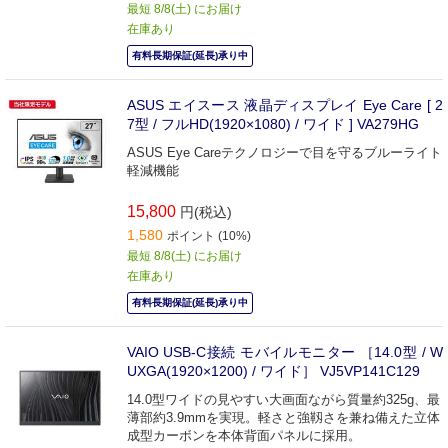
最短 8/8(土) にお届け
在庫あり
有料長期保証(延長)承り中
ASUS エイスース 液晶ディスプレイ Eye Care [ 2
7型 / フルHD(1920×1080) / ワイド ] VA279HG
ASUS Eye Careテクノロジーで目を守るブルーライト
軽減機能
15,800
円(税込)
1,580
ポイント (10%)
最短 8/8(土) にお届け
在庫あり
有料長期保証(延長)承り中
VAIO USB-C接続 モバイルモニター ［14.0型 / W
UXGA(1920×1200) / ワイド］ VJ5VP141C129
14.0型ワイドの見やすい大画面ながら質量約325g、最
薄部約3.9mmを実現。軽さと強靱さを兼ね備えた立体
成型カーボンを本体背面パネルに採用。