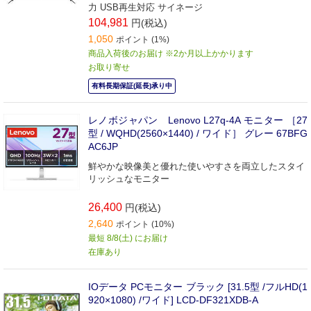
力 USB再生対応 サイネージ
104,981
円(税込)
1,050
ポイント (1%)
商品入荷後のお届け ※2か月以上かかります
お取り寄せ
有料長期保証(延長)承り中
レノボジャパン Lenovo L27q-4A モニター ［27
型 / WQHD(2560×1440) / ワイド］ グレー 67BFG
AC6JP
鮮やかな映像美と優れた使いやすさを両立したスタイ
リッシュなモニター
26,400
円(税込)
2,640
ポイント (10%)
最短 8/8(土) にお届け
在庫あり
IOデータ PCモニター ブラック [31.5型 /フルHD(1
920×1080) /ワイド] LCD-DF321XDB-A