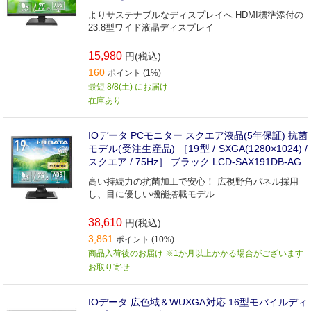
よりサステナブルなディスプレイへ HDMI標準添付の
23.8型ワイド液晶ディスプレイ
15,980
円(税込)
160
ポイント (1%)
最短 8/8(土) にお届け
在庫あり
IOデータ PCモニター スクエア液晶(5年保証) 抗菌
モデル(受注生産品) ［19型 / SXGA(1280×1024) /
スクエア / 75Hz］ ブラック LCD-SAX191DB-AG
高い持続力の抗菌加工で安心！ 広視野角パネル採用
し、目に優しい機能搭載モデル
38,610
円(税込)
3,861
ポイント (10%)
商品入荷後のお届け ※1か月以上かかる場合がございます
お取り寄せ
IOデータ 広色域＆WUXGA対応 16型モバイルディ