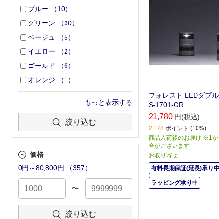
ブルー
（
10
）
グリーン
（
30
）
ベージュ
（
5
）
イエロー
（
2
）
ゴールド
（
6
）
オレンジ
（
1
）
フォレスト LEDダブル
もっと表示する
S-1701-GR
21,780
円(税込)
絞り込む
2,178
ポイント (10%)
商品入荷後のお届け ※1
合がございます
価格
お取り寄せ
0円～80,800円
（
357
）
有料長期保証(延長)承り
ラッピング承り中
〜
絞り込む