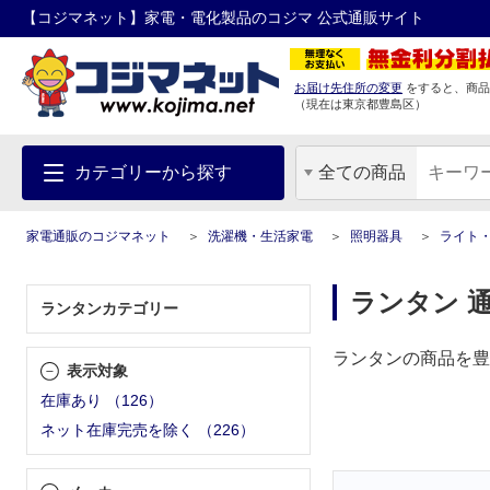
【コジマネット】家電・電化製品のコジマ 公式通販サイト
お届け先住所の変更
をすると、商品
（現在は
東京都
豊島区
）
カテゴリーから探す
全ての商品
家電通販のコジマネット
洗濯機・生活家電
照明器具
ライト
ランタン 
ランタンカテゴリー
ランタンの商品を豊
表示対象
在庫あり
（
126
）
ネット在庫完売を除く
（
226
）