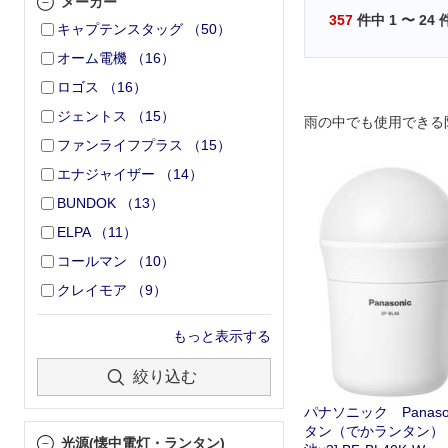
メーカー
357
件中
1
〜
24
キャプテンスタッグ
（
50
）
オーム電機
（
16
）
ロゴス
（
16
）
ジェントス
（
15
）
雨の中でも使用できる
ファンライフプラス
（
15
）
エナジャイザー
（
14
）
BUNDOK
（
13
）
ELPA
（
11
）
コールマン
（
10
）
クレイモア
（
9
）
もっと表示する
絞り込む
パナソニック Panaso
タン（でかランタン） [
光源(懐中電灯・ランタン)