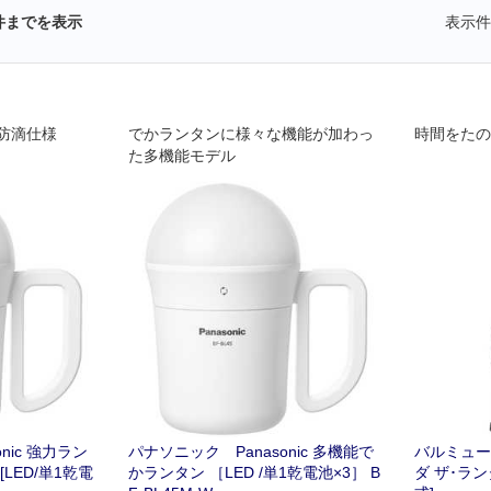
件までを表示
表示件
防滴仕様
でかランタンに様々な機能が加わっ
時間をたの
た多機能モデル
nic 強力ラン
パナソニック Panasonic 多機能で
バルミューダ
LED/単1乾電
かランタン ［LED /単1乾電池×3］ B
ダ ザ･ランタ