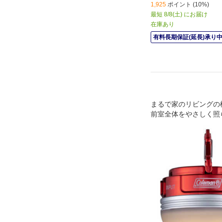
1,925
ポイント (10%)
最短 8/8(土) にお届け
在庫あり
有料長期保証(延長)承り
まるで家のリビングの
前室全体をやさしく照
式ライト