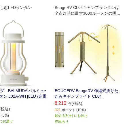
しむLEDランタン
BougeRV CL04キャンプランタンは
全点灯時に最大3000ルーメンの明る
さがあり、50平方メートルの広い範
囲を照らします。
 BALMUDA バルミュｰ
BOUGERV BougeRV 伸縮式折りた
ン L02A-WH [LED /充電
たみキャンプライト CL04
8,210
円(税込)
(税込)
821
ポイント (10%)
(5%)
最短 8/8(土) にお届け
) にお届け
在庫あり