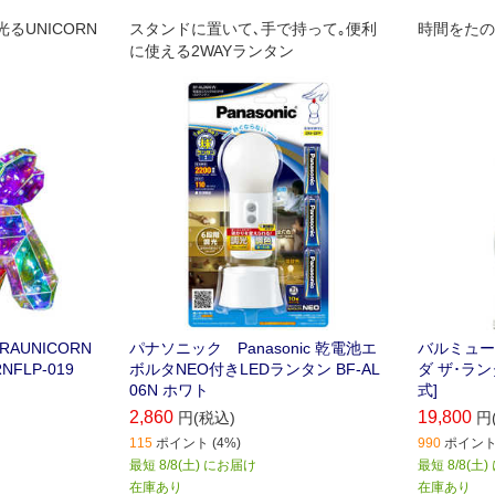
るUNICORN
スタンドに置いて､手で持って｡便利
時間をたの
に使える2WAYランタン
AUNICORN
パナソニック Panasonic 乾電池エ
バルミューダ
RNFLP-019
ボルタNEO付きLEDランタン BF-AL
ダ ザ･ランタ
06N ホワト
式]
2,860
19,800
円(税込)
円
115
ポイント (4%)
990
ポイント 
最短 8/8(土) にお届け
最短 8/8(土
在庫あり
在庫あり