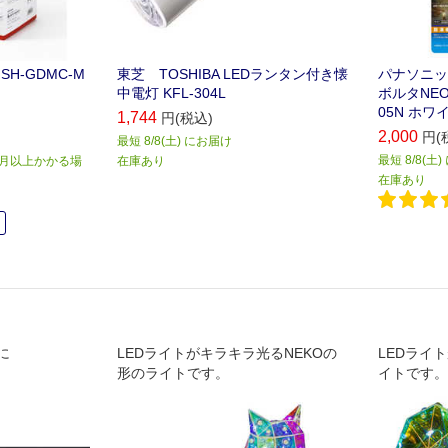
SH-GDMC-M
東芝 TOSHIBA LEDランタン付き懐
パナソニック
中電灯 KFL-304L
ボルタNEO
05N ホワ
1,744
円(税込)
2,000
円(
最短 8/8(土) にお届け
最短 8/8(土
か月以上かかる場
在庫あり
在庫あり
中
に
LEDライトがキラキラ光るNEKOの
LEDライ
形のライトです。
イトです。