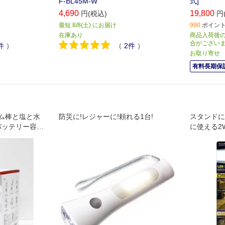
F-BL45M-W
式]
4,690
19,800
円(税込)
円
最短 8/8(土) にお届け
990
ポイント 
在庫あり
商品入荷後の
合がござい
件
）
（
2
件
）
お取り寄せ
有料長期保証
ム棒と塩と水
防災に!レジャーに!頼れる1台!
スタンドに
バッテリー容量
に使える2
充電で約2.5回
懐中電灯のみの
グネシウム棒1
す｡