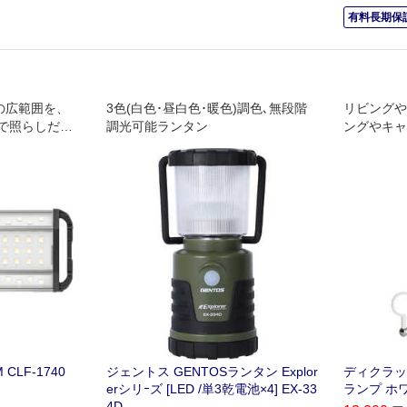
有料長期保証
の広範囲を、
3色(白色･昼白色･暖色)調色､無段階
リビングや
で照らしだし
調光可能ランタン
ングやキャ
CLF-1740
ジェントス GENTOSランタン Explor
ディクラッ
erシリｰズ [LED /単3乾電池×4] EX-33
ランプ ホワ
4D