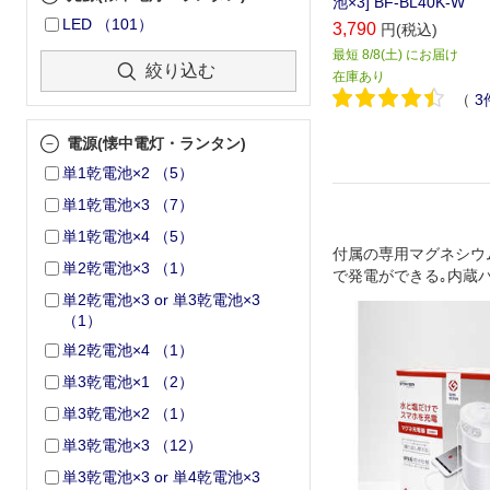
池×3] BF-BL40K-W
LED
（
101
）
3,790
円(税込)
最短 8/8(土) にお届け
絞り込む
在庫あり
（
3
電源(懐中電灯・ランタン)
単1乾電池×2
（
5
）
単1乾電池×3
（
7
）
単1乾電池×4
（
5
）
付属の専用マグネシウ
単2乾電池×3
（
1
）
で発電ができる｡内蔵
約2700mAのスマホの
単2乾電池×3 or 単3乾電池×3
分LEDランタン/LED
（
1
）
使用なら約24時間※マ
単2乾電池×4
（
1
）
本の使用目安になりま
単3乾電池×1
（
2
）
単3乾電池×2
（
1
）
単3乾電池×3
（
12
）
単3乾電池×3 or 単4乾電池×3