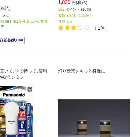
1,820
円(税込)
(税込)
182
ポイント (10%)
(5%)
最短 8/8(土) にお届け
お届け ※1か月以上かかる場
在庫あり
ます
（
1
件
）
(延長)承り中
置いて､手で持って｡便利
灯り音楽をもっと身近に
WAYランタン