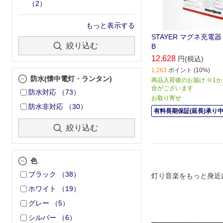
（
2
）
もっと表示する
STAYER マグネ充電器 
絞り込む
B
12,628
円(税込)
1,263
ポイント (10%)
防水(懐中電灯・ランタン)
商品入荷後のお届け ※1
合がございます
防水対応
（
73
）
お取り寄せ
防水非対応
（
30
）
有料長期保証(延長)承り
絞り込む
色
ブラック
（
38
）
灯り音楽をもっと身近
ホワイト
（
19
）
グレー
（
5
）
シルバー
（
6
）