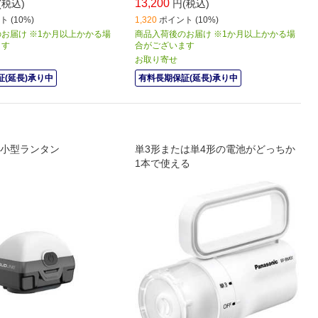
13,200
(税込)
円(税込)
 (10%)
1,320
ポイント (10%)
お届け ※1か月以上かかる場
商品入荷後のお届け ※1か月以上かかる場
ます
合がございます
お取り寄せ
(延長)承り中
有料長期保証(延長)承り中
小型ランタン
単3形または単4形の電池がどっちか
1本で使える