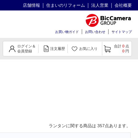
店舗情報
住まいのリフォーム
法人営業
会社概要
お買い物ガイド
お問い合わせ
サイトマップ
ログイン＆
合計
0
点
注文履歴
お気に入り
会員登録
0
円
ランタン
に関する商品は
357
点あります。