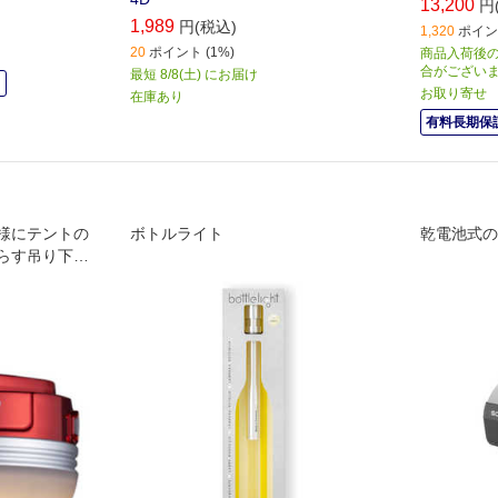
13,200
円
1,989
円(税込)
1,320
ポイント
20
ポイント (1%)
商品入荷後の
合がござい
最短 8/8(土) にお届け
中
お取り寄せ
在庫あり
有料長期保証
様にテントの
ボトルライト
乾電池式の
らす吊り下げ