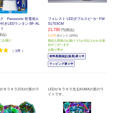
 Panasonic 乾電池エ
フォレスト LEDダブルスピｰカｰ FW
付きLEDランタン BF-AL
S1703CM
イト
21,780
円(税込)
税込)
2,178
ポイント (10%)
) にお届け
商品入荷後のお届け ※1か月以上かかる場
合がございます
お取り寄せ
（
1
件
）
有料長期保証(延長)承り中
ラッピング承り中
トがキラキラZOUの形のラ
LEDがキラキラ光るKUMAの形のラ
イトです。