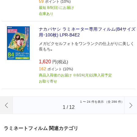
59
ポイント (10%)
最短 8/9(日) にお届け
在庫あり
ナカバヤシ ラミネーター専用フィルム(B4サイズ
用･100枚) LPR‐B4E2
メガピクセルフォトをワンランクの仕上がりに美しく
長もち｡
1,620
円(税込)
162
ポイント (10%)
商品入荷後のお届け ※8/24(月)以降入荷予定
お取り寄せ
前のページへ
1
〜
24
件を表示 （全
286
件）
1
/
12
ラミネートフィルム 関連カテゴリ