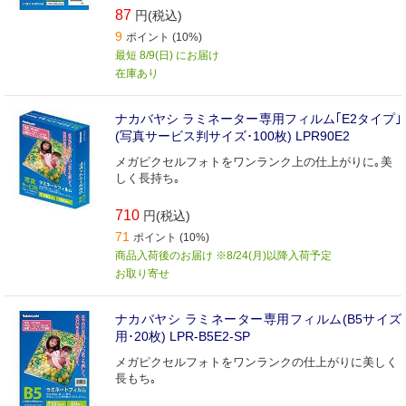
87
円(税込)
9
ポイント (10%)
最短 8/9(日) にお届け
在庫あり
ナカバヤシ ラミネーター専用フィルム｢E2タイプ｣
(写真サービス判サイズ･100枚) LPR90E2
メガピクセルフォトをワンランク上の仕上がりに｡美
しく長持ち｡
710
円(税込)
71
ポイント (10%)
商品入荷後のお届け ※8/24(月)以降入荷予定
お取り寄せ
ナカバヤシ ラミネーター専用フィルム(B5サイズ
用･20枚) LPR‐B5E2‐SP
メガピクセルフォトをワンランクの仕上がりに美しく
長もち｡