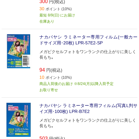
300
円(税込)
30
ポイント (10%)
最短 8/9(日) にお届け
在庫あり
ナカバヤシ ラミネーター専用フィルム(一般カー
ドサイズ用･20枚) LPR‐57E2‐SP
メガピクセルフォトをワンランクの仕上がりに美しく
長もち｡
94
円(税込)
10
ポイント (10%)
商品入荷後のお届け ※8/24(月)以降入荷予定
お取り寄せ
ナカバヤシ ラミネーター専用フィルム(写真L判サ
イズ用･100枚) LPR‐B7E2
メガピクセルフォトをワンランクの仕上がりに美しく
長もち｡
503
円(税込)