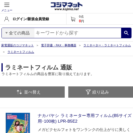
メニュー
0
点
ログイン/新規会員登録
0
円
全ての商品
家電通販のコジマネット
電子辞書・FAX・事務機器
ラミネーター・ラミネートフィルム
ラミネートフィルム
ラミネートフィルム 通販
ラミネートフィルムの商品を豊富に取り揃えております。
並べ替え
絞り込み
ナカバヤシ ラミネーター専用フィルム(B5サイズ
用･100枚) LPR‐B5E2
メガピクセルフォトをワンランクの仕上がりに美しく