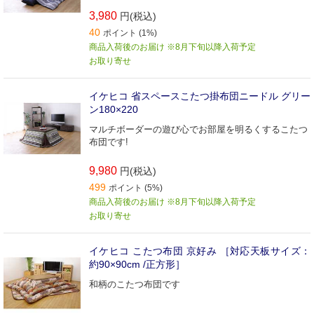
3,980
円(税込)
40
ポイント (1%)
商品入荷後のお届け ※8月下旬以降入荷予定
お取り寄せ
イケヒコ 省スペースこたつ掛布団ニードル グリー
ン180×220
マルチボーダーの遊び心でお部屋を明るくするこたつ
布団です!
9,980
円(税込)
499
ポイント (5%)
商品入荷後のお届け ※8月下旬以降入荷予定
お取り寄せ
イケヒコ こたつ布団 京好み ［対応天板サイズ：
約90×90cm /正方形］
和柄のこたつ布団です