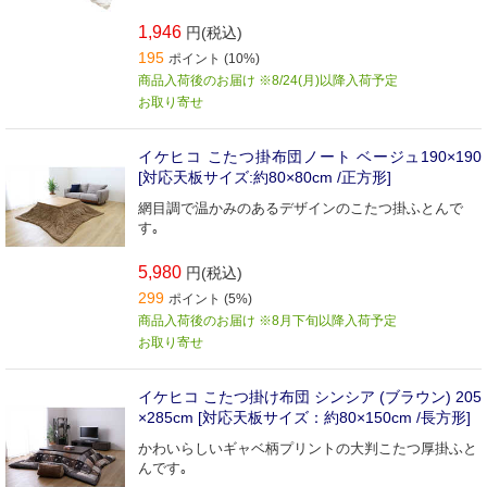
1,946
円(税込)
195
ポイント (10%)
商品入荷後のお届け ※8/24(月)以降入荷予定
お取り寄せ
イケヒコ こたつ掛布団ノート ベージュ190×190
[対応天板サイズ:約80×80cm /正方形]
網目調で温かみのあるデザインのこたつ掛ふとんで
す｡
5,980
円(税込)
299
ポイント (5%)
商品入荷後のお届け ※8月下旬以降入荷予定
お取り寄せ
イケヒコ こたつ掛け布団 シンシア (ブラウン) 205
×285cm [対応天板サイズ：約80×150cm /長方形]
かわいらしいギャベ柄プリントの大判こたつ厚掛ふと
んです｡