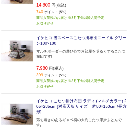
14,800
円(税込)
740
ポイント (5%)
商品入荷後のお届け ※8月下旬以降入荷予定
お取り寄せ
イケヒコ 省スペースこたつ掛布団ニードル グリー
ン180×180
マルチボーダーの遊び心でお部屋を明るくするこたつ
布団です!
7,980
円(税込)
399
ポイント (5%)
商品入荷後のお届け ※8月下旬以降入荷予定
お取り寄せ
イケヒコ こたつ掛け布団 ラディ (マルチカラー) 2
05×285cm [対応天板サイズ：約80×150cm /長方
形]
落ち着きのあるギャベ柄の大判こたつ厚掛ふとんで
す｡