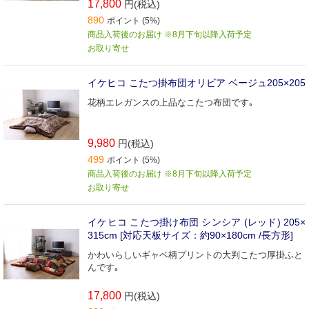
17,800
円(税込)
890
ポイント (5%)
商品入荷後のお届け ※8月下旬以降入荷予定
お取り寄せ
イケヒコ こたつ掛布団オリビア ベージュ205×205
花柄エレガンスの上品なこたつ布団です｡
9,980
円(税込)
499
ポイント (5%)
商品入荷後のお届け ※8月下旬以降入荷予定
お取り寄せ
イケヒコ こたつ掛け布団 シンシア (レッド) 205×
315cm [対応天板サイズ：約90×180cm /長方形]
かわいらしいギャベ柄プリントの大判こたつ厚掛ふと
んです｡
17,800
円(税込)