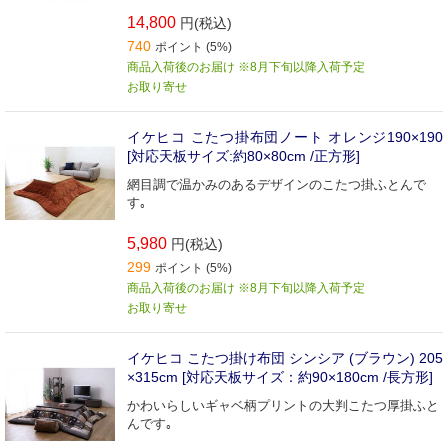
14,800
円(税込)
740
ポイント (5%)
商品入荷後のお届け ※8月下旬以降入荷予定
お取り寄せ
イケヒコ こたつ掛布団ノート オレンジ190×190
[対応天板サイズ:約80×80cm /正方形]
網目調で温かみのあるデザインのこたつ掛ふとんで
す｡
5,980
円(税込)
299
ポイント (5%)
商品入荷後のお届け ※8月下旬以降入荷予定
お取り寄せ
イケヒコ こたつ掛け布団 シンシア (ブラウン) 205
×315cm [対応天板サイズ：約90×180cm /長方形]
かわいらしいギャベ柄プリントの大判こたつ厚掛ふと
んです｡