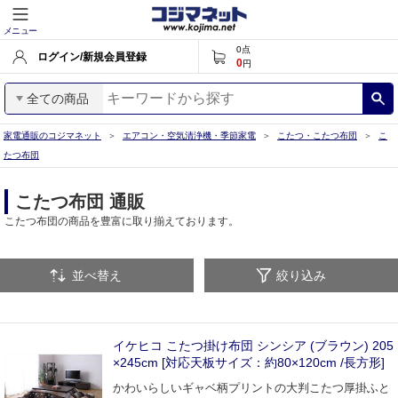
メニュー
0
点
ログイン/新規会員登録
0
円
全ての商品
家電通販のコジマネット
エアコン・空気清浄機・季節家電
こたつ・こたつ布団
こ
たつ布団
こたつ布団 通販
こたつ布団の商品を豊富に取り揃えております。
並べ替え
絞り込み
イケヒコ こたつ掛け布団 シンシア (ブラウン) 205
×245cm [対応天板サイズ：約80×120cm /長方形]
かわいらしいギャベ柄プリントの大判こたつ厚掛ふと