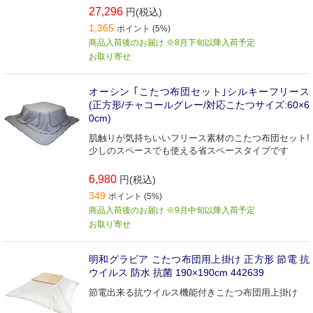
27,296
円(税込)
1,365
ポイント (5%)
商品入荷後のお届け ※8月下旬以降入荷予定
お取り寄せ
オーシン ｢こたつ布団セット｣シルキーフリース
(正方形/チャコールグレー/対応こたつサイズ:60×6
0cm)
肌触りが気持ちいいフリース素材のこたつ布団セット!
少しのスペースでも使える省スペースタイプです
6,980
円(税込)
349
ポイント (5%)
商品入荷後のお届け ※9月中旬以降入荷予定
お取り寄せ
明和グラビア こたつ布団用上掛け 正方形 節電 抗
ウイルス 防水 抗菌 190×190cm 442639
節電出来る抗ウイルス機能付きこたつ布団用上掛け