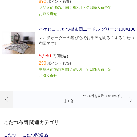
890
ポイント (5%)
商品入荷後のお届け ※8月下旬以降入荷予定
お取り寄せ
イケヒコ こたつ掛布団ニードル グリーン190×190
マルチボーダーの遊び心でお部屋を明るくするこたつ
布団です!
5,980
円(税込)
299
ポイント (5%)
商品入荷後のお届け ※8月下旬以降入荷予定
お取り寄せ
前のページへ
1
〜
24
件を表示 （全
169
件）
1
/
8
こたつ布団 関連カテゴリ
こたつ
こたつ関連品