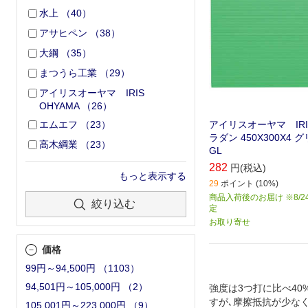
水上
（
40
）
アサヒペン
（
38
）
大綱
（
35
）
まつうら工業
（
29
）
アイリスオーヤマ IRIS
OHYAMA
（
26
）
アイリスオーヤマ IRIS
エムエフ
（
23
）
ラダン 450X300X4 グ
高木綱業
（
23
）
GL
282
円(税込)
もっと表示する
29
ポイント (10%)
商品入荷後のお届け ※8/2
絞り込む
定
お取り寄せ
価格
99円～94,500円
（
1103
）
94,501円～105,000円
（
2
）
強度は3つ打に比べ40
すが､摩擦抵抗が少な
105,001円～223,000円
（
9
）