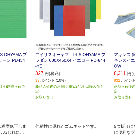
 OHYAMA プ
アイリスオーヤマ IRIS OHYAMA プ
アキレス 
リーン PD434
ラダン 600X450X4 イエロー PD-644
キレスイエロ
-YE
OW
327
8,311
円(税込)
円(
33
ポイント (10%)
832
ポイント 
4(月)以降入荷予
商品入荷後のお届け ※8/24(月)以降入荷予
商品入荷後のお
定
定
お取り寄せ
お取り寄せ
%程度低下しま
伸縮性に優れたゴムネットです｡
5つ折りに
く､ねじれにく
に便利なプ