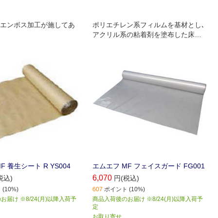
エンボス加工が施してあ
ポリエチレン系フィルムを基材とし､
アクリル系の粘着剤を塗布した床養
生シートです｡
F 養生シート R YS004
エムエフ MF フェイスガード FG001
6,070
税込)
円(税込)
(10%)
607
ポイント (10%)
届け ※8/24(月)以降入荷予
商品入荷後のお届け ※8/24(月)以降入荷予
定
お取り寄せ