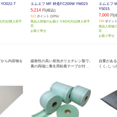
YO022-T
エムエフ MF 枠造FC200W YW023
エムエフ M
YS015
5,214
円(税込)
7,000
円(
522
ポイント (10%)
700
ポイント 
4(月)以降入荷予
商品入荷後のお届け ※8/24(月)以降入荷予
定
商品入荷後のお
定
お取り寄せ
お取り寄せ
どから内容物を
緩衝性の高い発泡ポリエチレン製で､
自重がある
裏の両端に養生用粘着テープが付い
くく､しっ
ています｡