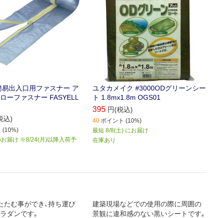
簡易出入口用ファスナー ア
ユタカメイク #3000ODグリーンシー
ーファスナー FASYELL
ト 1.8mx1.8m OGS01
395
円(税込)
税込)
40
ポイント (10%)
(10%)
最短 8/8(土) にお届け
届け ※8/24(月)以降入荷予
在庫あり
たたむ事ができ､持ち運び
建築現場などでの使用の際に周囲の
ラダンです｡
景観に違和感のない黒いシートです｡