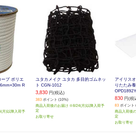
ロープ ポリエ
ユタカメイク ユタカ 多目的ゴムネッ
アイリスオー
mm×30m R
ト CGN-1012
りたたみ養生
OPD1892
3,830
円(税込)
830
円(税
383
ポイント (10%)
83
ポイント (
商品入荷後のお届け ※8/24(月)以降入荷予
定
4(月)以降入荷予
商品入荷後のお
定
お取り寄せ
お取り寄せ