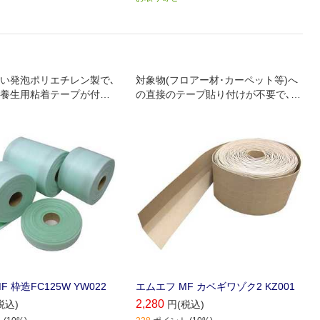
い発泡ポリエチレン製で､
対象物(フロアー材･カーペット等)へ
養生用粘着テープが付い
の直接のテープ貼り付けが不要で､糊
残りの心配がありません｡
 枠造FC125W YW022
エムエフ MF カベギワゾク2 KZ001
2,280
税込)
円(税込)