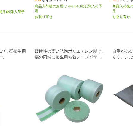
436
ポイント (10%)
285
ポイント 
商品入荷後のお届け ※8/24(月)以降入荷予
商品入荷後のお
定
定
4(月)以降入荷予
お取り寄せ
お取り寄せ
なく､壁養生用
緩衝性の高い発泡ポリエチレン製で､
自重がある
す｡
裏の両端に養生用粘着テープが付い
くく､しっ
ています｡