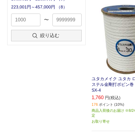
いロープです｡
223,001円～457,000円
（
8
）
〜
絞り込む
ユタカメイク ユタカ 
ステル金剛打ボビン巻 6
SX-4
1,760
円(税込)
176
ポイント (10%)
商品入荷後のお届け ※8/2
定
お取り寄せ