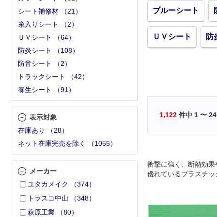
ブルーシート
シート補修材
（
21
）
糸入りシート
（
2
）
ＵＶシート
防
ＵＶシート
（
64
）
防炎シート
（
108
）
防音シート
（
2
）
トラックシート
（
42
）
養生シート
（
91
）
1,122
件中
1
〜
24
表示対象
在庫あり
（
28
）
ネット在庫完売を除く
（
1055
）
衝撃に強く、断熱効果
メーカー
優れているプラスチッ
です。
ユタカメイク
（
374
）
トラスコ中山
（
348
）
萩原工業
（
80
）