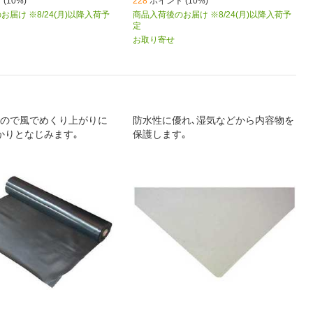
(10%)
228
ポイント (10%)
届け ※8/24(月)以降入荷予
商品入荷後のお届け ※8/24(月)以降入荷予
定
お取り寄せ
ので風でめくり上がりに
防水性に優れ､湿気などから内容物を
かりとなじみます｡
保護します｡