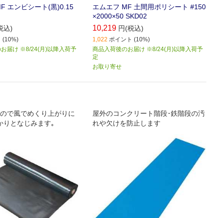
F エンビシート(黒)0.15
エムエフ MF 土間用ポリシート #150
×2000×50 SKD02
10,219
税込)
円(税込)
(10%)
1,022
ポイント (10%)
届け ※8/24(月)以降入荷予
商品入荷後のお届け ※8/24(月)以降入荷予
定
お取り寄せ
ので風でめくり上がりに
屋外のコンクリート階段･鉄階段の汚
かりとなじみます｡
れや欠けを防止します