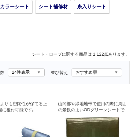
カラーシート
シート補修材
糸入りシート
シート・ロープ
に関する商品は
1,122
点あります。
数
並び替え
よりも密閉性が保てる上
山間部や緑地地帯で使用の際に周囲
場に後付可能です｡
の景観のよいODグリーンシートで
す｡