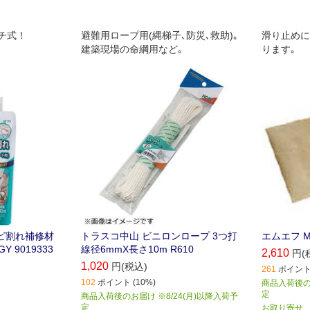
チ式！
避難用ロープ用(縄梯子､防災､救助)｡
滑り止めに
建築現場の命綱用など｡
ります｡
ヒビ割れ補修材
トラスコ中山 ビニロンロープ 3つ打
エムエフ M
Y 9019333
線径6mmX長さ10m R610
2,610
円(
1,020
円(税込)
261
ポイント 
102
ポイント (10%)
商品入荷後のお
定
商品入荷後のお届け ※8/24(月)以降入荷予
定
お取り寄せ