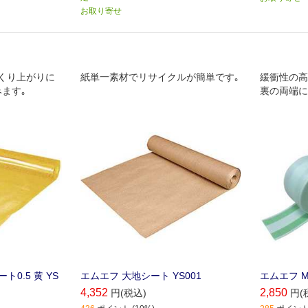
お取り寄せ
くり上がりに
紙単一素材でリサイクルが簡単です｡
緩衝性の高
ます｡
裏の両端に
ています｡
ト0.5 黄 YS
エムエフ 大地シート YS001
エムエフ MF
4,352
2,850
円(税込)
円(