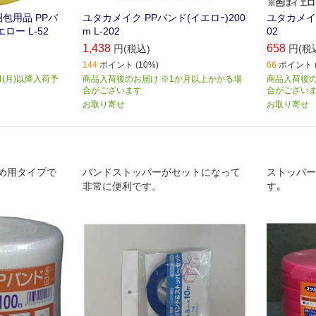
包用品 PPバ
ユタカメイク PPバンド(イエロｰ)200
ユタカメイク
エロー L-52
m L-202
02
1,438
658
円(税込)
円(税
144
ポイント (10%)
66
ポイント (
4(月)以降入荷予
商品入荷後のお届け ※1か月以上かかる場
商品入荷後の
合がございます
合がござい
お取り寄せ
お取り寄せ
め用タイプで
バンドストッパーがセットになって
ストッパー
非常に便利です。
す｡