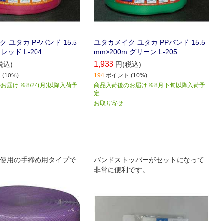
 ユタカ PPバンド 15.5
ユタカメイク ユタカ PPバンド 15.5
 レッド L-204
mm×200m グリーン L-205
1,933
税込)
円(税込)
(10%)
194
ポイント (10%)
届け ※8/24(月)以降入荷予
商品入荷後のお届け ※8月下旬以降入荷予
定
お取り寄せ
使用の手締め用タイプで
バンドストッパーがセットになって
非常に便利です。