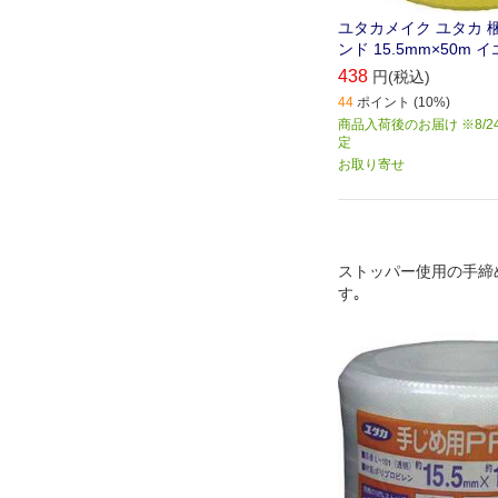
ユタカメイク ユタカ 梱
ンド 15.5mm×50m イ
438
円(税込)
44
ポイント (10%)
商品入荷後のお届け ※8/2
定
お取り寄せ
ストッパー使用の手締
す｡