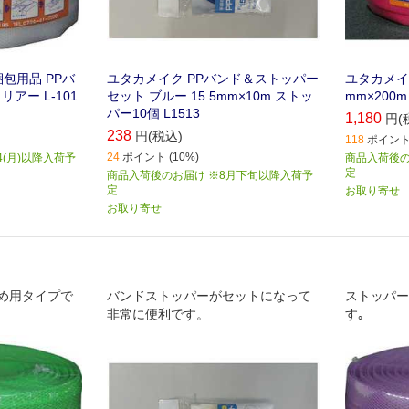
包用品 PPバ
ユタカメイク PPバンド＆ストッパー
ユタカメイク
クリアー L-101
セット ブルー 15.5mm×10m ストッ
mm×200m
パー10個 L1513
1,180
円(
238
円(税込)
118
ポイント 
24
ポイント (10%)
4(月)以降入荷予
商品入荷後のお
定
商品入荷後のお届け ※8月下旬以降入荷予
定
お取り寄せ
お取り寄せ
め用タイプで
バンドストッパーがセットになって
ストッパー
非常に便利です。
す｡