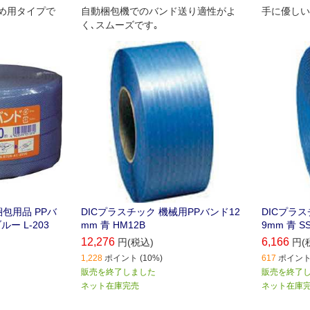
め用タイプで
自動梱包機でのバンド送り適性がよ
手に優しい
く､スムーズです｡
包用品 PPバ
DICプラスチック 機械用PPバンド12
DICプラス
ルー L-203
mm 青 HM12B
9mm 青 S
12,276
6,166
円(税込)
円(
1,228
ポイント (10%)
617
ポイント 
販売を終了しました
販売を終了
ネット在庫完売
ネット在庫