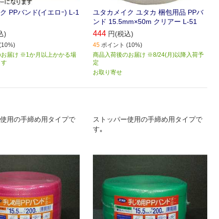
 PPバンド(イエロｰ) L-1
ユタカメイク ユタカ 梱包用品 PPバ
ンド 15.5mm×50m クリアー L-51
444
込)
円(税込)
10%)
45
ポイント (10%)
お届け ※1か月以上かかる場
商品入荷後のお届け ※8/24(月)以降入荷予
ます
定
お取り寄せ
使用の手締め用タイプで
ストッパー使用の手締め用タイプで
す｡