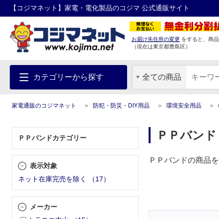
【コジマネット】家電・電化製品のコジマ 公式通販サイト
お届け先住所の変更
をすると、商品
（現在は
東京都
豊島区
）
カテゴリーから探す
全ての商品
家電通販のコジマネット
防犯・防災・DIY用品
環境安全用品
ＰＰバンド
ＰＰバンドカテゴリー
ＰＰバンドの商品を
表示対象
ネット在庫完売を除く
（
17
）
メーカー