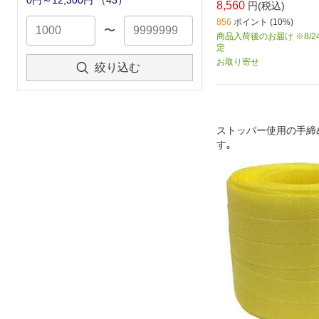
0円～12,300円
（
43
）
8,560
円(税込)
856
ポイント (10%)
〜
商品入荷後のお届け ※8/2
定
お取り寄せ
絞り込む
ストッパー使用の手締
す｡