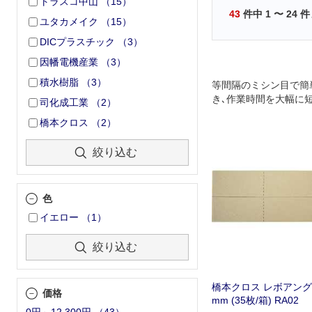
トラスコ中山
（
15
）
43
件中
1
〜
24
件
ユタカメイク
（
15
）
DICプラスチック
（
3
）
因幡電機産業
（
3
）
積水樹脂
（
3
）
等間隔のミシン目で簡
き､作業時間を大幅に
司化成工業
（
2
）
橋本クロス
（
2
）
絞り込む
色
イエロー
（
1
）
絞り込む
橋本クロス レボアングル 
価格
mm (35枚/箱) RA02