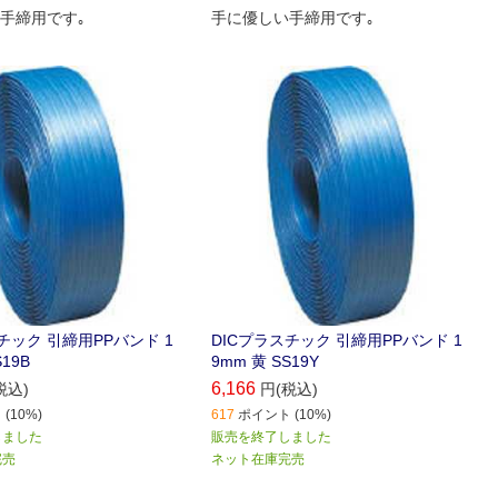
手締用です｡
手に優しい手締用です｡
チック 引締用PPバンド 1
DICプラスチック 引締用PPバンド 1
S19B
9mm 黄 SS19Y
6,166
税込)
円(税込)
(10%)
617
ポイント (10%)
しました
販売を終了しました
完売
ネット在庫完売