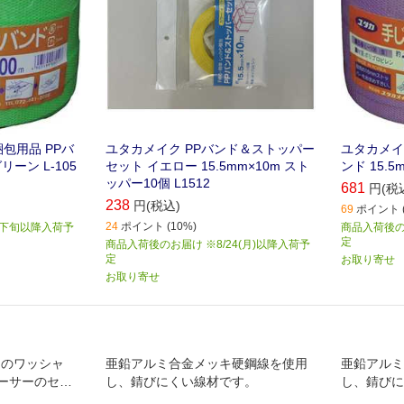
包用品 PPバ
ユタカメイク PPバンド＆ストッパー
ユタカメイ
グリーン L-105
セット イエロー 15.5mm×10m スト
ンド 15.5
ッパー10個 L1512
681
円(税
238
円(税込)
69
ポイント (
24
ポイント (10%)
月下旬以降入荷予
商品入荷後のお
定
商品入荷後のお届け ※8/24(月)以降入荷予
定
お取り寄せ
お取り寄せ
K用のワッシャ
亜鉛アルミ合金メッキ硬鋼線を使用
亜鉛アルミ
ーサーのセッ
し、錆びにくい線材です。
し、錆びに