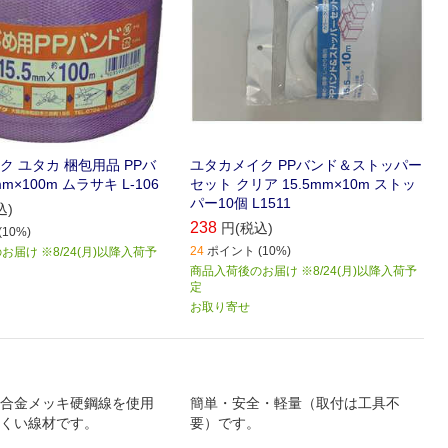
ク ユタカ 梱包用品 PPバ
ユタカメイク PPバンド＆ストッパー
mm×100m ムラサキ L-106
セット クリア 15.5mm×10m ストッ
パー10個 L1511
込)
238
円(税込)
10%)
24
ポイント (10%)
届け ※8/24(月)以降入荷予
商品入荷後のお届け ※8/24(月)以降入荷予
定
お取り寄せ
合金メッキ硬鋼線を使用
簡単・安全・軽量（取付は工具不
くい線材です。
要）です。