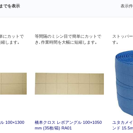
までを表示
表示件
単にカットで
等間隔のミシン目で簡単にカットで
ストッパー
短縮します｡
き､作業時間を大幅に短縮します｡
す｡
100×1300
橋本クロス レボアングル 100×1050
ユタカメイ
mm (35枚/箱) RA01
ンド 15.5