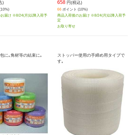
658
込)
円(税込)
10%)
66
ポイント (10%)
届け ※8/24(月)以降入荷予
商品入荷後のお届け ※8/24(月)以降入荷予
定
お取り寄せ
包に｡角材等の結束に｡
ストッパー使用の手締め用タイプで
す｡