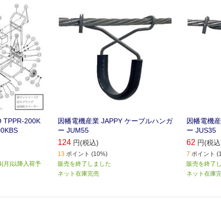
TPPR-200K
因幡電機産業 JAPPY ケーブルハンガ
因幡電機産業
0KBS
ー JUM55
ー JUS35
124
62
円(税込)
円(税込
13
ポイント (10%)
7
ポイント (1
4(月)以降入荷予
販売を終了しました
販売を終了
ネット在庫完売
ネット在庫