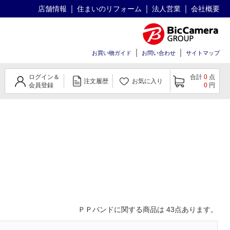
店舗情報
住まいのリフォーム
法人営業
会社概要
お買い物ガイド
お問い合わせ
サイトマップ
ログイン＆
合計
0
点
注文履歴
お気に入り
会員登録
0
円
ＰＰバンド
に関する商品は
43
点あります。