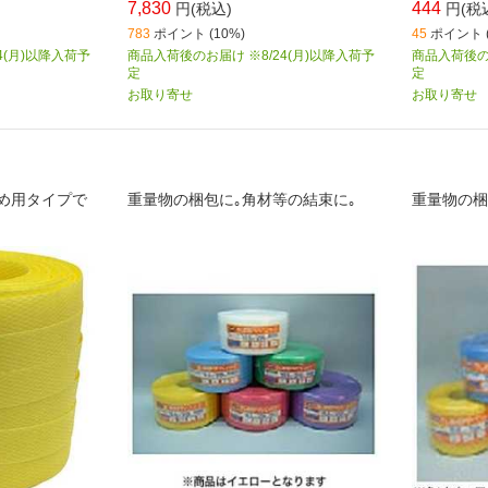
7,830
444
円(税込)
円(税
783
ポイント (10%)
45
ポイント (
4(月)以降入荷予
商品入荷後のお届け ※8/24(月)以降入荷予
商品入荷後のお
定
定
お取り寄せ
お取り寄せ
め用タイプで
重量物の梱包に｡角材等の結束に｡
重量物の梱