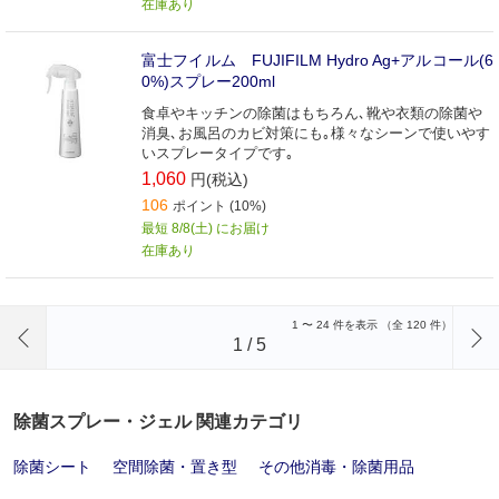
在庫あり
富士フイルム FUJIFILM Hydro Ag+アルコール(6
0%)スプレー200ml
食卓やキッチンの除菌はもちろん､靴や衣類の除菌や
消臭､お風呂のカビ対策にも｡様々なシーンで使いやす
いスプレータイプです｡
1,060
円(税込)
106
ポイント (10%)
最短 8/8(土) にお届け
在庫あり
前のページへ
1
〜
24
件を表示 （全
120
件）
1
/
5
除菌スプレー・ジェル 関連カテゴリ
除菌シート
空間除菌・置き型
その他消毒・除菌用品