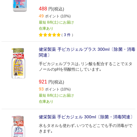
488
円(税込)
49
ポイント (10%)
最短 8/8(土) にお届け
在庫あり
（
3
件
）
健栄製薬 手ピカジェルプラス 300ml〔除菌・消毒
関連〕
手ピカジェルプラスは､リン酸を配合することでエタ
ノールのpHを弱酸性にしています｡
921
円(税込)
93
ポイント (10%)
最短 8/8(土) にお届け
在庫あり
健栄製薬 手ピカジェル 300ml〔除菌・消毒関連〕
水もタオルも使わず､いつでもどこでも手の消毒がで
きます｡