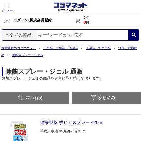
メニュー
0
点
ログイン/新規会員登録
0
円
全ての商品
家電通販のコジマネット
日用品・化粧品・医薬品
医薬品・衛生用品
消毒・除菌用
品
除菌スプレー・ジェル
除菌スプレー・ジェル 通販
除菌スプレー・ジェルの商品を豊富に取り揃えております。
並べ替え
絞り込み
健栄製薬 手ピカスプレー 420ml
手指･皮膚の洗浄･消毒に