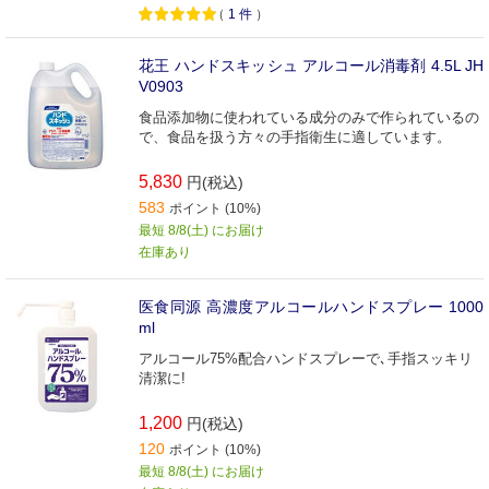
（
1
件
）
花王 ハンドスキッシュ アルコール消毒剤 4.5L JH
V0903
食品添加物に使われている成分のみで作られているの
で、食品を扱う方々の手指衛生に適しています。
5,830
円(税込)
583
ポイント (10%)
最短 8/8(土) にお届け
在庫あり
医食同源 高濃度アルコールハンドスプレー 1000
ml
アルコール75%配合ハンドスプレーで､手指スッキリ
清潔に!
1,200
円(税込)
120
ポイント (10%)
最短 8/8(土) にお届け