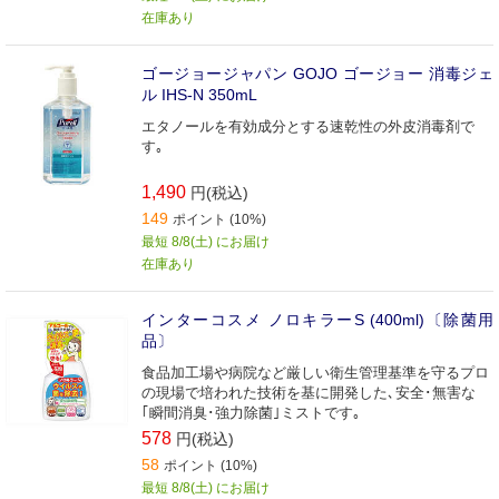
在庫あり
ゴージョージャパン GOJO ゴージョー 消毒ジェ
ル IHS-N 350mL
エタノールを有効成分とする速乾性の外皮消毒剤で
す｡
1,490
円(税込)
149
ポイント (10%)
最短 8/8(土) にお届け
在庫あり
インターコスメ ノロキラーS (400ml)〔除菌用
品〕
食品加工場や病院など厳しい衛生管理基準を守るプロ
の現場で培われた技術を基に開発した､安全･無害な
｢瞬間消臭･強力除菌｣ミストです｡
578
円(税込)
58
ポイント (10%)
最短 8/8(土) にお届け