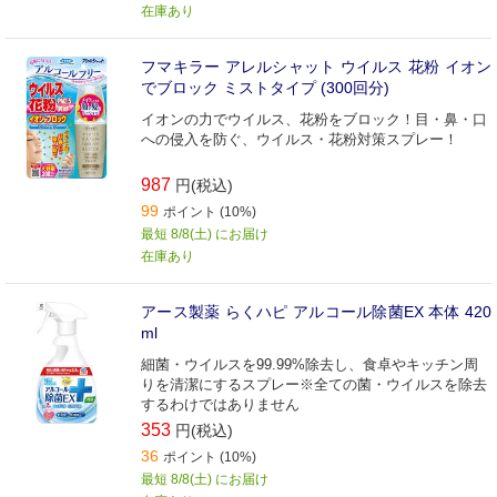
在庫あり
フマキラー アレルシャット ウイルス 花粉 イオン
でブロック ミストタイプ (300回分)
イオンの力でウイルス、花粉をブロック！目・鼻・口
への侵入を防ぐ、ウイルス・花粉対策スプレー！
987
円(税込)
99
ポイント (10%)
最短 8/8(土) にお届け
在庫あり
アース製薬 らくハピ アルコール除菌EX 本体 420
ml
細菌・ウイルスを99.99%除去し、食卓やキッチン周
りを清潔にするスプレー※全ての菌・ウイルスを除去
するわけではありません
353
円(税込)
36
ポイント (10%)
最短 8/8(土) にお届け