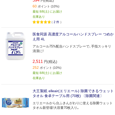
594
円(税込)
60
ポイント (10%)
最短 8/8(土) にお届け
在庫あり
（
2
件
）
医食同源 高濃度アルコールハンドスプレー つめか
え用 4L
アルコール75%配合ハンドスプレーで､手指スッキリ
清潔に!
2,511
円(税込)
252
ポイント (10%)
最短 8/8(土) にお届け
在庫あり
大王製紙 elleair(エリエール) 除菌できるウェット
タオル 食卓テーブル用 (70枚) 〔除菌関連〕
エリエールから台ふきんがわりに使える除菌ウェット
タオル新登場!大容量70枚入り｡