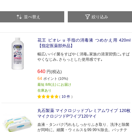
並べ替え
絞り込み
花王 ビオレ u 手指の消毒液 つめかえ用 420ml
【指定医薬部外品】
幅広いバイ菌をすばやく消毒｡家族の清潔習慣に｡すば
やくなじみ､さらっとした使用感です｡
640
円(税込)
64
ポイント (10%)
最短 8/8(土) にお届け
在庫あり
（
10
件
）
丸石製薬 マイクロジッドプレミアムワイプ 120枚
マイクロジツドPワイプ120マイ
血液・タンパク汚れもしっかりふき取り、洗浄と除菌
が同時に。細菌・ウィルスを99.99％除去。パッチテ