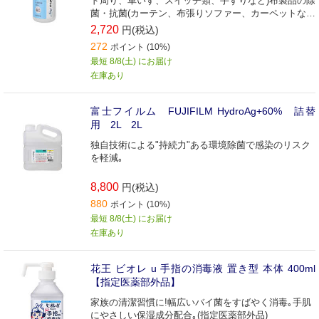
ド周り、車いす、スイッチ類、手すりなど)布製品の除
菌・抗菌(カーテン、布張りソファー、カーペットな
ど)
2,720
円(税込)
272
ポイント (10%)
最短 8/8(土) にお届け
在庫あり
富士フイルム FUJIFILM HydroAg+60% 詰替
用 2L 2L
独自技術による"持続力"ある環境除菌で感染のリスク
を軽減｡
8,800
円(税込)
880
ポイント (10%)
最短 8/8(土) にお届け
在庫あり
花王 ビオレ u 手指の消毒液 置き型 本体 400ml
【指定医薬部外品】
家族の清潔習慣に!幅広いバイ菌をすばやく消毒｡手肌
にやさしい保湿成分配合｡(指定医薬部外品)