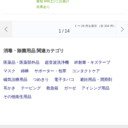
最短 8/8(土) にお届け
在庫あり
前のページへ
1
〜
24
件を表示 （全
334
件）
1
/
14
消毒・除菌用品 関連カテゴリ
医薬品・医薬部外品
超音波洗浄機
絆創膏・キズテープ
マスク
綿棒
サポーター・包帯
コンタクトケア
磁気治療用品
つめきり
電子タバコ
避妊用品・潤滑剤
耳かき
テーピング
救急箱
ガーゼ
アイシング用品
その他衛生用品