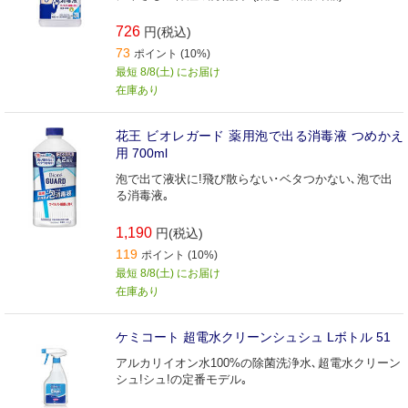
726
円(税込)
73
ポイント (10%)
最短 8/8(土) にお届け
在庫あり
花王 ビオレガード 薬用泡で出る消毒液 つめかえ
用 700ml
泡で出て液状に!飛び散らない･ベタつかない､泡で出
る消毒液｡
1,190
円(税込)
119
ポイント (10%)
最短 8/8(土) にお届け
在庫あり
ケミコート 超電水クリーンシュシュ Lボトル 51
アルカリイオン水100%の除菌洗浄水､超電水クリーン
シュ!シュ!の定番モデル｡