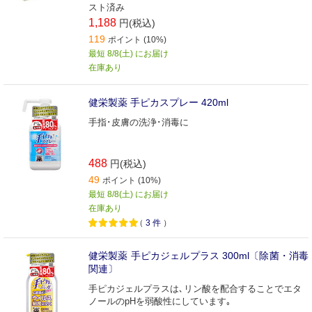
スト済み
1,188
円(税込)
119
ポイント (10%)
最短 8/8(土) にお届け
在庫あり
健栄製薬 手ピカスプレー 420ml
手指･皮膚の洗浄･消毒に
488
円(税込)
49
ポイント (10%)
最短 8/8(土) にお届け
在庫あり
（
3
件
）
健栄製薬 手ピカジェルプラス 300ml〔除菌・消毒
関連〕
手ピカジェルプラスは､リン酸を配合することでエタ
ノールのpHを弱酸性にしています｡