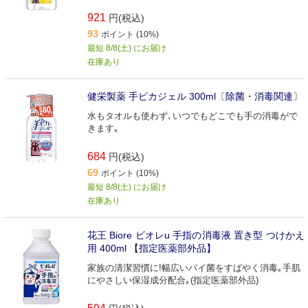
921
円(税込)
93
ポイント (10%)
最短 8/8(土) にお届け
在庫あり
健栄製薬 手ピカジェル 300ml〔除菌・消毒関連〕
水もタオルも使わず､いつでもどこでも手の消毒がで
きます｡
684
円(税込)
69
ポイント (10%)
最短 8/8(土) にお届け
在庫あり
花王 Biore ビオレu 手指の消毒液 置き型 つけかえ
用 400ml 【指定医薬部外品】
家族の清潔習慣に!幅広いバイ菌をすばやく消毒｡手肌
にやさしい保湿成分配合｡(指定医薬部外品)