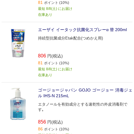
81
ポイント (10%)
最短 8/8(土) にお届け
在庫あり
エーザイ イータック抗菌化スプレーα 替 200ml
持続型抗菌成分Etak配合(つめかえ用)
806
円(税込)
81
ポイント (10%)
最短 8/8(土) にお届け
在庫あり
ゴージョージャパン GOJO ゴージョー 消毒ジェ
ル IHS-N 215mL
エタノールを有効成分とする速乾性の外皮消毒剤で
す｡
856
円(税込)
86
ポイント (10%)