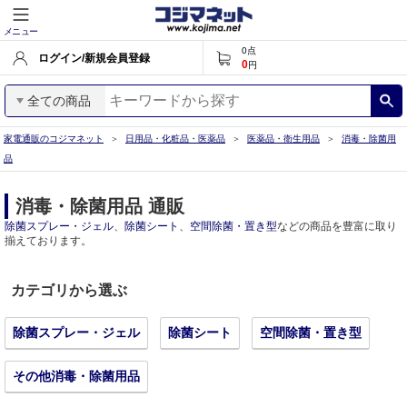
メニュー
0
点
ログイン/新規会員登録
0
円
全ての商品
家電通販のコジマネット
日用品・化粧品・医薬品
医薬品・衛生用品
消毒・除菌用
品
消毒・除菌用品 通販
除菌スプレー・ジェル
、
除菌シート
、
空間除菌・置き型
などの商品を豊富に取り
揃えております。
カテゴリから選ぶ
除菌スプレー・ジェル
除菌シート
空間除菌・置き型
その他消毒・除菌用品