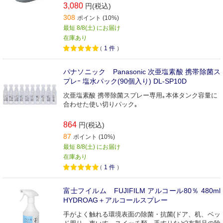
3,080
円(税込)
308
ポイント (10%)
最短 8/8(土) にお届け
在庫あり
（
1
件
）
パナソニック Panasonic 次亜塩素酸 携帯除菌ス
プレｰ 塩水パック(90個入り) DL-SP10D
次亜塩素酸 携帯除菌スプレー専用｡本体タンク容量に
合わせた使い切りパック｡
864
円(税込)
87
ポイント (10%)
最短 8/8(土) にお届け
在庫あり
（
1
件
）
富士フイルム FUJIFILM アルコール80％ 480ml
HYDROAG＋アルコールスプレー
手がよく触れる環境表面の除菌・抗菌(ドア、机、ベッ