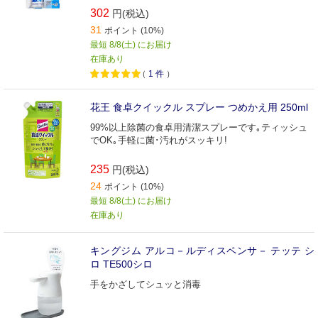
302
円(税込)
31
ポイント (10%)
最短 8/8(土) にお届け
在庫あり
（
1
件
）
花王 食卓クイックル スプレー つめかえ用 250ml
99%以上除菌の食卓用清潔スプレーです｡ティッシュ
でOK｡手軽に菌･汚れがスッキリ!
235
円(税込)
24
ポイント (10%)
最短 8/8(土) にお届け
在庫あり
キングジム アルコ－ルディスペンサ－ テッテ シ
ロ TE500シロ
手をかざしてシュッと消毒