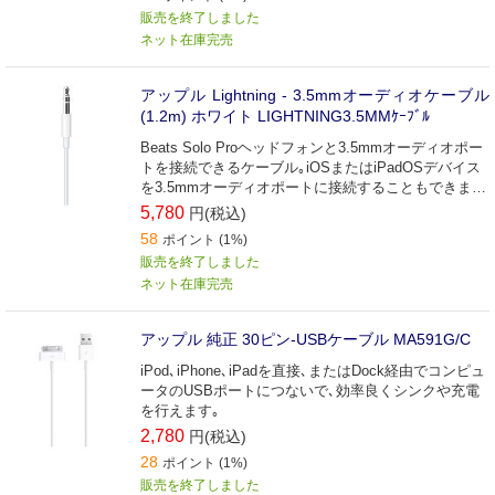
販売を終了しました
ネット在庫完売
アップル Lightning - 3.5mmオーディオケーブル
(1.2m) ホワイト LIGHTNING3.5MMｹｰﾌﾞﾙ
Beats Solo Proヘッドフォンと3.5mmオーディオポー
トを接続できるケーブル｡iOSまたはiPadOSデバイス
を3.5mmオーディオポートに接続することもできま
す｡
5,780
円(税込)
58
ポイント (1%)
販売を終了しました
ネット在庫完売
アップル 純正 30ピン-USBケーブル MA591G/C
iPod､iPhone､iPadを直接､またはDock経由でコンピュ
ータのUSBポートにつないで､効率良くシンクや充電
を行えます｡
2,780
円(税込)
28
ポイント (1%)
販売を終了しました