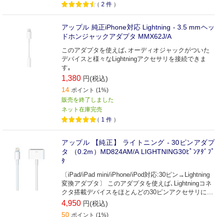
（
2
件
）
アップル 純正iPhone対応 Lightning - 3.5 mmヘッ
ドホンジャックアダプタ MMX62J/A
このアダプタを使えば､オーディオジャックがついた
デバイスと様々なLightningアクセサリを接続できま
す｡
1,380
円(税込)
14
ポイント (1%)
販売を終了しました
ネット在庫完売
（
1
件
）
アップル 【純正】 ライトニング - 30ピンアダプ
タ （0.2m）MD824AM/A LIGHTNING30ﾋﾟﾝｱﾀﾞﾌﾟ
ﾀ
〔iPad/iPad mini/iPhone/iPod対応:30ピン→Lightning
変換アダプタ〕 このアダプタを使えば､Lightningコネ
クタ搭載デバイスをほとんどの30ピンアクセサリに接
続できます｡
4,950
円(税込)
50
ポイント (1%)