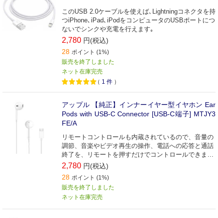
このUSB 2.0ケーブルを使えば､Lightningコネクタを持
つiPhone､iPad､iPodをコンピュータのUSBポートにつ
ないでシンクや充電を行えます｡
2,780
円(税込)
28
ポイント (1%)
販売を終了しました
ネット在庫完売
（
1
件
）
アップル 【純正】インナーイヤー型イヤホン Ear
Pods with USB-C Connector [USB-C端子] MTJY3
FE/A
リモートコントロールも内蔵されているので、音量の
調節、音楽やビデオ再生の操作、電話への応答と通話
終了を、リモートを押すだけでコントロールできま
す。
2,780
円(税込)
28
ポイント (1%)
販売を終了しました
ネット在庫完売