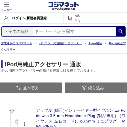
メニュー
0
点
ログイン/新規会員登録
0
円
全ての商品
家電通販のコジマネット
パソコン・周辺機器・プリンター
Apple製品
iPod用純正ア
クセサリー
iPod用純正アクセサリー 通販
iPod用純正アクセサリーの商品を豊富に取り揃えております。
並べ替え
絞り込み
アップル (純正)インナーイヤー型イヤホン EarPo
ds with 3.5 mm Headphone Plug (製品専用) ［ワ
イヤレス(左右コード) / φ3.5mm ミニプラグ］ M
WU53FE/A