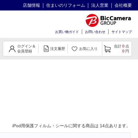
店舗情報
住まいのリフォーム
法人営業
会社概要
お買い物ガイド
お問い合わせ
サイトマップ
ログイン＆
合計
0
点
注文履歴
お気に入り
会員登録
0
円
iPod用保護フィルム・シール
に関する商品は
14
点あります。