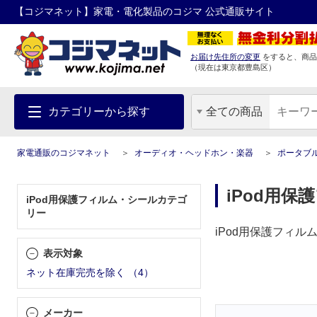
【コジマネット】家電・電化製品のコジマ 公式通販サイト
お届け先住所の変更
をすると、商品
（現在は
東京都
豊島区
）
カテゴリーから探す
全ての商品
家電通販のコジマネット
オーディオ・ヘッドホン・楽器
ポータブ
iPod用保
iPod用保護フィルム・シールカテゴ
リー
iPod用保護フィ
表示対象
ネット在庫完売を除く
（
4
）
メーカー