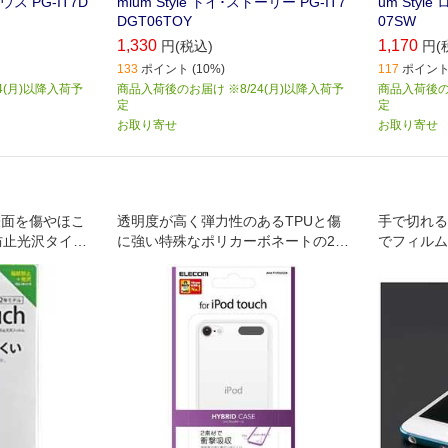
ウス PG-IT7D
mium Style トイ･ストーリー PG-IT7
um Style
DGT06TOY
07SW
1,330
1,170
円(税込)
円(
133
ポイント (10%)
117
ポイント 
4(月)以降入荷予
商品入荷後のお届け ※8/24(月)以降入荷予
商品入荷後のお
定
定
お取り寄せ
お取り寄せ
hの表面を傷やほこ
透明度が高く弾力性のあるTPUと傷
手で切れる剥
防止光沢タイ
に強い特殊なポリカーボネートの2つ
でフィルム
の素材を使用したiPod touch用ハイ
いトコロに
ブリッドケースです｡