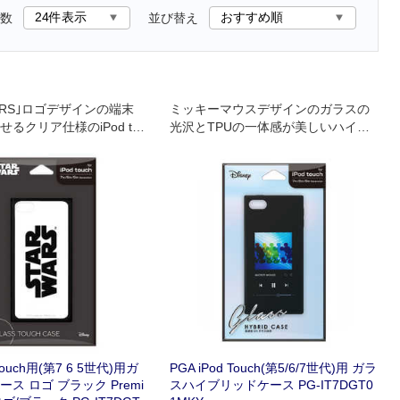
数
並び替え
WARS｣ロゴデザインの端末
ミッキーマウスデザインのガラスの
るクリア仕様のiPod to
光沢とTPUの一体感が美しいハイブ
/6/5世代)用クリアガラスタフ
リッド設計のiPod Touch(第5/6/7世
代)用 ガラスハイブリッドケース
 touch用(第7 6 5世代)用ガ
PGA iPod Touch(第5/6/7世代)用 ガラ
ス ロゴ ブラック Premi
スハイブリッドケース PG-IT7DGT0