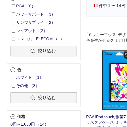
14
件中
1
〜
14
件
PGA
（
6
）
パワーサポート
（
3
）
サンワサプライ
（
2
）
レイアウト
（
2
）
｢ミッキーマウス｣デ
エレコム ELECOM
（
1
）
色を生かせるクリア仕様のi
h(第7/6/5世代)用ク
絞り込む
ース
色
ホワイト
（
1
）
その他
（
3
）
絞り込む
価格
PGA iPod touch用(第
ラスタフケース ミッキー
0円～1,650円
（
14
）