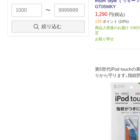
mium Style ミッキーマ
GT05MKY
〜
1,290
円(税込)
129
ポイント (10%)
絞り込む
商品入荷後のお届け ※8/2
定
お取り寄せ
第5世代iPod touc
りから守ります｡指紋
プ｡