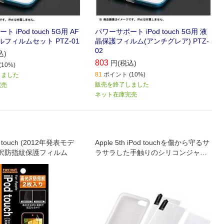
 iPod touch 5G用 AF
パワーサポート iPod touch 5G用 液
フィルムセット PTZ-01
晶保護フィルム(アンチグレア) PTZ-
02
込)
803
円(税込)
10%)
81
ポイント (10%)
しました
販売を終了しました
完売
ネット在庫完売
od touch (2012年発表モデ
Apple 5th iPod touchを傷から守るサ
光沢防指紋保護フィルム
ラサラした手触りのシリコンジャケ
ット