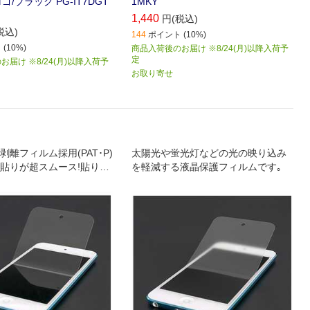
 ロゴ/ブラック PG-IT7DGT
1MKY
1,440
円(税込)
税込)
144
ポイント (10%)
(10%)
商品入荷後のお届け ※8/24(月)以降入荷予
定
届け ※8/24(月)以降入荷予
お取り寄せ
離フィルム採用(PAT･P)
太陽光や蛍光灯などの光の映り込み
貼りが超スムース!貼りた
を軽減する液晶保護フィルムです｡
きっちり貼れる