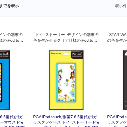
までを表示
表示件
ザインの端末の
｢トイ･ストーリー｣デザインの端末の
｢STAR 
Pod touc
色を生かせるクリア仕様のiPod touc
の色を生かせ
リアガラスタフケ
h(第7/6/5世代)用クリアガラスタフケ
uch(第7
ース
ケース
7 6 5世代)用ガ
PGA iPod touch用(第7 6 5世代)用ガ
PGA iPod
マウス Pre
ラスタフケース トイ･ストーリー Pre
ラスタフケー