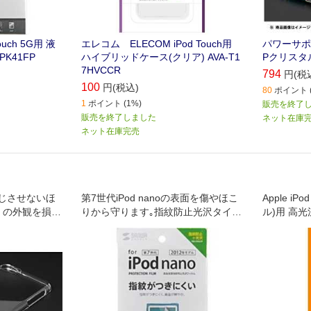
uch 5G用 液
エレコム ELECOM iPod Touch用
パワーサポート
K41FP
ハイブリッドケース(クリア) AVA-T1
Pクリスタル
7HVCCR
794
円(税
100
円(税込)
80
ポイント (
1
ポイント (1%)
販売を終了
販売を終了しました
ネット在庫
ネット在庫完売
じさせないほ
第7世代iPod nanoの表面を傷やほこ
Apple iP
ch の外観を損な
りから守ります｡指紋防止光沢タイ
ル)用 高
考えたシンプ
プ｡