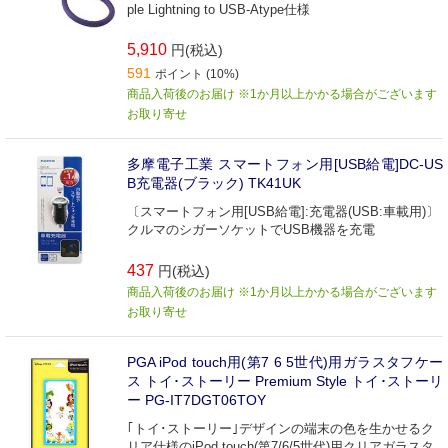
ple Lightning to USB-Atype仕様
5,910
円(税込)
591
ポイント (10%)
商品入荷後のお届け ※1か月以上かかる場合がございます
お取り寄せ
多摩電子工業 スマートフォン用[USB給電]DC-US
B充電器(ブラック) TK41UK
〔スマートフォン用[USB給電]:充電器(USB:車載用)〕
クルマのシガーソケットでUSB機器を充電
437
円(税込)
商品入荷後のお届け ※1か月以上かかる場合がございます
お取り寄せ
PGA iPod touch用(第7 6 5世代)用ガラスタフケー
ス トイ･ストーリー Premium Style トイ･ストーリ
ー PG-IT7DGT06TOY
｢トイ･ストーリー｣デザインの端末の色を生かせるク
リア仕様のiPod touch(第7/6/5世代)用クリアガラスタ