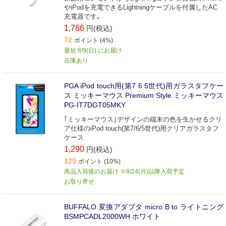
やiPodを充電できるLightningケーブルを付属したAC
充電器です｡
1,786
円(税込)
72
ポイント (4%)
最短 8/9(日) にお届け
在庫あり
PGA iPod touch用(第7 6 5世代)用ガラスタフケー
ス ミッキーマウス Premium Style ミッキーマウス
PG-IT7DGT05MKY
｢ミッキーマウス｣デザインの端末の色を生かせるクリ
ア仕様のiPod touch(第7/6/5世代)用クリアガラスタフ
ケース
1,290
円(税込)
129
ポイント (10%)
商品入荷後のお届け ※8/24(月)以降入荷予定
お取り寄せ
BUFFALO 変換アダプタ micro B to ライトニング
BSMPCADL2000WH ホワイト