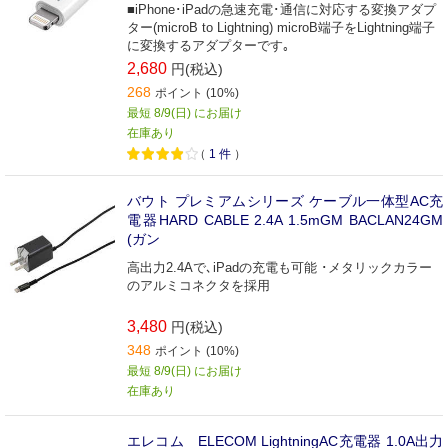
■iPhone･iPadの急速充電･通信に対応する変換アダプ
ター(microB to Lightning) microB端子をLightning端子
に変換するアダプターです｡
2,680
円(税込)
268
ポイント (10%)
最短 8/9(日) にお届け
在庫あり
（
1
件
）
バウト プレミアムシリーズ ケーブル一体型AC充
電器HARD CABLE 2.4A 1.5mGM BACLAN24GM
(ガン
高出力2.4Aで､iPadの充電も可能 ･メタリックカラー
のアルミコネクタを採用
3,480
円(税込)
348
ポイント (10%)
最短 8/9(日) にお届け
在庫あり
エレコム ELECOM LightningAC充電器 1.0A出力