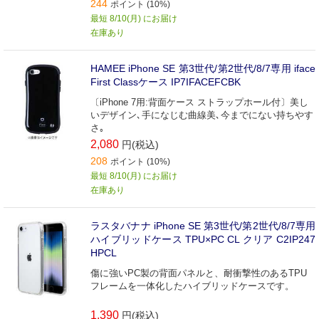
244
ポイント (10%)
最短 8/10(月) にお届け
在庫あり
HAMEE iPhone SE 第3世代/第2世代/8/7専用 iface
First Classケース IP7IFACEFCBK
〔iPhone 7用:背面ケース ストラップホール付〕美し
いデザイン､手になじむ曲線美､今までにない持ちやす
さ｡
2,080
円(税込)
208
ポイント (10%)
最短 8/10(月) にお届け
在庫あり
ラスタバナナ iPhone SE 第3世代/第2世代/8/7専用
ハイブリッドケース TPU×PC CL クリア C2IP247
HPCL
傷に強いPC製の背面パネルと、耐衝撃性のあるTPU
フレームを一体化したハイブリッドケースです。
1,390
円(税込)