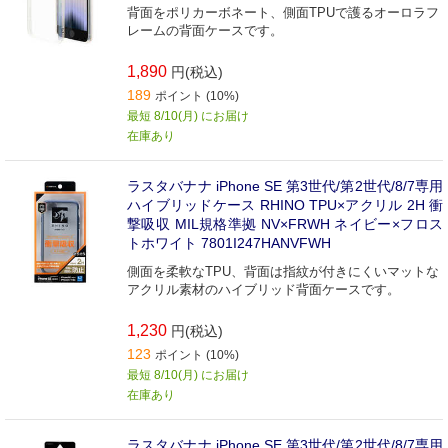
背面をポリカーボネート、側面TPUで護るオーロラフ
レームの背面ケースです。
1,890
円(税込)
189
ポイント (10%)
最短 8/10(月) にお届け
在庫あり
ラスタバナナ iPhone SE 第3世代/第2世代/8/7専用
ハイブリッドケース RHINO TPU×アクリル 2H 衝
撃吸収 MIL規格準拠 NV×FRWH ネイビー×フロス
トホワイト 7801I247HANVFWH
側面を柔軟なTPU、背面は指紋が付きにくいマットな
アクリル素材のハイブリッド背面ケースです。
1,230
円(税込)
123
ポイント (10%)
最短 8/10(月) にお届け
在庫あり
ラスタバナナ iPhone SE 第3世代/第2世代/8/7専用