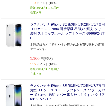
119
ポイント (10%)
最短 8/10(月) にお届け
在庫あり
ラスタバナナ iPhone SE 第3世代/第2世代/8/7専用
TPUケース 2.7mm 耐衝撃吸収 強い 頑丈 クリア
透明 ストラップホール ソフトケース 6866IP247T
P
本製品は丸くて持ちやすい厚みのあるTPU素材の背面
ケースです｡
1,160
円(税込)
116
ポイント (10%)
最短 8/10(月) にお届け
在庫あり
ラスタバナナ iPhone SE 第3世代/第2世代/8/7専用
薄型TPUケース 0.9mm ソフトケース ソフトカバ
ー 柔らかい 透明 カバー 取り外ししやすい クリア
6846IP247TP
本製品はしなやかなTPU素材の背面ケースです｡