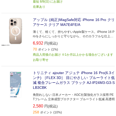
最短 8/9(日) にお届け
在庫あり
アップル (純正)MagSafe対応 iPhone 16 Pro クリ
アケース クリア MA7E4FE/A
薄くて、軽くて、持ちやすいApple製ケース。iPhone 16 P
roをさらにしっかりと守りながら、そのカラフルな仕上げ
を楽しみたい方におすすめです。
6,932
円(税込)
70
ポイント (1%)
商品入荷後のお届け ※1か月以上かかる場合がございます
お取り寄せ
トリニティ ajouter アジュテ iPhone 16 Pro(6.3イ
ンチ) ［FLEX 3D］ 目にやさしい ブルーライト低
減 複合フレームガラス ブラック AJ-IP24M3-G3-S
LB3CBK
角割れしない 日本メーカー・AGC社製強化ガラス採用 PE
Tフレーム 立体成型プロテクター ブルーライト低減 高透明
2,580
円(税込)
258
ポイント (10%)