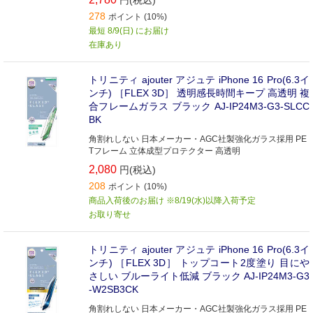
円(税込)
278
ポイント (10%)
最短 8/9(日) にお届け
在庫あり
トリニティ ajouter アジュテ iPhone 16 Pro(6.3イ
ンチ) ［FLEX 3D］ 透明感長時間キープ 高透明 複
合フレームガラス ブラック AJ-IP24M3-G3-SLCC
BK
角割れしない 日本メーカー・AGC社製強化ガラス採用 PE
Tフレーム 立体成型プロテクター 高透明
2,080
円(税込)
208
ポイント (10%)
商品入荷後のお届け ※8/19(水)以降入荷予定
お取り寄せ
トリニティ ajouter アジュテ iPhone 16 Pro(6.3イ
ンチ) ［FLEX 3D］ トップコート2度塗り 目にや
さしい ブルーライト低減 ブラック AJ-IP24M3-G3
-W2SB3CK
角割れしない 日本メーカー・AGC社製強化ガラス採用 PE