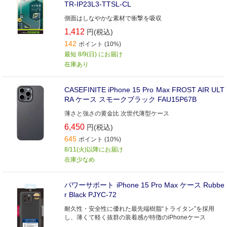
TR-IP23L3-TTSL-CL
側面はしなやかな素材で衝撃を吸収
1,412
円(税込)
142
ポイント (10%)
最短 8/9(日) にお届け
在庫あり
CASEFINITE iPhone 15 Pro Max FROST AIR ULT
RA ケース スモークブラック FAU15P67B
薄さと強さの黄金比 次世代薄型ケース
6,450
円(税込)
645
ポイント (10%)
8/11(火)以降にお届け
在庫少なめ
パワーサポート iPhone 15 Pro Max ケース Rubbe
r Black PJYC-72
耐久性・安全性に優れた最先端樹脂“トライタン”を採用
し、薄くて軽く抜群の装着感が特徴のiPhoneケース