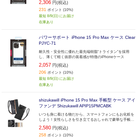
2,306
円(税込)
231
ポイント (10%)
最短 8/9(日) にお届け
在庫あり
パワーサポート iPhone 15 Pro Max ケース Clear
PJYC-71
耐久性・安全性に優れた最先端樹脂“トライタン”を採用
し、薄くて軽く抜群の装着感が特徴のiPhoneケース
2,057
円(税込)
206
ポイント (10%)
最短 8/9(日) にお届け
在庫あり
shizukawill iPhone 15 Pro Max 手帳型 ケース アイ
ファンデ Shizukawill APIP15PMCABK
いつも身に着ける物だから、スマートフォンにもお化粧を
しよう！女性らしさを引き立てるおしゃれで豪華な手帳型
ケース
2,580
円(税込)
258
ポイント (10%)