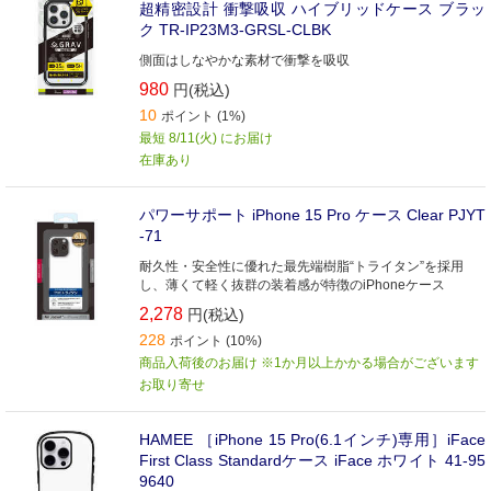
超精密設計 衝撃吸収 ハイブリッドケース ブラッ
ク TR-IP23M3-GRSL-CLBK
側面はしなやかな素材で衝撃を吸収
980
円(税込)
10
ポイント (1%)
最短 8/11(火) にお届け
在庫あり
パワーサポート iPhone 15 Pro ケース Clear PJYT
-71
耐久性・安全性に優れた最先端樹脂“トライタン”を採用
し、薄くて軽く抜群の装着感が特徴のiPhoneケース
2,278
円(税込)
228
ポイント (10%)
商品入荷後のお届け ※1か月以上かかる場合がございます
お取り寄せ
HAMEE ［iPhone 15 Pro(6.1インチ)専用］iFace
First Class Standardケース iFace ホワイト 41-95
9640