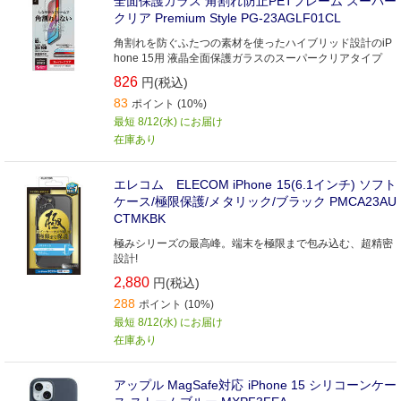
全面保護ガラス 角割れ防止PETフレーム スーパー
クリア Premium Style PG-23AGLF01CL
角割れを防ぐふたつの素材を使ったハイブリッド設計のiP
hone 15用 液晶全面保護ガラスのスーパークリアタイプ
826
円(税込)
83
ポイント (10%)
最短 8/12(水) にお届け
在庫あり
エレコム ELECOM iPhone 15(6.1インチ) ソフト
ケース/極限保護/メタリック/ブラック PMCA23AU
CTMKBK
極みシリーズの最高峰。端末を極限まで包み込む、超精密
設計!
2,880
円(税込)
288
ポイント (10%)
最短 8/12(水) にお届け
在庫あり
アップル MagSafe対応 iPhone 15 シリコーンケー