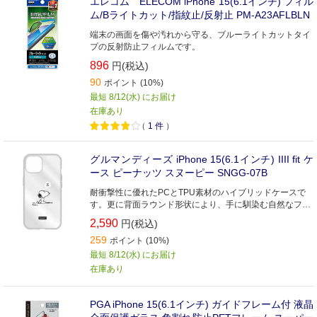
エレコム ELECOM iPhone 15(6.1インチ) フィル
ム/Bライトカット/指紋止/反射止 PM-A23AFLBLN
端末の画面を傷や汚れから守る、ブルーライトカットタイ
プの反射防止フィルムです。
896
円(税込)
90
ポイント (10%)
最短 8/12(水) にお届け
在庫あり
（
1
件
）
グルマンディーズ iPhone 15(6.1インチ) IIII fit ケ
ース ピーナッツ スヌーピー SNGG-07B
耐衝撃性に優れたPCとTPU素材のハイブリッドケースで
す。更に背面ラウンド形状により、手に馴染む自然なフィ
ット感です。
2,590
円(税込)
259
ポイント (10%)
最短 8/12(水) にお届け
在庫あり
PGA iPhone 15(6.1インチ) ガイドフレーム付 液晶