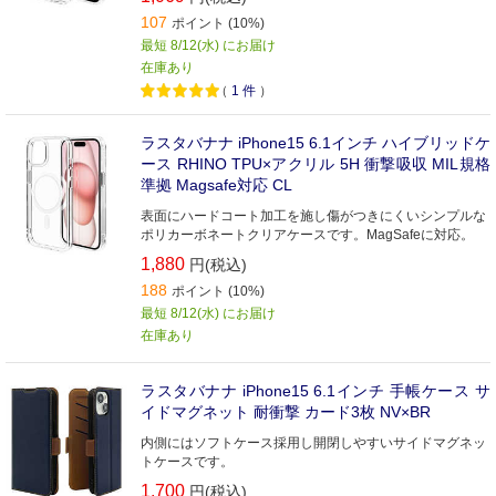
107
ポイント (10%)
最短 8/12(水) にお届け
在庫あり
（
1
件
）
ラスタバナナ iPhone15 6.1インチ ハイブリッドケ
ース RHINO TPU×アクリル 5H 衝撃吸収 MIL規格
準拠 Magsafe対応 CL
表面にハードコート加工を施し傷がつきにくいシンプルな
ポリカーボネートクリアケースです。MagSafeに対応。
1,880
円(税込)
188
ポイント (10%)
最短 8/12(水) にお届け
在庫あり
ラスタバナナ iPhone15 6.1インチ 手帳ケース サ
イドマグネット 耐衝撃 カード3枚 NV×BR
内側にはソフトケース採用し開閉しやすいサイドマグネッ
トケースです。
1,700
円(税込)