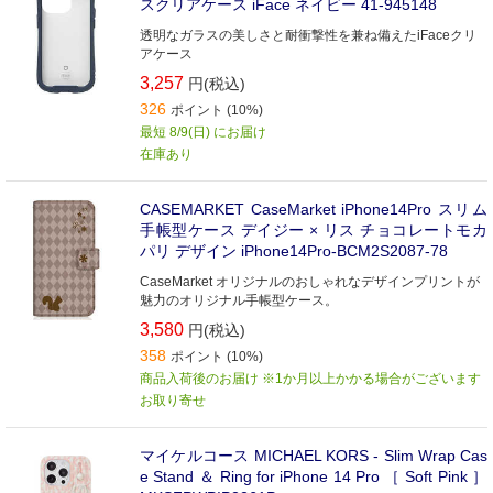
スクリアケース iFace ネイビー 41-945148
透明なガラスの美しさと耐衝撃性を兼ね備えたiFaceクリ
アケース
3,257
円(税込)
326
ポイント (10%)
最短 8/9(日) にお届け
在庫あり
CASEMARKET CaseMarket iPhone14Pro スリム
手帳型ケース デイジー × リス チョコレートモカ
パリ デザイン iPhone14Pro-BCM2S2087-78
CaseMarket オリジナルのおしゃれなデザインプリントが
魅力のオリジナル手帳型ケース。
3,580
円(税込)
358
ポイント (10%)
商品入荷後のお届け ※1か月以上かかる場合がございます
お取り寄せ
マイケルコース MICHAEL KORS - Slim Wrap Cas
e Stand ＆ Ring for iPhone 14 Pro ［ Soft Pink ］