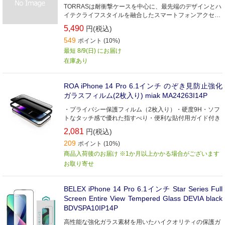
TORRASは耐衝撃ケースを中心に、最先端のデザインとハ
イテクライフスタイルを融合したスマートフォンアクセサ
リーを世界中に展開しています。
5,490
円(税込)
549
ポイント (10%)
最短 8/9(日) にお届け
在庫あり
ROA iPhone 14 Pro 6.1インチ のぞき見防止強化
ガラスフィルム(2枚入り) miak MA24263I14P
・プライバシー保護フィルム（2枚入り）・硬度9H・ソフ
トなタッチ感で優れた指すべり・便利な貼付用ガイド付き
2,081
円(税込)
209
ポイント (10%)
商品入荷後のお届け ※1か月以上かかる場合がございます
お取り寄せ
BELEX iPhone 14 Pro 6.1インチ Star Series Full
Screen Entire View Tempered Glass DEVIA black
BDVSPA10IP14P
高性能な強化ガラス素材を用いたハイクオリティの保護ガ