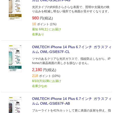
ルム OWL-GSIE67F-AG
光沢タイプの約6倍さらさらな表面で、照明や太陽光の映
り込みを軽減し明るい場所でも画面が見やすくなります。
980
円(税込)
10
ポイント (1%)
最短 8/8(土) にお届け
在庫あり
OWLTECH iPhone 14 Plus 6.7インチ ガラスフィ
ルム OWL-GSIE67F-CL
ツヤのあるクリアな光沢ガラスで、指紋防止しながら、iP
honeの液晶画面の美しさを損ないません。
2,180
円(税込)
218
ポイント (10%)
8/10(月)以降にお届け
在庫少なめ
OWLTECH iPhone 14 Plus 6.7インチ ガラスフィ
ルム OWL-GSIE67F-AB
ブルーライトを41%カットして更に表面の反射を抑え、指