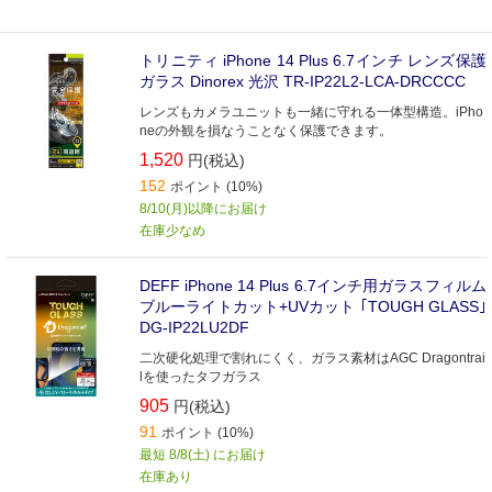
トリニティ iPhone 14 Plus 6.7インチ レンズ保護
ガラス Dinorex 光沢 TR-IP22L2-LCA-DRCCCC
レンズもカメラユニットも一緒に守れる一体型構造。iPho
neの外観を損なうことなく保護できます。
1,520
円(税込)
152
ポイント (10%)
8/10(月)以降にお届け
在庫少なめ
DEFF iPhone 14 Plus 6.7インチ用ガラスフィルム
ブルーライトカット+UVカット ｢TOUGH GLASS｣
DG-IP22LU2DF
二次硬化処理で割れにくく、ガラス素材はAGC Dragontrai
lを使ったタフガラス
905
円(税込)
91
ポイント (10%)
最短 8/8(土) にお届け
在庫あり