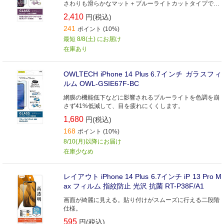
さわりも滑らかなマット＋ブルーライトカットタイプで
す。
2,410
円(税込)
241
ポイント (10%)
最短 8/8(土) にお届け
在庫あり
OWLTECH iPhone 14 Plus 6.7インチ ガラスフィ
ルム OWL-GSIE67F-BC
網膜の機能低下などに影響されるブルーライトを色調を崩
さず41%低減して、目を疲れにくくします。
1,680
円(税込)
168
ポイント (10%)
8/10(月)以降にお届け
在庫少なめ
レイアウト iPhone 14 Plus 6.7インチ iP 13 Pro M
ax フィルム 指紋防止 光沢 抗菌 RT-P38F/A1
画面が綺麗に見える。貼り付けがスムーズに行える二段階
仕様。
595
円(税込)