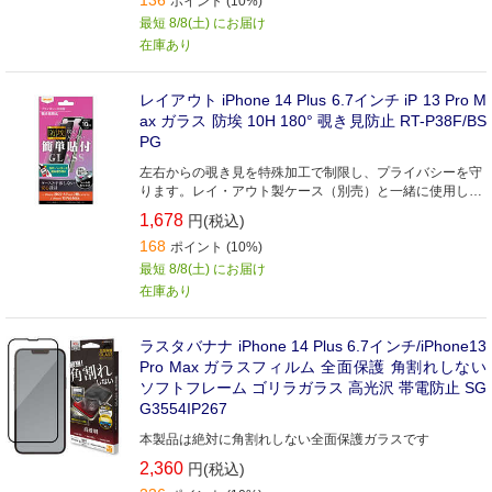
136
ポイント (10%)
最短 8/8(土) にお届け
在庫あり
レイアウト iPhone 14 Plus 6.7インチ iP 13 Pro M
ax ガラス 防埃 10H 180° 覗き見防止 RT-P38F/BS
PG
左右からの覗き見を特殊加工で制限し、プライバシーを守
ります。レイ・アウト製ケース（別売）と一緒に使用して
も干渉しない設計。
1,678
円(税込)
168
ポイント (10%)
最短 8/8(土) にお届け
在庫あり
ラスタバナナ iPhone 14 Plus 6.7インチ/iPhone13
Pro Max ガラスフィルム 全面保護 角割れしない
ソフトフレーム ゴリラガラス 高光沢 帯電防止 SG
G3554IP267
本製品は絶対に角割れしない全面保護ガラスです
2,360
円(税込)