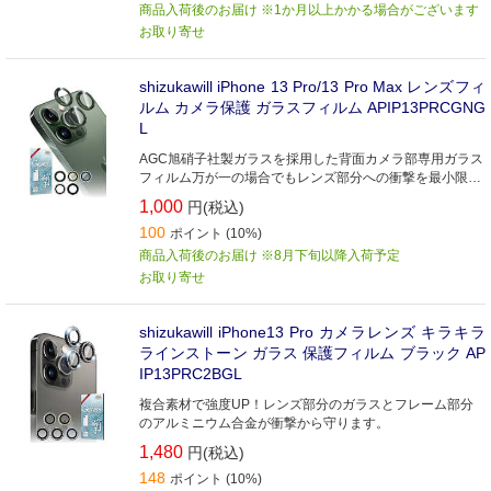
商品入荷後のお届け ※1か月以上かかる場合がございます
お取り寄せ
shizukawill iPhone 13 Pro/13 Pro Max レンズフィ
ルム カメラ保護 ガラスフィルム APIP13PRCGNG
L
AGC旭硝子社製ガラスを採用した背面カメラ部専用ガラス
フィルム万が一の場合でもレンズ部分への衝撃を最小限に
抑えます
1,000
円(税込)
100
ポイント (10%)
商品入荷後のお届け ※8月下旬以降入荷予定
お取り寄せ
shizukawill iPhone13 Pro カメラレンズ キラキラ
ラインストーン ガラス 保護フィルム ブラック AP
IP13PRC2BGL
複合素材で強度UP！レンズ部分のガラスとフレーム部分
のアルミニウム合金が衝撃から守ります。
1,480
円(税込)
148
ポイント (10%)