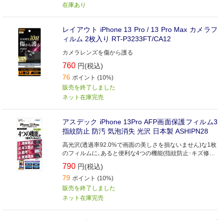
在庫あり
レイアウト iPhone 13 Pro / 13 Pro Max カメラフ
ィルム 2枚入り RT-P3233FT/CA12
カメラレンズを傷から護る
760
円(税込)
76
ポイント (10%)
販売を終了しました
ネット在庫完売
アスデック iPhone 13Pro AFP画面保護フィルム3
指紋防止 防汚 気泡消失 光沢 日本製 ASHIPN28
高光沢(透過率92.0%で画面の美しさを損ないません)な1枚
のフィルムに､あると便利な4つの機能(指紋防止･キズ修
復･防汚･気泡消失)を集約したフィルムです｡
790
円(税込)
79
ポイント (10%)
販売を終了しました
ネット在庫完売