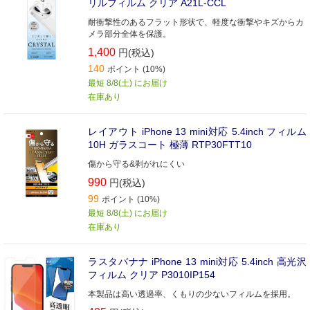
リルフィルム クリア A21L-CCL
耐衝撃性のあるフラット形状で、軽度な衝撃やキズからカ
メラ部分全体を保護。
1,400
円(税込)
140
ポイント (10%)
最短 8/8(土) にお届け
在庫あり
レイアウト iPhone 13 mini対応 5.4inch フィルム
10H ガラスコート 極薄 RTP30FTT10
傷から守る&剥がれにくい
990
円(税込)
99
ポイント (10%)
最短 8/8(土) にお届け
在庫あり
ラスタバナナ iPhone 13 mini対応 5.4inch 高光沢
フィルム クリア P3010IP154
本製品は高い透過率、くもりの少ないフィルムを採用。