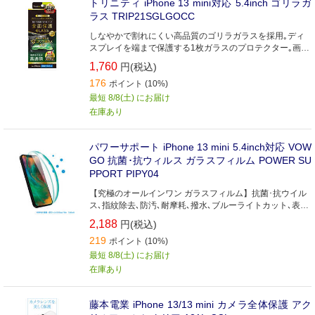
トリニティ iPhone 13 mini対応 5.4inch ゴリラガ
ラス TRIP21SGLGOCC
しなやかで割れにくい高品質のゴリラガラスを採用｡ディ
スプレイを端まで保護する1枚ガラスのプロテクター｡画質
そのまま高透明タイプ
1,760
円(税込)
176
ポイント (10%)
最短 8/8(土) にお届け
在庫あり
パワーサポート iPhone 13 mini 5.4inch対応 VOW
GO 抗菌･抗ウィルス ガラスフィルム POWER SU
PPORT PIPY04
【究極のオールインワン ガラスフィルム】抗菌･抗ウイル
ス､指紋除去､防汚､耐摩耗､撥水､ブルーライトカット､表面
硬度9H
2,188
円(税込)
219
ポイント (10%)
最短 8/8(土) にお届け
在庫あり
藤本電業 iPhone 13/13 mini カメラ全体保護 アク