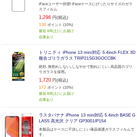
iFaceユーザー待望! iFaceケースにぴったりサイズのガラ
スフィルム
1,296
円(税込)
130
ポイント (10%)
最短 8/8(土) にお届け
在庫あり
トリニティ iPhone 13 mini対応 5.4inch FLEX 3D
複合ゴリラガラス TRIP21SG3GOCCBK
絶対､角割れしない｡しなやかで割れにくい､高品質のゴリ
ラガラスを採用｡
1,720
円(税込)
172
ポイント (10%)
最短 8/8(土) にお届け
在庫あり
ラスタバナナ iPhone 13 mini対応 5.4inch BASE G
LASS 高光沢 クリア GP3001IP154
本製品はケースに干渉しにくい液晶保護ガラスフィルムで
す。