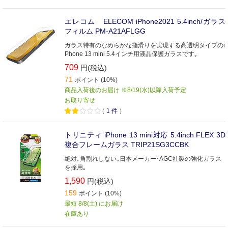
エレコム ELECOM iPhone2021 5.4inch/ガラス
フィルム PM-A21AFLGG
ガラス特有のなめらかな指滑りを実現する高透明タイプのi
Phone 13 mini 5.4インチ用液晶保護ガラスです｡
709
円(税込)
71
ポイント (10%)
商品入荷後のお届け ※8/19(水)以降入荷予定
お取り寄せ
（
1
件
）
トリニティ iPhone 13 mini対応 5.4inch FLEX 3D
複合フレームガラス TRIP21SG3CCBK
絶対､角割れしない｡日本メーカー･AGC社製の強化ガラス
を採用｡
1,590
円(税込)
159
ポイント (10%)
最短 8/8(土) にお届け
在庫あり