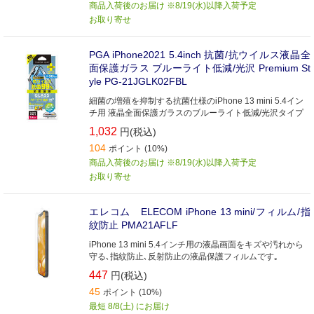
商品入荷後のお届け ※8/19(水)以降入荷予定
お取り寄せ
PGA iPhone2021 5.4inch 抗菌/抗ウイルス液晶全
面保護ガラス ブルーライト低減/光沢 Premium St
yle PG-21JGLK02FBL
細菌の増殖を抑制する抗菌仕様のiPhone 13 mini 5.4イン
チ用 液晶全面保護ガラスのブルーライト低減/光沢タイプ
1,032
円(税込)
104
ポイント (10%)
商品入荷後のお届け ※8/19(水)以降入荷予定
お取り寄せ
エレコム ELECOM iPhone 13 mini/フィルム/指
紋防止 PMA21AFLF
iPhone 13 mini 5.4インチ用の液晶画面をキズや汚れから
守る､指紋防止､反射防止の液晶保護フィルムです｡
447
円(税込)
45
ポイント (10%)
最短 8/8(土) にお届け