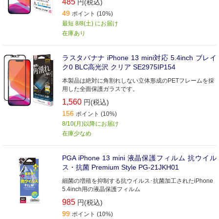
485
円(税込)
49
ポイント (10%)
最短 8/8(土) にお届け
在庫あり
ラスタバナナ iPhone 13 mini対応 5.4inch ブレイ
ク0 BLC高光沢 クリア SE2975IP154
本製品は絶対に角割れしない立体形成のPETフレームを採
用した全面保護ガラスです。
1,560
円(税込)
156
ポイント (10%)
8/10(月)以降にお届け
在庫少なめ
PGA iPhone 13 mini 液晶保護フィルム 抗ウイル
ス・抗菌 Premium Style PG-21JKH01
細菌の増殖を抑制する抗ウイルス･抗菌加工されたiPhone
5.4inch用の液晶保護フィルム
985
円(税込)
99
ポイント (10%)