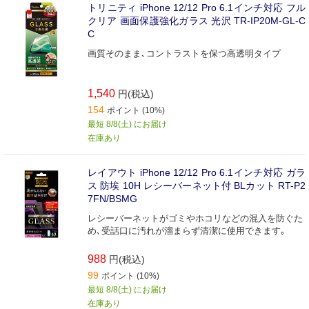
トリニティ iPhone 12/12 Pro 6.1インチ対応 フル
クリア 画面保護強化ガラス 光沢 TR-IP20M-GL-C
C
画質そのまま､コントラストを保つ高透明タイプ
1,540
円(税込)
154
ポイント (10%)
最短 8/8(土) にお届け
在庫あり
レイアウト iPhone 12/12 Pro 6.1インチ対応 ガラ
ス 防埃 10H レシーバーネット付 BLカット RT-P2
7FN/BSMG
レシーバーネットがゴミやホコリなどの混入を防ぐた
め､受話口に汚れが溜まらず清潔に使用できます｡
988
円(税込)
99
ポイント (10%)
最短 8/8(土) にお届け
在庫あり