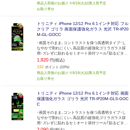
商品入荷後のお届け ※8/18(火)以降入荷予定
お取り寄せ
トリニティ iPhone 12/12 Pro 6.1インチ対応 フル
クリア ゴリラ 画面保護強化ガラス 光沢 TR-IP20
M-GL-GOCC
･画質そのまま､コントラストを保つ高透明タイプ･し
なやかで割れにくい､高品質の超強化ゴリラガラス採
用･ズレずに貼れるセミオート添付ツール｢貼るピタX｣
採用
1,920
円(税込)
192
ポイント (10%)
商品入荷後のお届け ※8/18(火)以降入荷予定
お取り寄せ
トリニティ iPhone 12/12 Pro 6.1インチ対応 画面
保護強化ガラス ゴリラ 光沢 TR-IP20M-GLS-GOC
C
･画質そのまま､コントラストを保つ高透明タイプ･し
なやかで割れにくい､高品質の超強化ゴリラガラス採
用･ズレずに貼れるセミオート添付ツール｢貼るピタX｣
採用
2,090
円(税込)