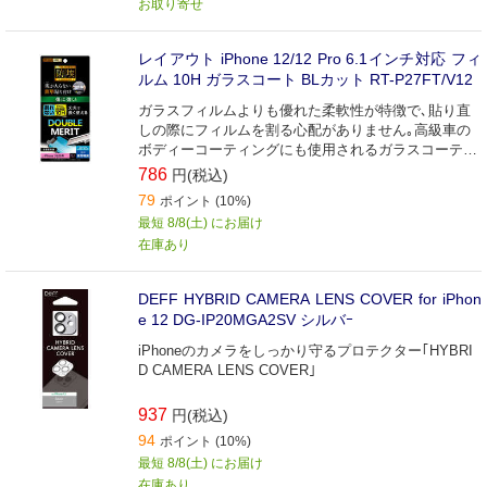
お取り寄せ
レイアウト iPhone 12/12 Pro 6.1インチ対応 フィ
ルム 10H ガラスコート BLカット RT-P27FT/V12
ガラスフィルムよりも優れた柔軟性が特徴で､貼り直
しの際にフィルムを割る心配がありません｡高級車の
ボディーコーティングにも使用されるガラスコーティ
ングにより超硬度10Hを実現｡
786
円(税込)
79
ポイント (10%)
最短 8/8(土) にお届け
在庫あり
DEFF HYBRID CAMERA LENS COVER for iPhon
e 12 DG-IP20MGA2SV シルバｰ
iPhoneのカメラをしっかり守るプロテクター｢HYBRI
D CAMERA LENS COVER｣
937
円(税込)
94
ポイント (10%)
最短 8/8(土) にお届け
在庫あり