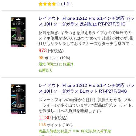
（
1
件
）
レイアウト iPhone 12/12 Pro 6.1インチ対応 ガラ
ス 10H ソーダガラス 反射防止 RT-P27F/SHG
反射を防ぎ､ギラつきを抑えるタイプなので屋外での
スマホ使用が多い方におすすめです｡指紋が付かず､指
触りもサラサラしておりスムーズなタッチも魅力で
す｡
973
円(税込)
98
ポイント (10%)
最短 8/8(土) にお届け
在庫あり
レイアウト iPhone 12/12 Pro 6.1インチ対応 ガラ
ス 10H ソーダガラス BLカット RT-P27F/SMG
スマートフォンの画像からは目に負担のかかる｢ブル
ーライト｣が多く出ています｡本製品は｢ブルーライト｣
を低減し､目への負担を軽減します｡
1,130
円(税込)
113
ポイント (10%)
商品入荷後のお届け ※8/18(火)以降入荷予定