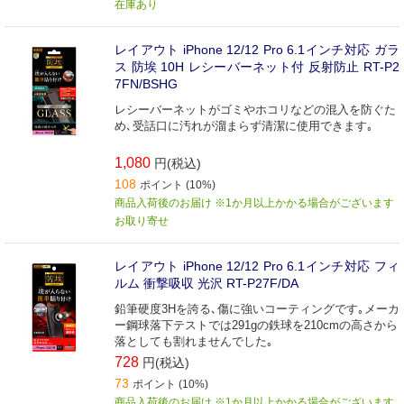
在庫あり
レイアウト iPhone 12/12 Pro 6.1インチ対応 ガラ
ス 防埃 10H レシーバーネット付 反射防止 RT-P2
7FN/BSHG
レシーバーネットがゴミやホコリなどの混入を防ぐた
め､受話口に汚れが溜まらず清潔に使用できます｡
1,080
円(税込)
108
ポイント (10%)
商品入荷後のお届け ※1か月以上かかる場合がございます
お取り寄せ
レイアウト iPhone 12/12 Pro 6.1インチ対応 フィ
ルム 衝撃吸収 光沢 RT-P27F/DA
鉛筆硬度3Hを誇る､傷に強いコーティングです｡メーカ
ー鋼球落下テストでは291gの鉄球を210cmの高さから
落としても割れませんでした｡
728
円(税込)
73
ポイント (10%)
商品入荷後のお届け ※1か月以上かかる場合がございます