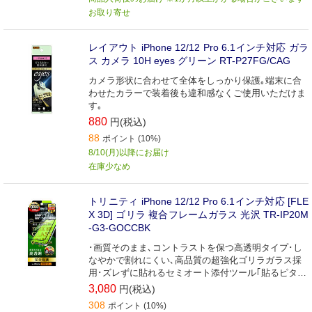
お取り寄せ
レイアウト iPhone 12/12 Pro 6.1インチ対応 ガラ
ス カメラ 10H eyes グリーン RT-P27FG/CAG
カメラ形状に合わせて全体をしっかり保護｡端末に合
わせたカラーで装着後も違和感なくご使用いただけま
す｡
880
円(税込)
88
ポイント (10%)
8/10(月)以降にお届け
在庫少なめ
トリニティ iPhone 12/12 Pro 6.1インチ対応 [FLE
X 3D] ゴリラ 複合フレームガラス 光沢 TR-IP20M
-G3-GOCCBK
･画質そのまま､コントラストを保つ高透明タイプ･し
なやかで割れにくい､高品質の超強化ゴリラガラス採
用･ズレずに貼れるセミオート添付ツール｢貼るピタX｣
採用
3,080
円(税込)
308
ポイント (10%)