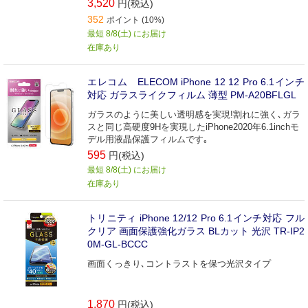
3,520
円(税込)
352
ポイント (10%)
最短 8/8(土) にお届け
在庫あり
エレコム ELECOM iPhone 12 12 Pro 6.1インチ
対応 ガラスライクフィルム 薄型 PM-A20BFLGL
ガラスのように美しい透明感を実現!割れに強く､ガラ
スと同じ高硬度9Hを実現したiPhone2020年6.1inchモ
デル用液晶保護フィルムです｡
595
円(税込)
最短 8/8(土) にお届け
在庫あり
トリニティ iPhone 12/12 Pro 6.1インチ対応 フル
クリア 画面保護強化ガラス BLカット 光沢 TR-IP2
0M-GL-BCCC
画面くっきり､コントラストを保つ光沢タイプ
1,870
円(税込)