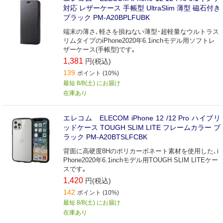
対応 レザーケース 手帳型 UltraSlim 薄型 磁石付き
ブラック PM-A20BPLFUBK
端末の薄さ､軽さを損ねない薄型･超軽量なウルトラス
リムタイプのiPhone2020年6.1inchモデル用ソフトレ
ザーケース(手帳型)です｡
1,381
円(税込)
139
ポイント (10%)
最短 8/8(土) にお届け
在庫あり
エレコム ELECOM iPhone 12 /12 Pro ハイブリ
ッドケース TOUGH SLIM LITE フレームカラー ブ
ラック PM-A20BTSLFCBK
背面に高硬度8Hのポリカーボネート素材を使用した､i
Phone2020年6.1inchモデル用TOUGH SLIM LITEケー
スです｡
1,420
円(税込)
142
ポイント (10%)
最短 8/8(土) にお届け
在庫あり