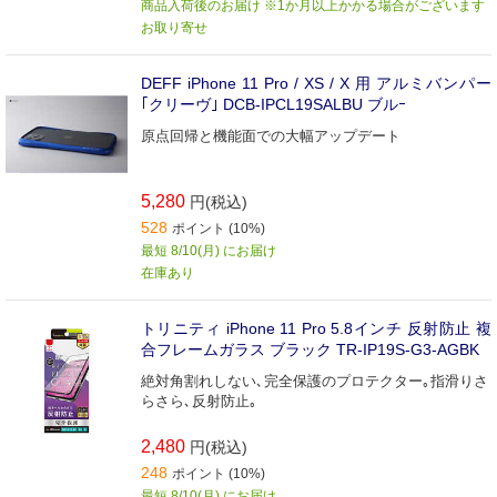
商品入荷後のお届け ※1か月以上かかる場合がございます
お取り寄せ
DEFF iPhone 11 Pro / XS / X 用 アルミバンパー
｢クリーヴ｣ DCB-IPCL19SALBU ブルｰ
原点回帰と機能面での大幅アップデート
5,280
円(税込)
528
ポイント (10%)
最短 8/10(月) にお届け
在庫あり
トリニティ iPhone 11 Pro 5.8インチ 反射防止 複
合フレームガラス ブラック TR-IP19S-G3-AGBK
絶対角割れしない､完全保護のプロテクター｡指滑りさ
らさら､反射防止｡
2,480
円(税込)
248
ポイント (10%)
最短 8/10(月) にお届け