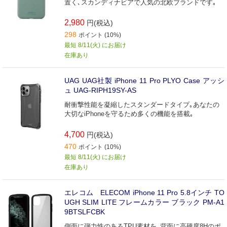
置く､スカンディナビアで人気の北欧ブランドです｡
2,980
円(税込)
298
ポイント (10%)
最短 8/11(火) にお届け
在庫あり
UAG UAG社製 iPhone 11 Pro PLYO Case アッシ
ュ UAG-RIPH19SY-AS
耐衝撃性能を凝縮したスタンダードタイプ｡あなたの
大切なiPhoneを守るため多くの機能を搭載｡
4,700
円(税込)
470
ポイント (10%)
最短 8/11(火) にお届け
在庫あり
エレコム ELECOM iPhone 11 Pro 5.8インチ TO
UGH SLIM LITE フレームカラー ブラック PM-A1
9BTSLFCBK
側面に弾力性のあるTPU素材を､背面に高硬度8Hのポ