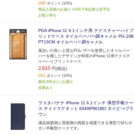
288
ポイント (10%)
商品入荷後のお届け ※8月下旬以降入荷予定
お取り寄せ
PGA iPhone 11 6.1インチ用 テクスチャーハイブ
リッドケース オイルペーパー調キャメル PG-19B
PT13CM オイルペｰパｰ調キャメル
風合いの良い上質なPUレザーを使用したオイルペー
パーを模したデザインが特長のiPhone 11用テクスチ
ャーハイブリッドケース
2,610
円(税込)
261
ポイント (10%)
最短 8/8(土) にお届け
在庫あり
ラスタバナナ iPhone 11 6.1インチ 薄型手帳ケー
ス サイドマグネット 5049IP961BO ネイビｰ×ブラ
ウン
液晶画面側と背面側の両面を保護できる薄型で持ちや
すい手帳型ケースです｡