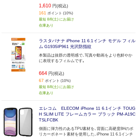
1,610
円(税込)
161
ポイント (10%)
最短 8/8(土) にお届け
在庫あり
ラスタバナナ iPhone 11 6.1インチ モデル フィル
ム G1935IP961 光沢防指紋
本製品は抜群の透明感で､写真や動画をより色鮮やか
に表現するフィルムです｡
664
円(税込)
67
ポイント (10%)
最短 8/8(土) にお届け
在庫あり
エレコム ELECOM iPhone 11 6.1インチ TOUG
H SLIM LITE フレームカラー ブラック PM-A19C
TSLFCBK
側面に弾力性のあるTPU素材を､背面に高硬度8Hのポ
リカーボネート素材を使用した､iPhone 11 6.1インチ