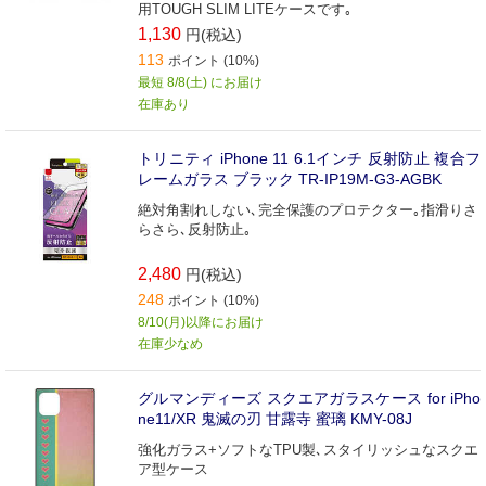
用TOUGH SLIM LITEケースです｡
1,130
円(税込)
113
ポイント (10%)
最短 8/8(土) にお届け
在庫あり
トリニティ iPhone 11 6.1インチ 反射防止 複合フ
レームガラス ブラック TR-IP19M-G3-AGBK
絶対角割れしない､完全保護のプロテクター｡指滑りさ
らさら､反射防止｡
2,480
円(税込)
248
ポイント (10%)
8/10(月)以降にお届け
在庫少なめ
グルマンディーズ スクエアガラスケース for iPho
ne11/XR 鬼滅の刃 甘露寺 蜜璃 KMY-08J
強化ガラス+ソフトなTPU製､スタイリッシュなスクエ
ア型ケース