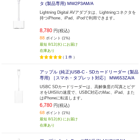
タ (製品専用) MW2P3AM/A
Lightning Digital AVアダプタは、Lightningコネクタを
持つiPhone、iPad、iPodで利用できます。
8,780
円(税込)
88
ポイント (1%)
最短 8/12(水) にお届け
在庫あり
（
1
件
）
アップル (純正)USB-C - SDカードリーダー (製品
専用) ［スマホ・タブレット対応］ MW653ZA/A
USBC SDカードリーダーは、高解像度の写真とビデ
オをUHSIIの速度で、USBC対応のMac、iPad、また
はiPhoneに転送します。
6,780
円(税込)
68
ポイント (1%)
最短 8/12(水) にお届け
在庫あり