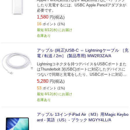
したり充電するには、USBC Apple Pencilアダプタが
必要です。
1,580
円(税込)
16
ポイント (1%)
最短 8/12(水) にお届け
在庫あり
アップル (純正)USB-C ⇔ Lightningケーブル ［充
電 / 転送 / 2m］ (製品専用) MW2R3ZA/A
Lightningコネクタを持つデバイスをUSBCポートまた
はThunderbolt 3(USBC)ポートに対応したデバイスに
つないで同期と充電をしたり、USBCポートに対応し
たiPadにつないで充電ができます。
5,280
円(税込)
53
ポイント (1%)
最短 8/12(水) にお届け
在庫あり
アップル 13インチiPad Air（M3）用Magic Keybo
ard - 英語（US）- ブラック MGYY4LL/A