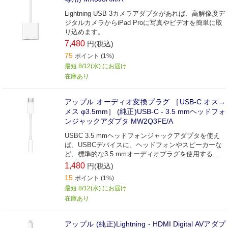
Lightning USB 3カメラアダプタがあれば、高解像度デ
ジタルカメラからiPad Proに写真やビデオを簡単に取
り込めます。
7,480
円(税込)
75
ポイント (1%)
最短 8/12(水) にお届け
在庫あり
アップル オーディオ変換プラグ ［USB-C オス→
メス φ3.5mm］ (純正)USB-C - 3.5 mmヘッドフォ
ンジャックアダプタ MW2Q3FE/A
USBC 3.5 mmヘッドフォンジャックアダプタを使え
ば、USBCデバイスに、ヘッドフォンやスピーカーな
ど、標準的な3.5 mmオーディオプラグを使用するデ
バイスをつなぐことができます。
1,480
円(税込)
15
ポイント (1%)
最短 8/12(水) にお届け
在庫あり
アップル (純正)Lightning - HDMI Digital AVアダプ