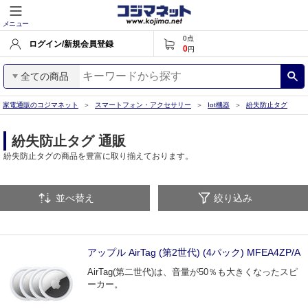
メニュー
0
点
ログイン/新規会員登録
0
円
全ての商品
家電通販のコジマネット
スマートフォン・アクセサリー
Iot機器
紛失防止タグ
紛失防止タグ 通販
紛失防止タグの商品を豊富に取り揃えております。
並べ替え
絞り込み
アップル AirTag (第2世代) (4パック) MFEA4ZP/A
AirTag(第二世代)は、音量が50％も大きくなったスピ
ーカー。