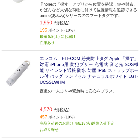
iPhoneの「探す」アプリから位置を確認！鍵や財布、
かばんなど大切な荷物に付けて位置情報を追跡できる
amine(あみね)シリーズのスマートタグです。
1,950
円(税込)
195
ポイント (10%)
最短 8/8(土) にお届け
在庫あり
エレコム ELECOM 紛失防止タグ Apple「探す」
対応 iPhone用 防犯ブザー 充電式 音と光 SOS機
能 サイレント通報 防水 防塵 IP65 ストラップホー
ル付 バッグ ランドセル ナチュラルホワイト LGT-
UCSS1WHM
夜道の一人歩きや緊急時に安心をプラス。
4,570
円(税込)
457
ポイント (10%)
商品入荷後のお届け ※8/18(火)以降入荷予定
お取り寄せ